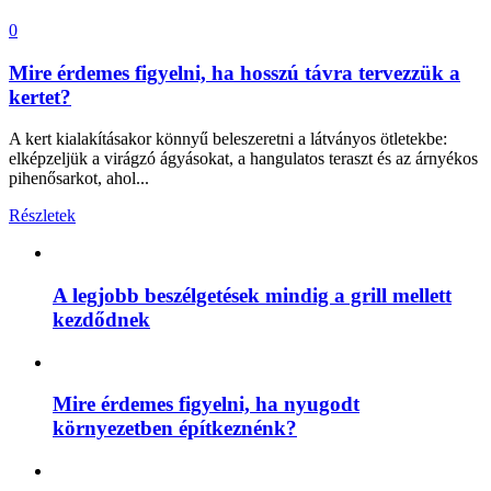
0
Mire érdemes figyelni, ha hosszú távra tervezzük a
kertet?
A kert kialakításakor könnyű beleszeretni a látványos ötletekbe:
elképzeljük a virágzó ágyásokat, a hangulatos teraszt és az árnyékos
pihenősarkot, ahol...
Részletek
A legjobb beszélgetések mindig a grill mellett
kezdődnek
Mire érdemes figyelni, ha nyugodt
környezetben építkeznénk?