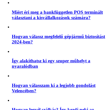
Miért éri meg a bankfüggetlen POS terminált
választani a kisvállalkozások számára?
Hogyan válassz megfelelő gépjármű biztosítást
2024-ben?
Így alakíthatsz ki egy szuper műhelyt a
nyaralódban
Hogyan válasszam ki a legjobb gondolást
Velencében?
Hogyan legyél szálkás? Így kezdj neki az