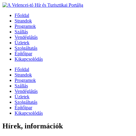
Főoldal
Strandok
Programok
Szállás
Vendéglátás
Üzletek
Szolgáltatás
Építőipar
Kikapcsolódás
Főoldal
Strandok
Programok
Szállás
Vendéglátás
Üzletek
Szolgáltatás
Építőipar
Kikapcsolódás
Hírek, információk