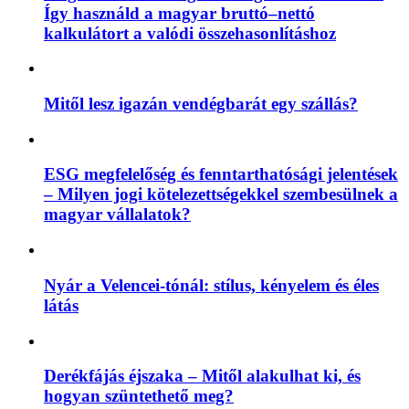
Így használd a magyar bruttó–nettó
kalkulátort a valódi összehasonlításhoz
Mitől lesz igazán vendégbarát egy szállás?
ESG megfelelőség és fenntarthatósági jelentések
– Milyen jogi kötelezettségekkel szembesülnek a
magyar vállalatok?
Nyár a Velencei-tónál: stílus, kényelem és éles
látás
Derékfájás éjszaka – Mitől alakulhat ki, és
hogyan szüntethető meg?