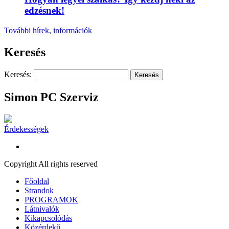
edzésnek!
További hírek, információk
Keresés
Keresés:
Simon PC Szerviz
Érdekességek
Copyright All rights reserved
Főoldal
Strandok
PROGRAMOK
Látnivalók
Kikapcsolódás
Közérdekű