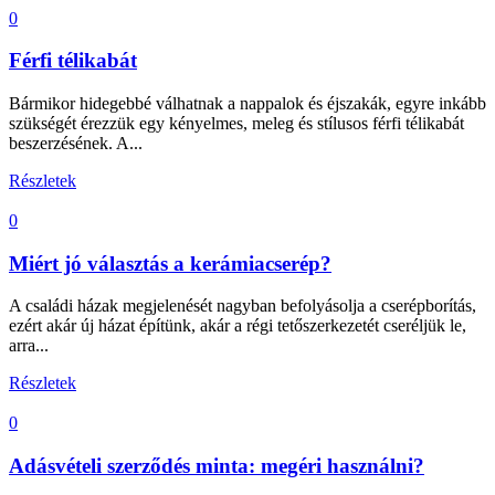
0
Férfi télikabát
Bármikor hidegebbé válhatnak a nappalok és éjszakák, egyre inkább
szükségét érezzük egy kényelmes, meleg és stílusos férfi télikabát
beszerzésének. A...
Részletek
0
Miért jó választás a kerámiacserép?
A családi házak megjelenését nagyban befolyásolja a cserépborítás,
ezért akár új házat építünk, akár a régi tetőszerkezetét cseréljük le,
arra...
Részletek
0
Adásvételi szerződés minta: megéri használni?