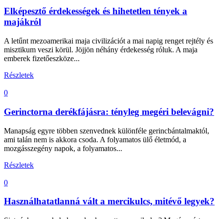
Elképesztő érdekességek és hihetetlen tények a
majákról
A letűnt mezoamerikai maja civilizációt a mai napig renget rejtély és
misztikum veszi körül. Jöjjön néhány érdekesség róluk. A maja
emberek fizetőeszköze...
Részletek
0
Gerinctorna derékfájásra: tényleg megéri belevágni?
Manapság egyre többen szenvednek különféle gerincbántalmaktól,
ami talán nem is akkora csoda. A folyamatos ülő életmód, a
mozgásszegény napok, a folyamatos...
Részletek
0
Használhatatlanná vált a mercikulcs, mitévő legyek?