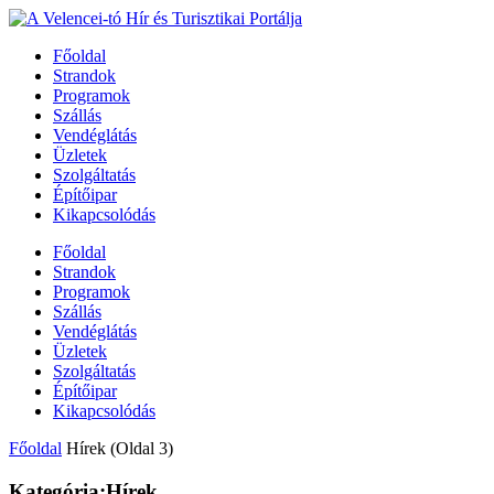
Főoldal
Strandok
Programok
Szállás
Vendéglátás
Üzletek
Szolgáltatás
Építőipar
Kikapcsolódás
Főoldal
Strandok
Programok
Szállás
Vendéglátás
Üzletek
Szolgáltatás
Építőipar
Kikapcsolódás
Főoldal
Hírek
(Oldal 3)
Kategória:Hírek