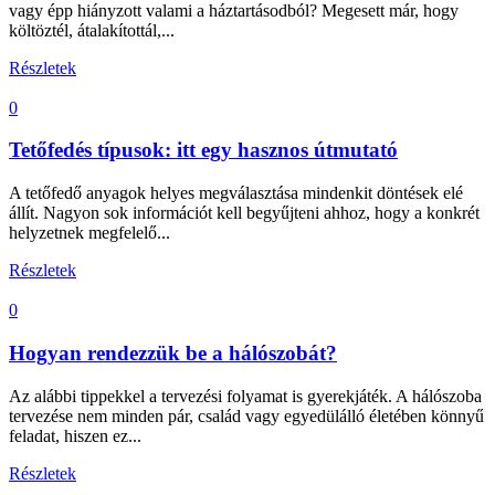
vagy épp hiányzott valami a háztartásodból? Megesett már, hogy
költöztél, átalakítottál,...
Részletek
0
Tetőfedés típusok: itt egy hasznos útmutató
A tetőfedő anyagok helyes megválasztása mindenkit döntések elé
állít. Nagyon sok információt kell begyűjteni ahhoz, hogy a konkrét
helyzetnek megfelelő...
Részletek
0
Hogyan rendezzük be a hálószobát?
Az alábbi tippekkel a tervezési folyamat is gyerekjáték. A hálószoba
tervezése nem minden pár, család vagy egyedülálló életében könnyű
feladat, hiszen ez...
Részletek