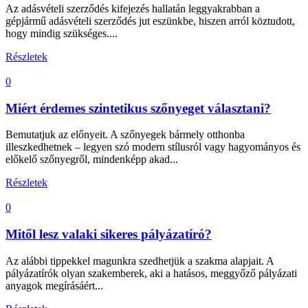
Az adásvételi szerződés kifejezés hallatán leggyakrabban a
gépjármű adásvételi szerződés jut eszünkbe, hiszen arról köztudott,
hogy mindig szükséges....
Részletek
0
Miért érdemes szintetikus szőnyeget választani?
Bemutatjuk az előnyeit. A szőnyegek bármely otthonba
illeszkedhetnek – legyen szó modern stílusról vagy hagyományos és
előkelő szőnyegről, mindenképp akad...
Részletek
0
Mitől lesz valaki sikeres pályázatíró?
Az alábbi tippekkel magunkra szedhetjük a szakma alapjait. A
pályázatírók olyan szakemberek, aki a hatásos, meggyőző pályázati
anyagok megírásáért...