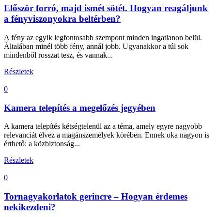
Először forró, majd ismét sötét. Hogyan reagáljunk
a fényviszonyokra beltérben?
A fény az egyik legfontosabb szempont minden ingatlanon belül.
Általában minél több fény, annál jobb. Ugyanakkor a túl sok
mindenből rosszat tesz, és vannak...
Részletek
0
Kamera telepítés a megelőzés jegyében
A kamera telepítés kétségtelenül az a téma, amely egyre nagyobb
relevanciát élvez a magánszemélyek körében. Ennek oka nagyon is
érthető: a közbiztonság...
Részletek
0
Tornagyakorlatok gerincre – Hogyan érdemes
nekikezdeni?