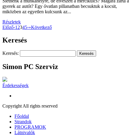
Sietnénk a munkahelyre, de elveszett a mercikulcs? Magára zárta a
gyerek az autót? Egy óvatlan pillanatban becsuktuk a kocsit,
miközben az egyetlen kulcsunk az...
Részletek
Előző
‹
1
2
3
4
5
›
»
Következő
Keresés
Keresés:
Simon PC Szerviz
Érdekességek
Copyright All rights reserved
Főoldal
Strandok
PROGRAMOK
Látnivalók