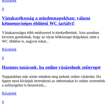
Részletek
0
Víztakarékosság a mindennapokban: válassz
kétmennyiséges öblítésű WC tartályt!
Víztakarosságra több módszerrel is törekedhetünk. Arra azonban
kevesen gondolnak, hogy az olyan hétköznapi dolgokkal, mint a
WC öblítése is, nagyon sokat...
Részletek
0
Hasznos tanácsok, ha online vásárolunk szőnyeget
Napjainkban már szinte mindent meg tudunk online vásárolni. Ha
éppen most kívánjuk berendezni az otthonunkat és online szeretnénk
a szőnyegeket is beszerezni,...
Részletek
0