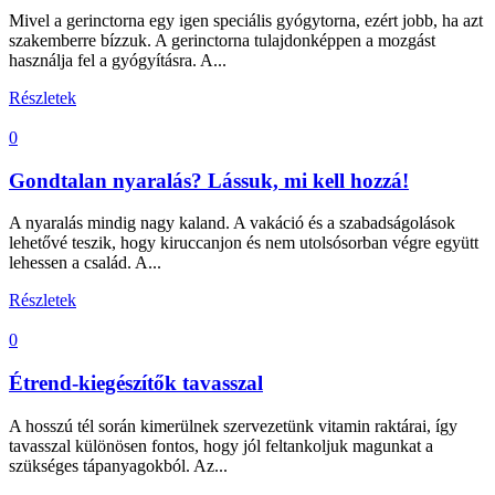
Mivel a gerinctorna egy igen speciális gyógytorna, ezért jobb, ha azt
szakemberre bízzuk. A gerinctorna tulajdonképpen a mozgást
használja fel a gyógyításra. A...
Részletek
0
Gondtalan nyaralás? Lássuk, mi kell hozzá!
A nyaralás mindig nagy kaland. A vakáció és a szabadságolások
lehetővé teszik, hogy kiruccanjon és nem utolsósorban végre együtt
lehessen a család. A...
Részletek
0
Étrend-kiegészítők tavasszal
A hosszú tél során kimerülnek szervezetünk vitamin raktárai, így
tavasszal különösen fontos, hogy jól feltankoljuk magunkat a
szükséges tápanyagokból. Az...