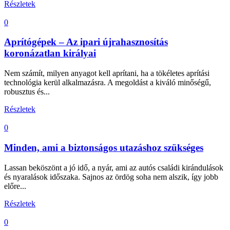
Részletek
0
Aprítógépek – Az ipari újrahasznosítás
koronázatlan királyai
Nem számít, milyen anyagot kell aprítani, ha a tökéletes aprítási
technológia kerül alkalmazásra. A megoldást a kiváló minőségű,
robusztus és...
Részletek
0
Minden, ami a biztonságos utazáshoz szükséges
Lassan beköszönt a jó idő, a nyár, ami az autós családi kirándulások
és nyaralások időszaka. Sajnos az ördög soha nem alszik, így jobb
előre...
Részletek
0