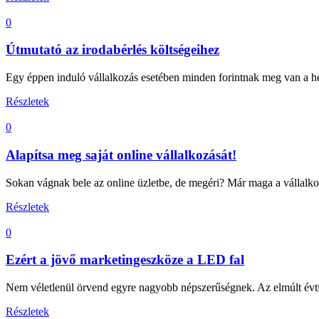
0
Útmutató az irodabérlés költségeihez
Egy éppen induló vállalkozás esetében minden forintnak meg van a hel
Részletek
0
Alapítsa meg saját online vállalkozását!
Sokan vágnak bele az online üzletbe, de megéri? Már maga a vállalkozás
Részletek
0
Ezért a jövő marketingeszköze a LED fal
Nem véletlenül örvend egyre nagyobb népszerűségnek. Az elmúlt évtiz
Részletek