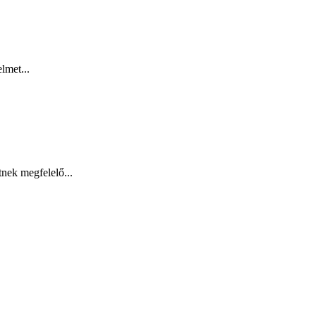
lmet...
tnek megfelelő...