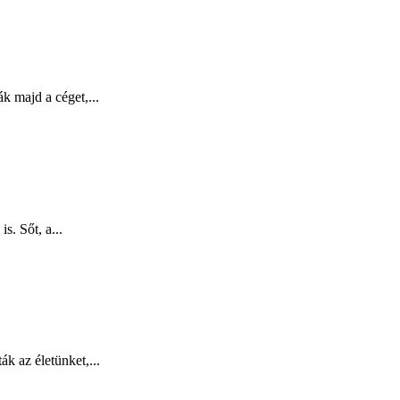
k majd a céget,...
s. Sőt, a...
k az életünket,...