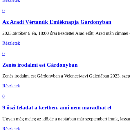
Részletek
0
Az Aradi Vértanúk Emléknapja Gárdonyban
2023.október 6-én, 18:00 órai kezdettel Arad előtt, Arad után címmel
Részletek
0
Zenés irodalmi est Gárdonyban
Zenés irodalmi est Gárdonyban a Velencei-tavi Galériában 2023. szept
Részletek
0
9 őszi feladat a kertben, ami nem maradhat el
Ugyan még meleg az idő,de a naptárban már szeptembert írunk, lassan
Részletek