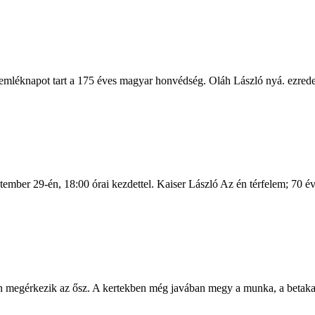
 emléknapot tart a 175 éves magyar honvédség. Oláh László nyá. ezrede
ember 29-én, 18:00 órai kezdettel. Kaiser László Az én térfelem; 70 év 
 megérkezik az ősz. A kertekben még javában megy a munka, a betakarí