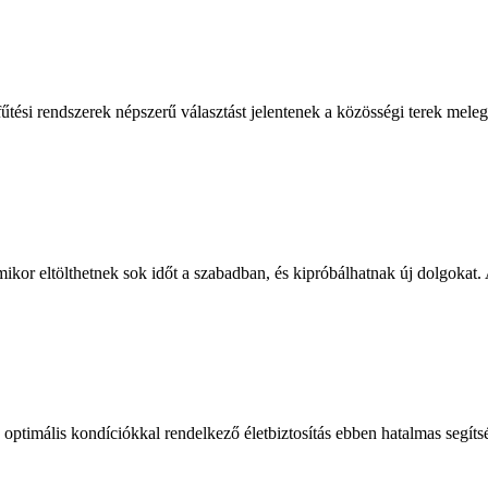
űtési rendszerek népszerű választást jelentenek a közösségi terek meleg
kor eltölthetnek sok időt a szabadban, és kipróbálhatnak új dolgokat. Az
timális kondíciókkal rendelkező életbiztosítás ebben hatalmas segítség