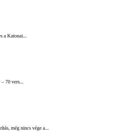
s a Katonai...
– 70 vers...
tás, még nincs vége a...