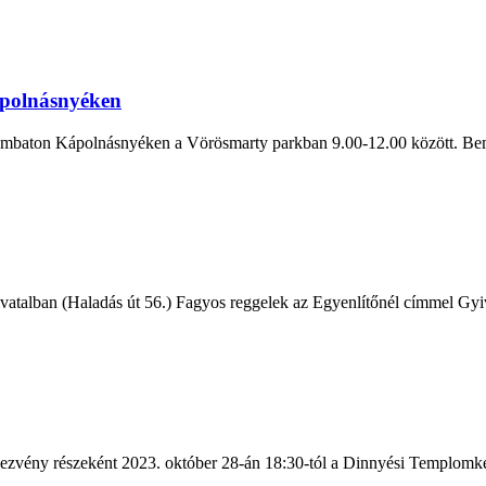
ápolnásnyéken
szombaton Kápolnásnyéken a Vörösmarty parkban 9.00-12.00 között. Bem
atalban (Haladás út 56.) Fagyos reggelek az Egyenlítőnél címmel Gyivi
dezvény részeként 2023. október 28-án 18:30-tól a Dinnyési Templomk