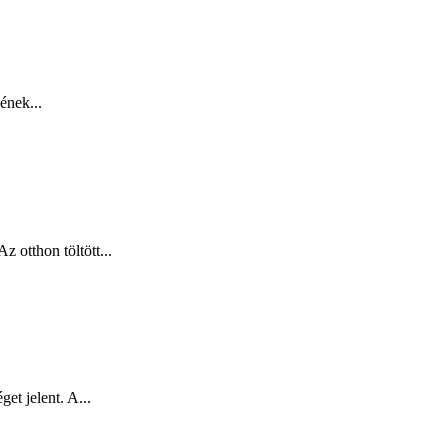
ének...
 otthon töltött...
et jelent. A...