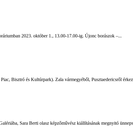
Boráriumban 2023. október 1., 13.00-17.00-ig. Újonc borászok –...
ac, Bisztró és Kultúrpark). Zala vármegyéből, Pusztaedericsről érkez
 Galériába, Sara Berti olasz képzőművész kiállításának megnyitó ünneps