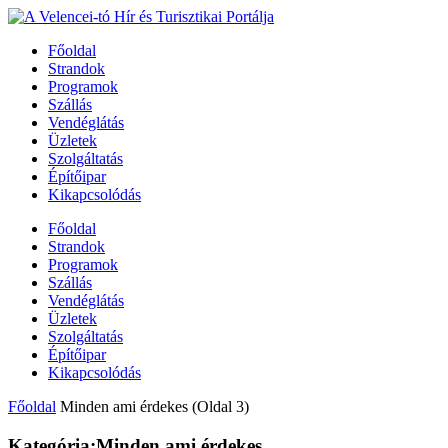
Főoldal
Strandok
Programok
Szállás
Vendéglátás
Üzletek
Szolgáltatás
Építőipar
Kikapcsolódás
Főoldal
Strandok
Programok
Szállás
Vendéglátás
Üzletek
Szolgáltatás
Építőipar
Kikapcsolódás
Főoldal
Minden ami érdekes
(Oldal 3)
Kategória:Minden ami érdekes