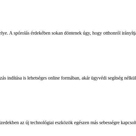
ye. A spórolás érdekében sokan döntenek úgy, hogy otthonról irányítjá
 indítása is lehetséges online formában, akár ügyvédi segítség nélkül i
edekben az új technológiai eszközök egészen más sebességre kapcsoltá