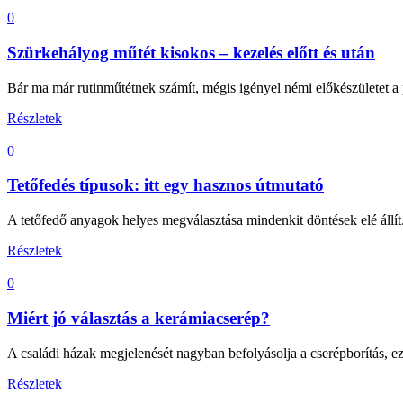
0
Szürkehályog műtét kisokos – kezelés előtt és után
Bár ma már rutinműtétnek számít, mégis igényel némi előkészületet a p
Részletek
0
Tetőfedés típusok: itt egy hasznos útmutató
A tetőfedő anyagok helyes megválasztása mindenkit döntések elé állít
Részletek
0
Miért jó választás a kerámiacserép?
A családi házak megjelenését nagyban befolyásolja a cserépborítás, ezért
Részletek