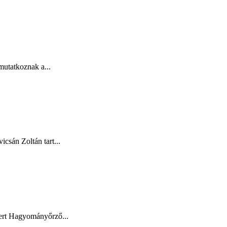
utatkoznak a...
csán Zoltán tart...
ert Hagyományőrző...