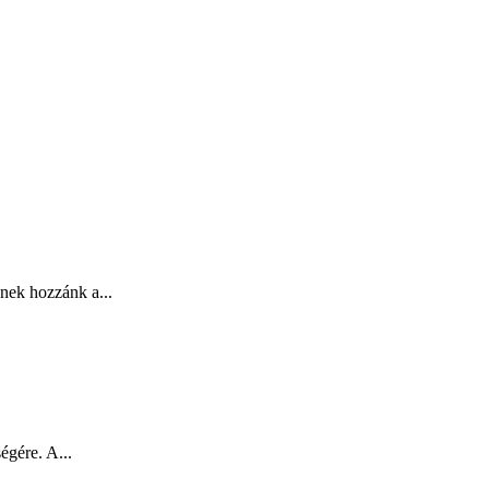
nek hozzánk a...
égére. A...