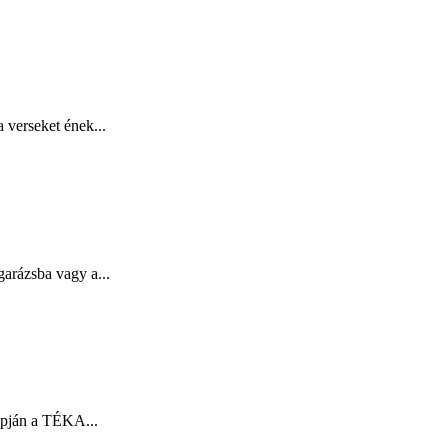
 verseket ének...
garázsba vagy a...
apján a TÉKA...