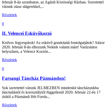
február 8-án szombaton, az Agárdi Közösségi Házban. Szeretettel
várunk olasz slágerekkel,...
Részletek
0
II. Velencei Esküvőkorzó
Kedves Jegyespárok! Az esküvő gondolatát fontolgatjátok? Akkor
2020. február 8-án elhozunk Nektek valami mást! Varázslatos
helyszínen, a Velence Korzón...
Részletek
0
Farsangi Táncház Pázmándon!
Sok szeretettel várunk JELMEZBEN mindenkit táncházunkba
tánctudástól és korosztálytól függetlenül 2020. február 22-én 17
órától a Pázmándi Hét Forrás...
Részletek