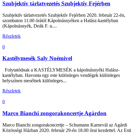
Szubjektív tárlatvezetés Szubjektív Fejérben
Szubjektív tárlatvezetés Szubjektív Fejérben 2020. február 22-én,
szombaton 11.00 órától Kápolnásnyéken a Halász-kastélyban
(Kápolnásnyék, Deák F. u....
Részletek
0
Kastélymesék Saly Noémivel
Folytatódnak a KASTÉLYMESÉK a kápolnásnyéki Halász-
kastélyban. Havonta egy este különleges vendégek különleges
helyszínen mesélnek különleges...
Részletek
0
Marco Bianchi zongorakoncertje Agárdon
Marco Bianchi zongorakoncertje – Schumann Karnevál az Agárdi
Közösségi Házban 2020. február 29-én 18.00 órai kezdettel. Az Esti