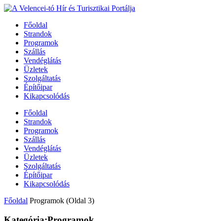
Főoldal
Strandok
Programok
Szállás
Vendéglátás
Üzletek
Szolgáltatás
Építőipar
Kikapcsolódás
Főoldal
Strandok
Programok
Szállás
Vendéglátás
Üzletek
Szolgáltatás
Építőipar
Kikapcsolódás
Főoldal
Programok
(Oldal 3)
Kategória:Programok