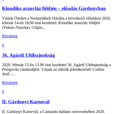
Klondike aranyláz földjén – előadás Gárdonyban
Várjuk Önöket a Nemzedékek Házába a következő előadásra 2020.
február 14-én 18.00 órai kezdettel: Klondike aranyláz földjén
(Yukon-Alaszka). Gőgös...
Részletek
0
36. Agárdi Ultibajnokság
2020. február 15-én 13.00 órai kezdettel 36. Agárdi Ultibajnokság a
Peregovits vándordíjért. Várjuk az ultizók jelentkezését! Csóbor
Jenő –...
Részletek
0
II. Gárdonyi Karnevál
II. Gárdonyi Karnevál, a Cantando Italiano szervezésében 2020.