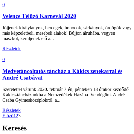
0
Velence Télűző Karnevál 2020
Jöjjenek királylányok, hercegek, bohócok, sárkányok, ördögök vagy
más képzeletbeli, mesebeli alakok! Bújjon álruhába, vegyen
maszkot, kerüljenek elő a...
Részletek
0
Medvetáncoltatós táncház a Kákics zenekarral és
André Csabával
Szeretettel várunk 2020. február 7-én, pénteken 18 órakor kezdődő
Kákics-táncházunkba a Nemzedékek Házába. Vendégünk André
Csaba Gyimesközéplokról, a...
Részletek
Előző
1
2
3
Keresés