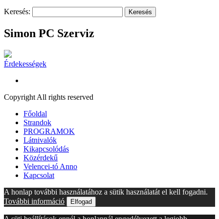
Keresés:
Simon PC Szerviz
Érdekességek
Copyright All rights reserved
Főoldal
Strandok
PROGRAMOK
Látnivalók
Kikapcsolódás
Közérdekű
Velencei-tó Anno
Kapcsolat
A honlap további használatához a sütik használatát el kell fogadni.
További információ
Elfogad
A süti beállítások ennél a honlapnál engedélyezett a legjobb