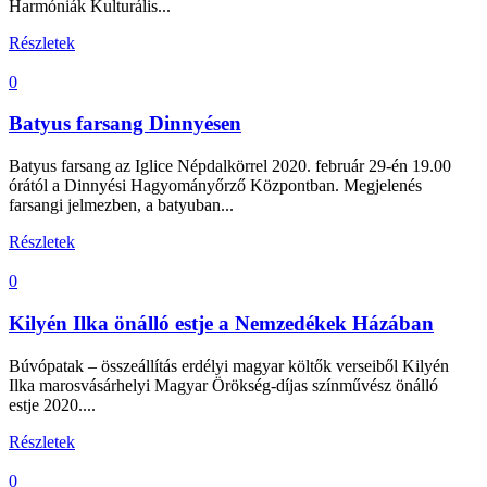
Harmóniák Kulturális...
Részletek
0
Batyus farsang Dinnyésen
Batyus farsang az Iglice Népdalkörrel 2020. február 29-én 19.00
órától a Dinnyési Hagyományőrző Központban. Megjelenés
farsangi jelmezben, a batyuban...
Részletek
0
Kilyén Ilka önálló estje a Nemzedékek Házában
Búvópatak – összeállítás erdélyi magyar költők verseiből Kilyén
Ilka marosvásárhelyi Magyar Örökség-díjas színművész önálló
estje 2020....
Részletek
0