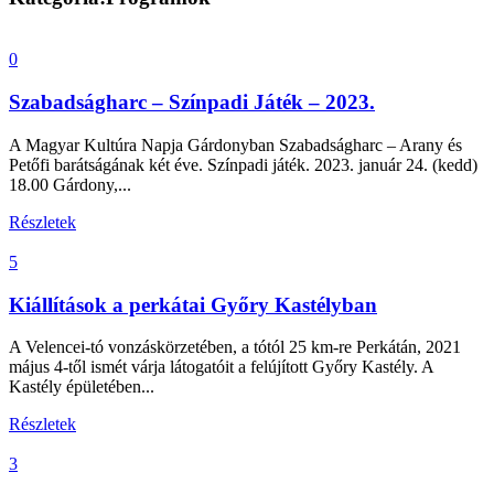
0
Szabadságharc – Színpadi Játék – 2023.
A Magyar Kultúra Napja Gárdonyban Szabadságharc – Arany és
Petőfi barátságának két éve. Színpadi játék. 2023. január 24. (kedd)
18.00 Gárdony,...
Részletek
5
Kiállítások a perkátai Győry Kastélyban
A Velencei-tó vonzáskörzetében, a tótól 25 km-re Perkátán, 2021
május 4-től ismét várja látogatóit a felújított Győry Kastély. A
Kastély épületében...
Részletek
3