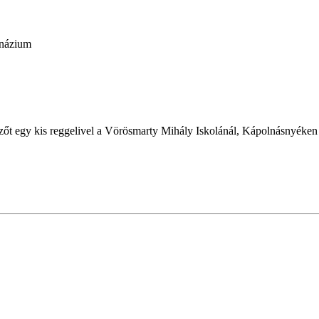
mnázium
ezőt egy kis reggelivel a Vörösmarty Mihály Iskolánál, Kápolnásnyéken