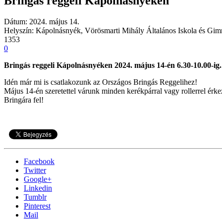
Bringás reggeli Kápolnásnyéken
Dátum: 2024. május 14.
Helyszín: Kápolnásnyék, Vörösmarti Mihály Általános Iskola és Gi
1353
0
Bringás reggeli Kápolnásnyéken 2024. május 14-én 6.30-10.00-ig.
Idén már mi is csatlakozunk az Országos Bringás Reggelihez!
Május 14-én szeretettel várunk minden kerékpárral vagy rollerrel érk
Bringára fel!
Facebook
Twitter
Google+
Linkedin
Tumblr
Pinterest
Mail