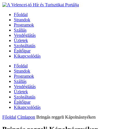
Főoldal
Strandok
Programok
Szállás
Vendéglátás
Üzletek
Szolgáltatás
Építőipar
Kikapcsolódás
Főoldal
Strandok
Programok
Szállás
Vendéglátás
Üzletek
Szolgáltatás
Építőipar
Kikapcsolódás
Főoldal
Címlapon
Bringás reggeli Kápolnásnyéken