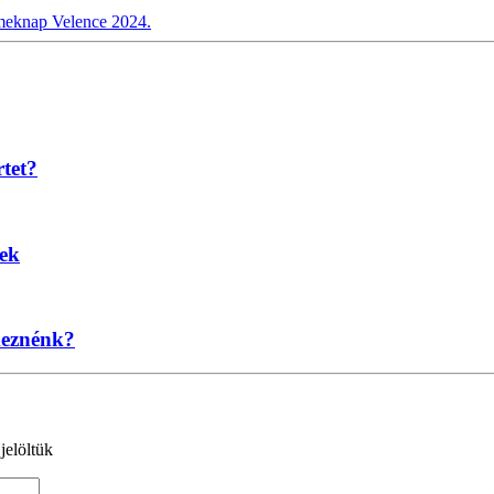
eknap Velence 2024.
rtet?
nek
keznénk?
jelöltük