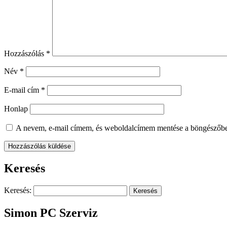
Hozzászólás
*
Név
*
E-mail cím
*
Honlap
A nevem, e-mail címem, és weboldalcímem mentése a böngészőb
Keresés
Keresés:
Simon PC Szerviz