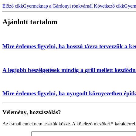
Előző cikk
Gyermeknap a Gárdonyi rönkvárnál
Következő cikk
Gyerm
Ajánlott tartalom
Mire érdemes figyelni, ha hosszú távra tervezzük a ke
A legjobb beszélgetések mindig a grill mellett kezdőd
Mire érdemes figyelni, ha nyugodt környezetben épít
Vélemény, hozzászólás?
Az e-mail címet nem tesszük közzé.
A kötelező mezőket
*
karakterrel 