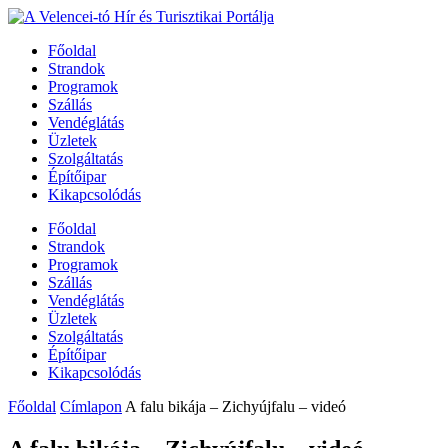
Főoldal
Strandok
Programok
Szállás
Vendéglátás
Üzletek
Szolgáltatás
Építőipar
Kikapcsolódás
Főoldal
Strandok
Programok
Szállás
Vendéglátás
Üzletek
Szolgáltatás
Építőipar
Kikapcsolódás
Főoldal
Címlapon
A falu bikája – Zichyújfalu – videó