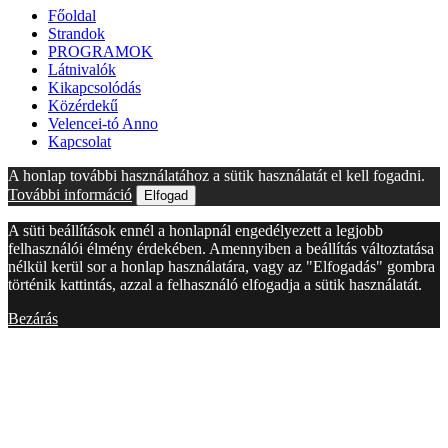
Főoldal
Strandok
PROGRAMOK
Látnivalók
Kikapcsolódás
Közérdekű
Velencei-tó Anno
Kapcsolat
A honlap további használatához a sütik használatát el kell fogadni.
További információ
Elfogad
A süti beállítások ennél a honlapnál engedélyezett a legjobb
felhasználói élmény érdekében. Amennyiben a beállítás változtatása
nélkül kerül sor a honlap használatára, vagy az "Elfogadás" gombra
történik kattintás, azzal a felhasználó elfogadja a sütik használatát.
Bezárás