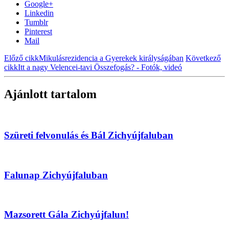
Google+
Linkedin
Tumblr
Pinterest
Mail
Előző cikk
Mikulásrezidencia a Gyerekek királyságában
Következő
cikk
Itt a nagy Velencei-tavi Összefogás? - Fotók, videó
Ajánlott tartalom
Szüreti felvonulás és Bál Zichyújfaluban
Falunap Zichyújfaluban
Mazsorett Gála Zichyújfalun!