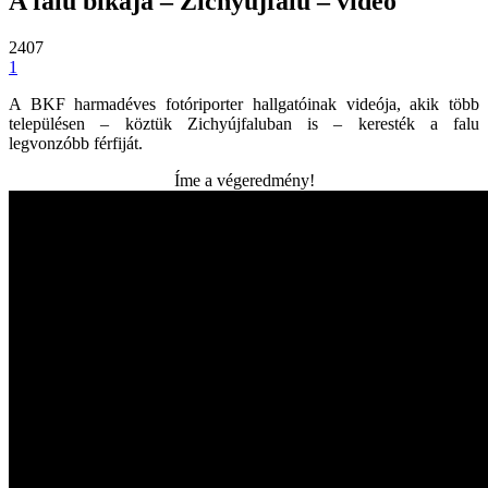
A falu bikája – Zichyújfalu – videó
2407
1
A BKF harmadéves fotóriporter hallgatóinak videója, akik több
településen – köztük Zichyújfaluban is – keresték a falu
legvonzóbb férfiját.
Íme a végeredmény!