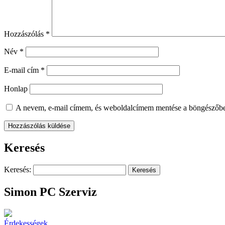
Hozzászólás
*
Név
*
E-mail cím
*
Honlap
A nevem, e-mail címem, és weboldalcímem mentése a böngészőb
Keresés
Keresés:
Simon PC Szerviz
Érdekességek