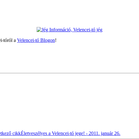
i-tóról a
Velencei-tó Blogon
!
tkező cikk
Életveszélyes a Velencei-tó jege! - 2011. január 26.