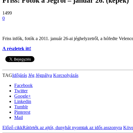
Friss: Fotók a Jégról – január 26. (képek)
1499
0
Friss infók, fotók a 2011. január 26-ai jéghelyzetről, a hófedte Velence
A részletek itt!
TAG
Időjárás
Jég
Jégpálya
Korcsolyázás
Facebook
Twitter
Google+
Linkedin
Tumblr
Pinterest
Mail
Előző cikk
Rátörték az ajtót, dunyhát nyomtak az idős asszonyra
Köve