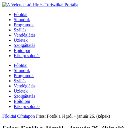
Főoldal
Strandok
Programok
Szállás
Vendéglátás
Üzletek
Szolgáltatás
Építőipar
Kikapcsolódás
Főoldal
Strandok
Programok
Szállás
Vendéglátás
Üzletek
Szolgáltatás
Építőipar
Kikapcsolódás
Főoldal
Címlapon
Friss: Fotók a Jégról – január 26. (képek)