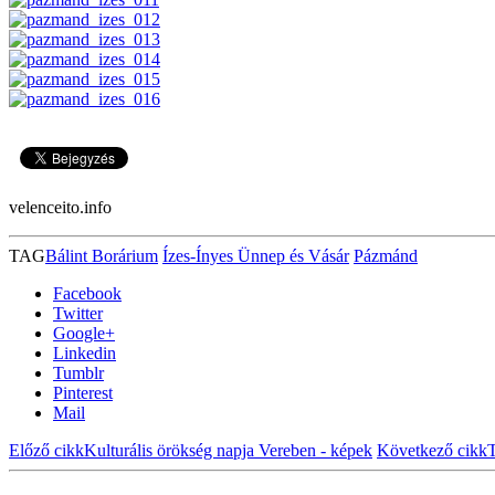
velenceito.info
TAG
Bálint Borárium
Ízes-Ínyes Ünnep és Vásár
Pázmánd
Facebook
Twitter
Google+
Linkedin
Tumblr
Pinterest
Mail
Előző cikk
Kulturális örökség napja Vereben - képek
Következő cikk
T