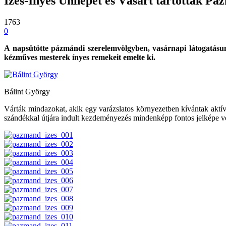
Ízes-Ínyes Ünnepet és Vásárt tartottak P
1763
0
A napsütötte pázmándi szerelemvölgyben, vasárnapi látogatás
kézműves mesterek ínyes remekeit emelte ki.
Bálint György
Várták mindazokat, akik egy varázslatos környezetben kívántak aktí
szándékkal útjára indult kezdeményezés mindenképp fontos jelképe volt