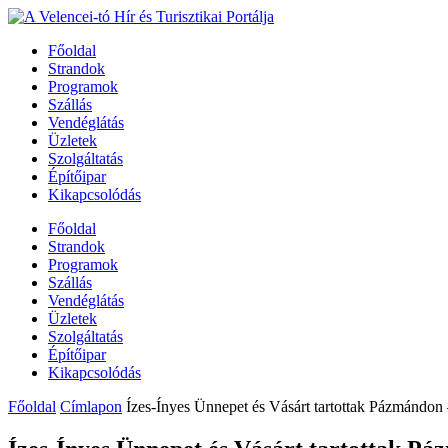
Főoldal
Strandok
Programok
Szállás
Vendéglátás
Üzletek
Szolgáltatás
Építőipar
Kikapcsolódás
Főoldal
Strandok
Programok
Szállás
Vendéglátás
Üzletek
Szolgáltatás
Építőipar
Kikapcsolódás
Főoldal
Címlapon
Ízes-Ínyes Ünnepet és Vásárt tartottak Pázmándon