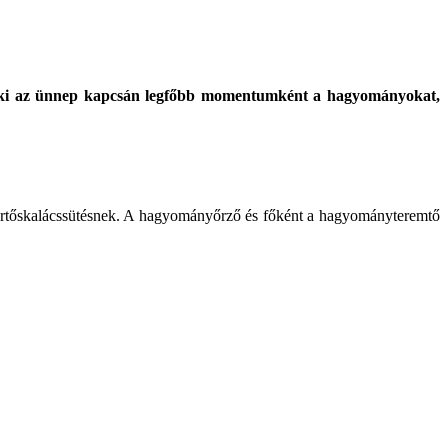
, aki az ünnep kapcsán legfőbb momentumként a hagyományokat,
 kürtőskalácssütésnek. A hagyományőrző és főként a hagyományteremtő