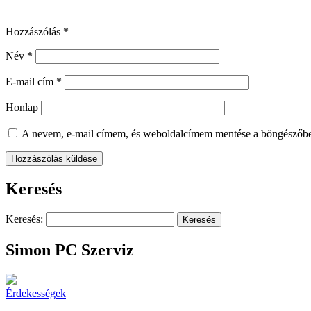
Hozzászólás
*
Név
*
E-mail cím
*
Honlap
A nevem, e-mail címem, és weboldalcímem mentése a böngészőb
Keresés
Keresés:
Simon PC Szerviz
Érdekességek