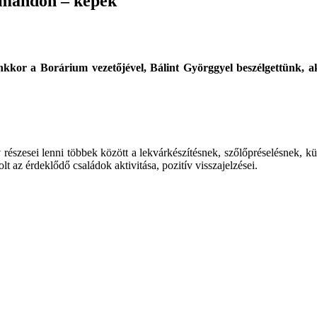
ázmándon – képek
unkkor a Borárium vezetőjével, Bálint Györggyel beszélgettünk
v részesei lenni többek között a lekvárkészítésnek, szőlőpréselésnek,
 az érdeklődő családok aktivitása, pozitív visszajelzései.