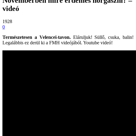
Novemberben mire érdemes horgászni? –
videó
1928
0
Természetesen a Velencei-tavon.
Eláruljuk! Süllő, csuka, balin!
Legalábbis ez derül ki a FMH videójából. Youtube videó!