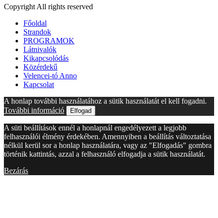
Copyright All rights reserved
Főoldal
Strandok
PROGRAMOK
Látnivalók
Kikapcsolódás
Közérdekű
Velencei-tó Anno
Kapcsolat
A honlap további használatához a sütik használatát el kell fogadni.
További információ
Elfogad
A süti beállítások ennél a honlapnál engedélyezett a legjobb
felhasználói élmény érdekében. Amennyiben a beállítás változtatása
nélkül kerül sor a honlap használatára, vagy az "Elfogadás" gombra
történik kattintás, azzal a felhasználó elfogadja a sütik használatát.
Bezárás