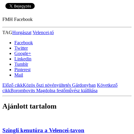
FMH Facebook
TAG
Horgászat
Velencei-tó
Facebook
Twitter
Google+
Linkedin
Tumblr
Pinterest
Mail
Előző cikk
Közös őszi növényültetés Gárdonyban
Következő
cikk
Borombovits Magdolna festőművész kiállítása
Ajánlott tartalom
Szingli kenutúra a Velencei-tavon