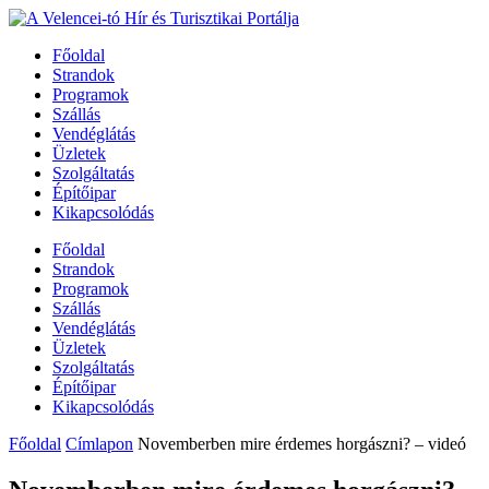
Főoldal
Strandok
Programok
Szállás
Vendéglátás
Üzletek
Szolgáltatás
Építőipar
Kikapcsolódás
Főoldal
Strandok
Programok
Szállás
Vendéglátás
Üzletek
Szolgáltatás
Építőipar
Kikapcsolódás
Főoldal
Címlapon
Novemberben mire érdemes horgászni? – videó