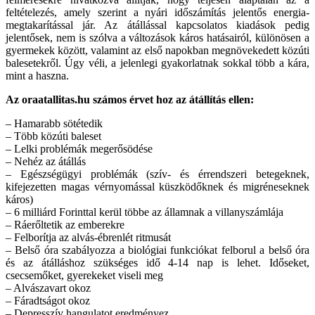
feltételezés, amely szerint a nyári időszámítás jelentős energia-
megtakarítással jár. Az átállással kapcsolatos kiadások pedig
jelentősek, nem is szólva a változások káros hatásairól, különösen a
gyermekek között, valamint az első napokban megnövekedett közúti
balesetekről. Úgy véli, a jelenlegi gyakorlatnak sokkal több a kára,
mint a haszna.
Az oraatallitas.hu számos érvet hoz az átállítás ellen:
– Hamarabb sötétedik
– Több közúti baleset
– Lelki problémák megerősödése
– Nehéz az átállás
– Egészségügyi problémák (szív- és érrendszeri betegeknek,
kifejezetten magas vérnyomással küszködőknek és migréneseknek
káros)
– 6 milliárd Forinttal kerül többe az államnak a villanyszámlája
– Ráerőltetik az emberekre
– Felborítja az alvás-ébrenlét ritmusát
– Belső óra szabályozza a biológiai funkciókat felborul a belső óra
és az átálláshoz szükséges idő 4-14 nap is lehet. Időseket,
csecsemőket, gyerekeket viseli meg
– Alvászavart okoz
– Fáradtságot okoz
– Depresszív hangulatot eredményez