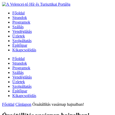
Főoldal
Strandok
Programok
Szállás
Vendéglátás
Üzletek
Szolgáltatás
Építőipar
Kikapcsolódás
Főoldal
Strandok
Programok
Szállás
Vendéglátás
Üzletek
Szolgáltatás
Építőipar
Kikapcsolódás
Főoldal
Címlapon
Óraátállítás vasárnap hajnalban!