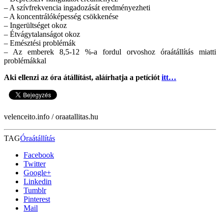
– A szívfrekvencia ingadozását eredményezheti
– A koncentrálóképesség csökkenése
– Ingerültséget okoz
– Étvágytalanságot okoz
– Emésztési problémák
– Az emberek 8,5-12 %-a fordul orvoshoz óraátállítás miatti
problémákkal
Aki ellenzi az óra átállítást, aláírhatja a petíciót
itt…
velenceito.info / oraatallitas.hu
TAG
Óraátállítás
Facebook
Twitter
Google+
Linkedin
Tumblr
Pinterest
Mail