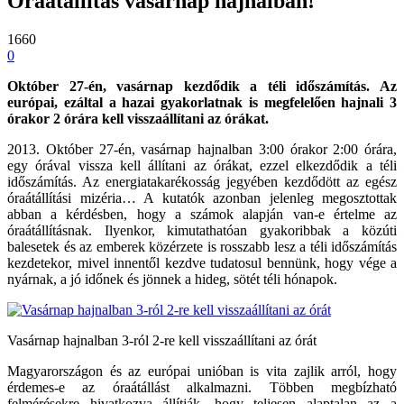
Óraátállítás vasárnap hajnalban!
1660
0
Október 27-én, vasárnap kezdődik a téli időszámítás. Az
európai, ezáltal a hazai gyakorlatnak is megfelelően hajnali 3
órakor 2 órára kell visszaállítani az órákat.
2013. Október 27-én, vasárnap hajnalban 3:00 órakor 2:00 órára,
egy órával vissza kell állítani az órákat, ezzel elkezdődik a téli
időszámítás. Az energiatakarékosság jegyében kezdődött az egész
óraátállítási mizéria… A kutatók azonban jelenleg megosztottak
abban a kérdésben, hogy a számok alapján van-e értelme az
óraátállításnak. Ilyenkor, kimutathatóan gyakoribbak a közúti
balesetek és az emberek közérzete is rosszabb lesz a téli időszámítás
kezdetekor, mivel innentől kezdve tudatosul bennünk, hogy vége a
nyárnak, a jó időnek és jönnek a hideg, sötét téli hónapok.
Vasárnap hajnalban 3-ról 2-re kell visszaállítani az órát
Magyarországon és az európai unióban is vita zajlik arról, hogy
érdemes-e az óraátállást alkalmazni. Többen megbízható
felmérésekre hivatkozva állítják, hogy teljesen alaptalan az a