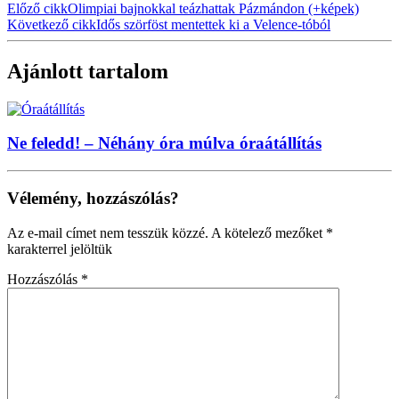
Előző cikk
Olimpiai bajnokkal teázhattak Pázmándon (+képek)
Következő cikk
Idős szörföst mentettek ki a Velence-tóból
Ajánlott tartalom
Ne feledd! – Néhány óra múlva óraátállítás
Vélemény, hozzászólás?
Az e-mail címet nem tesszük közzé.
A kötelező mezőket
*
karakterrel jelöltük
Hozzászólás
*