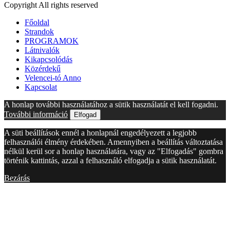
Copyright All rights reserved
Főoldal
Strandok
PROGRAMOK
Látnivalók
Kikapcsolódás
Közérdekű
Velencei-tó Anno
Kapcsolat
A honlap további használatához a sütik használatát el kell fogadni.
További információ
Elfogad
A süti beállítások ennél a honlapnál engedélyezett a legjobb
felhasználói élmény érdekében. Amennyiben a beállítás változtatása
nélkül kerül sor a honlap használatára, vagy az "Elfogadás" gombra
történik kattintás, azzal a felhasználó elfogadja a sütik használatát.
Bezárás