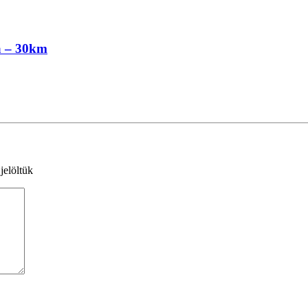
a – 30km
jelöltük