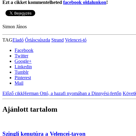
Ezt a cikket kommentelheted
facebook oldalunkon
!
Simon János
TAG
Eladó
Óriáscsúszda
Strand
Velencei-tó
Facebook
Twitter
Google+
Linkedin
Tumblr
Pinterest
Mail
Előző cikk
Herman Ottó, a hazafi nyomában a Dinnyési-fertőn
Követk
Ajánlott tartalom
Szingli kenutúra a Velencei-tavon