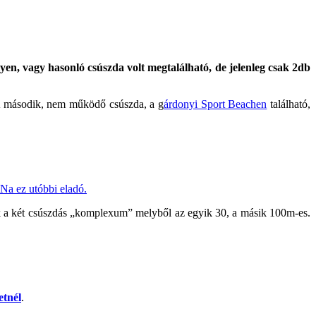
lyen, vagy hasonló csúszda volt megtalálható, de jelenleg csak 2db
. A második, nem működő csúszda, a g
árdonyi Sport Beachen
található,
Na ez utóbbi eladó.
ezik a két csúszdás „komplexum” melyből az egyik 30, a másik 100m-es.
etnél
.