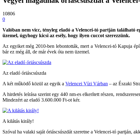
Vegyél magadnak óriáscsúszdát a Velencei
10806
0
Valóban nem vicc, tényleg eladó a Velencei-tó partján található e
üzemel, úgyhogy kicsi az esély, hogy ilyen cuccot szerezzünk.
Az egyiket még 2010-ben lebontották, mert a Velencei-tó Kapuja épít
bár ez még áll, de már évek óta nem üzemel.
Az eladó óriáscsúszda
A két működő közül az egyik a
Velencei Vízi Várban
– az Északi Str
A hirdetés leírása szerint egy 440 nm-es elkerített részen, rendszer
Mindezért az eladó 3.600.000 Ft-ot kér.
A kilátás király!
Szóval ha valaki saját óriáscsúszdát szeretne a Velencei-tó partján, a