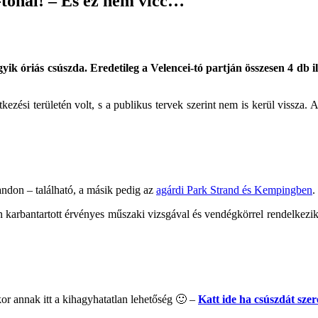
-tónál! – És ez nem vicc…
gyik óriás csúszda. Eredetileg a Velencei-tó partján összesen 4 db i
kezési területén volt, s a publikus tervek szerint nem is kerül vissza
andon – található, a másik pedig az
agárdi Park Strand és Kempingben
.
esen karbantartott érvényes műszaki vizsgával és vendégkörrel rendelk
kkor annak itt a kihagyhatatlan lehetőség 🙂 –
Katt ide ha csúszdát szer