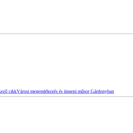
ező cikk
Városi megemlékezés és ünnepi műsor Gárdonyban