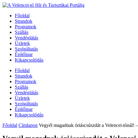
Főoldal
Strandok
Programok
Szállás
Vendéglátás
Üzletek
Szolgáltatás
Építőipar
Kikapcsolódás
Főoldal
Strandok
Programok
Szállás
Vendéglátás
Üzletek
Szolgáltatás
Építőipar
Kikapcsolódás
Főoldal
Címlapon
Vegyél magadnak óriáscsúszdát a Velencei-tónál!