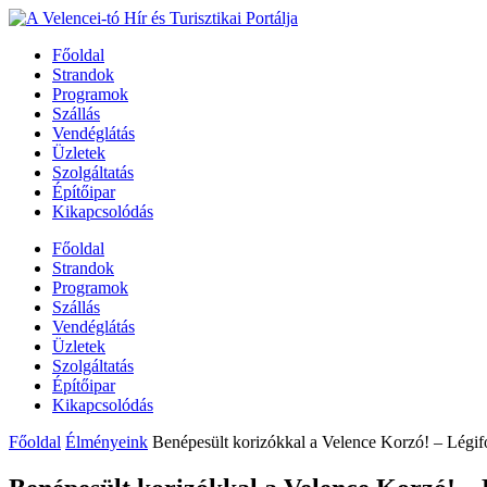
Főoldal
Strandok
Programok
Szállás
Vendéglátás
Üzletek
Szolgáltatás
Építőipar
Kikapcsolódás
Főoldal
Strandok
Programok
Szállás
Vendéglátás
Üzletek
Szolgáltatás
Építőipar
Kikapcsolódás
Főoldal
Élményeink
Benépesült korizókkal a Velence Korzó! – Légifo