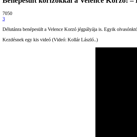
Benépesült korizókkal a Velence Korzó! – L
7050
3
Délutánra benépesült a Velence Korzó jégpályája is. Egyik olvasónktól
Kezdésnek egy kis videó (Videó: Kollár László..)