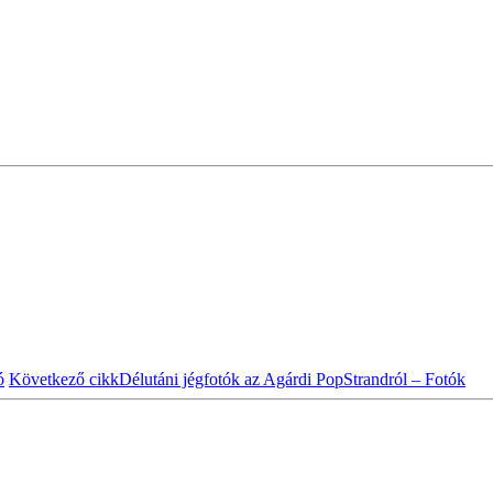
ó
Következő cikk
Délutáni jégfotók az Agárdi PopStrandról – Fotók