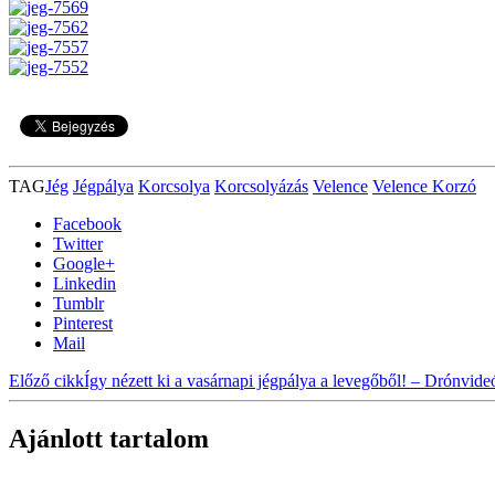
TAG
Jég
Jégpálya
Korcsolya
Korcsolyázás
Velence
Velence Korzó
Facebook
Twitter
Google+
Linkedin
Tumblr
Pinterest
Mail
Előző cikk
Így nézett ki a vasárnapi jégpálya a levegőből! – Drónvide
Ajánlott tartalom