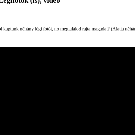
égifotók (is), videó
 kaptunk néhány légi fotót, no megtalálod rajta magadat? (Alatta néhány