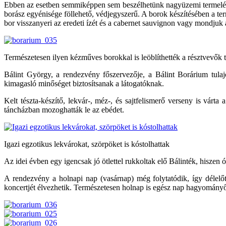
Ebben az esetben semmiképpen sem beszélhetünk nagyüzemi termelésről,
borász egyénisége föllehető, védjegyszerű. A borok készítésében a t
bor visszanyeri az eredeti ízét és a cabernet sauvignon vagy mondjuk a
Természetesen ilyen kézműves borokkal is leöblíthették a résztvevők 
Bálint György, a rendezvény főszervezője, a Bálint Borárium tul
kimagasló minőséget biztosítsanak a látogatóknak.
Kelt tészta-készítő, lekvár-, méz-, és sajtfelismerő verseny is várt
táncházban mozoghatták le az ebédet.
Igazi egzotikus lekvárokat, szörpöket is kóstolhattak
Az idei évben egy igencsak jó ötlettel rukkoltak elő Bálinték, hiszen ó
A rendezvény a holnapi nap (vasárnap) még folytatódik, így délel
koncertjét élvezhetik. Természetesen holnap is egész nap hagyományőr