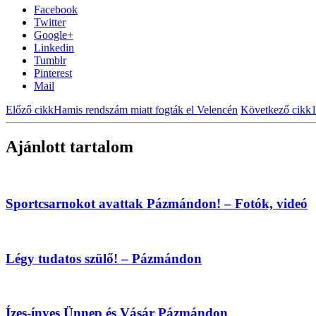
Facebook
Twitter
Google+
Linkedin
Tumblr
Pinterest
Mail
Előző cikk
Hamis rendszám miatt fogták el Velencén
Következő cikk
1
Ajánlott tartalom
Sportcsarnokot avattak Pázmándon! – Fotók, videó
Légy tudatos szülő! – Pázmándon
Ízes-ínyes Ünnep és Vásár Pázmándon