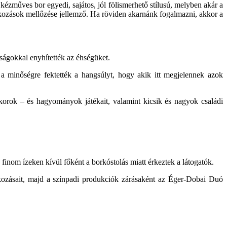
ézműves bor egyedi, sajátos, jól fölismerhető stílusú, melyben akár a
tkozások mellőzése jellemző. Ha röviden akarnánk fogalmazni, akkor a
ságokkal enyhítették az éhségüket.
 minőségre fektették a hangsúlyt, hogy akik itt megjelennek azok
gi korok – és hagyományok játékait, valamint kicsik és nagyok családi
a finom ízeken kívül főként a borkóstolás miatt érkeztek a látogatók.
kozásait, majd a színpadi produkciók zárásaként az Éger-Dobai Duó