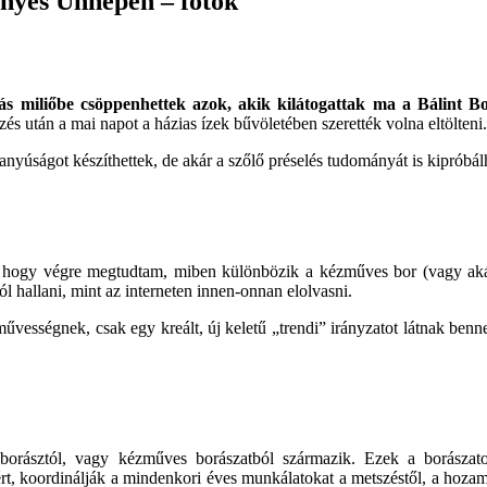
Ínyes Ünnepen – fotók
s miliőbe csöppenhettek azok, akik kilátogattak ma a Bálint B
zés után a mai napot a házias ízek bűvöletében szerették volna eltölteni.
avanyúságot készíthettek, de akár a szőlő préselés tudományát is kipróbál
hogy végre megtudtam, miben különbözik a kézműves bor (vagy akár
l hallani, mint az interneten innen-onnan elolvasni.
űvességnek, csak egy kreált, új keletű „trendi” irányzatot látnak ben
rásztól, vagy kézműves borászatból származik. Ezek a borászatok
t, koordinálják a mindenkori éves munkálatokat a metszéstől, a hozamk