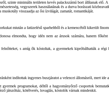
 szinte minimális területen kevés palackszámú bort állítanak elő. A k
ermészetesség, vegyszerek használatának és a durva borászati közbeava
 muskotály visszaadja az ősi ízvilágát, zamatát, romantikáját.
torkukat miután a fatüzelésű sparheltből és a kemencéből kikerült finom
ajdonosa elmondta, hogy idén nem az árusok számára, hanem főként a
a a felnőtteket, s amíg ők kóstoltak, a gyermekek kipróbálhatták a ré
ránként indítottak ingyenes buszjáratot a velencei állomásról, mert ide 
őtt gyermek programokat, déltől a hagyományőrző csoportok bemutat
ző játszóház, kötélverés, lovaglás, kóstolók várnak mindenkit.