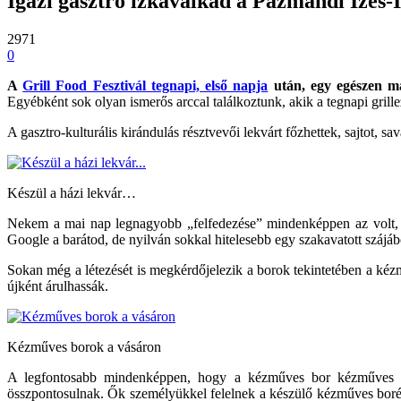
Igazi gasztro ízkavalkád a Pázmándi Ízes-
2971
0
A
Grill Food Fesztivál tegnapi, első napja
után, egy egészen má
Egyébként sok olyan ismerős arccal találkoztunk, akik a tegnapi grille
A gasztro-kulturális kirándulás résztvevői lekvárt főzhettek, sajtot, s
Készül a házi lekvár…
Nekem a mai nap legnagyobb „felfedezése” mindenképpen az volt, 
Google a barátod, de nyilván sokkal hitelesebb egy szakavatott szájábó
Sokan még a létezését is megkérdőjelezik a borok tekintetében a kézm
újként árulhassák.
Kézműves borok a vásáron
A legfontosabb mindenképpen, hogy a kézműves bor kézműves bo
összpontosulnak. Ők személyükkel felelnek a készülő kézműves borér