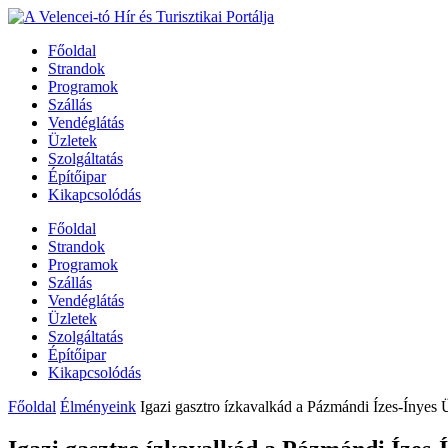
Főoldal
Strandok
Programok
Szállás
Vendéglátás
Üzletek
Szolgáltatás
Építőipar
Kikapcsolódás
Főoldal
Strandok
Programok
Szállás
Vendéglátás
Üzletek
Szolgáltatás
Építőipar
Kikapcsolódás
Főoldal
Élményeink
Igazi gasztro ízkavalkád a Pázmándi Ízes-Ínyes