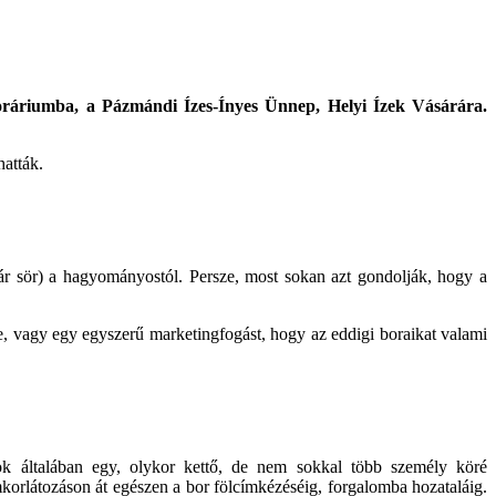
oráriumba, a Pázmándi Ízes-Ínyes Ünnep, Helyi Ízek Vásárára.
hatták.
 sör) a hagyományostól. Persze, most sokan azt gondolják, hogy a
ne, vagy egy egyszerű marketingfogást, hogy az eddigi boraikat valami
 általában egy, olykor kettő, de nem sokkal több személy köré
orlátozáson át egészen a bor fölcímkézéséig, forgalomba hozataláig.