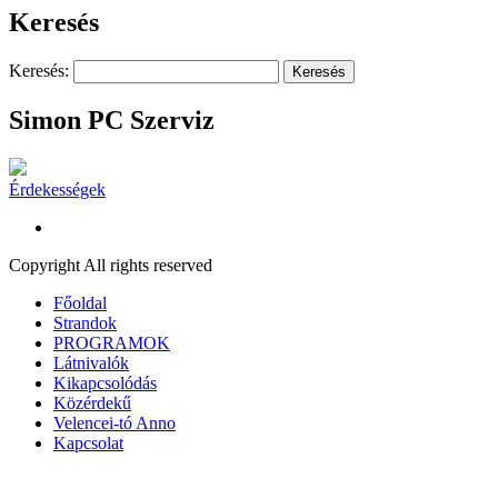
Keresés
Keresés:
Simon PC Szerviz
Érdekességek
Copyright All rights reserved
Főoldal
Strandok
PROGRAMOK
Látnivalók
Kikapcsolódás
Közérdekű
Velencei-tó Anno
Kapcsolat
A honlap további használatához a sütik használatát el kell fogadni.
To