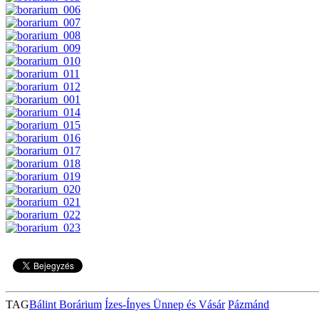
TAG
Bálint Borárium
Ízes-Ínyes Ünnep és Vásár
Pázmánd