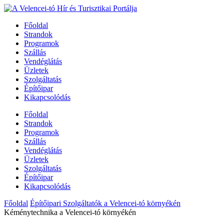
Főoldal
Strandok
Programok
Szállás
Vendéglátás
Üzletek
Szolgáltatás
Építőipar
Kikapcsolódás
Főoldal
Strandok
Programok
Szállás
Vendéglátás
Üzletek
Szolgáltatás
Építőipar
Kikapcsolódás
Főoldal
Építőipari Szolgáltatók a Velencei-tó környékén
Kéménytechnika a Velencei-tó környékén