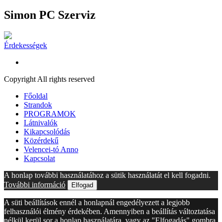
Simon PC Szerviz
Érdekességek
Copyright All rights reserved
Főoldal
Strandok
PROGRAMOK
Látnivalók
Kikapcsolódás
Közérdekű
Velencei-tó Anno
Kapcsolat
A honlap további használatához a sütik használatát el kell fogadni.
További információ
Elfogad
A süti beállítások ennél a honlapnál engedélyezett a legjobb
felhasználói élmény érdekében. Amennyiben a beállítás változtatása
nélkül kerül sor a honlap használatára, vagy az "Elfogadás" gombra