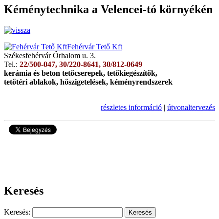
Kéménytechnika a Velencei-tó környékén
Fehérvár Tető Kft
Székesfehérvár Őrhalom u. 3.
Tel.:
22/500-047, 30/220-8641, 30/812-0649
kerámia és beton tetőcserepek, tetőkiegészítők,
tetőtéri ablakok, hőszigetelések, kéményrendszerek
részletes információ
|
útvonaltervezés
4283
Keresés
Keresés: