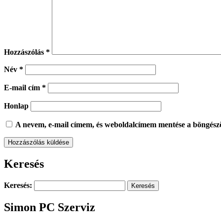
Hozzászólás
*
Név
*
E-mail cím
*
Honlap
A nevem, e-mail címem, és weboldalcímem mentése a böngész
Keresés
Keresés:
Simon PC Szerviz