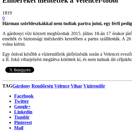
Embereket mentettek a Velencei-tóból
1819
0
Hárman szörfdeszkákkal nem tudtak partra jutni, egy férfi pedig
A gárdonyi vízi körzeti megbízottak 2015. július 18-án 17 órakor jár
emelték és biztonsági intézkedés keretében a partra szállították. A 2
volna kiérni.
Egy órával később a vízirendőrök járőrözésük során a Velencei evezős
a II. fokú viharjelzést meglátva kötöttek ki, és nem tudnak úti céljuk
TAG
Gárdony
Rendőrség
Velence
Vihar
Vízirendőr
Facebook
Twitter
Google+
Linkedin
Tumblr
Pinterest
Mail