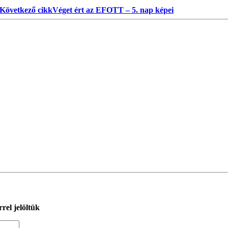
Következő cikk
Véget ért az EFOTT – 5. nap képei
rel jelöltük