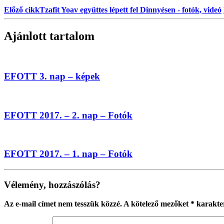
Előző cikk
Tzafit Yoav együttes lépett fel Dinnyésen - fotók, videó
Ajánlott tartalom
EFOTT 3. nap – képek
EFOTT 2017. – 2. nap – Fotók
EFOTT 2017. – 1. nap – Fotók
Vélemény, hozzászólás?
Az e-mail címet nem tesszük közzé.
A kötelező mezőket
*
karakter