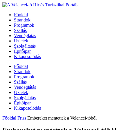
Főoldal
Strandok
Programok
Szállás
Vendéglátás
Üzletek
Szolgáltatás
Építőipar
Kikapcsolódás
Főoldal
Strandok
Programok
Szállás
Vendéglátás
Üzletek
Szolgáltatás
Építőipar
Kikapcsolódás
Főoldal
Friss
Embereket mentettek a Velencei-tóból