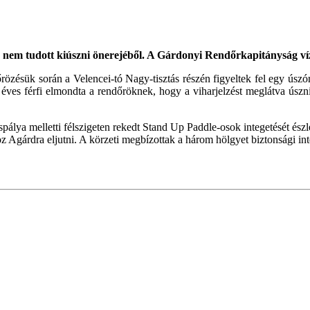
 nem tudott kiúszni önerejéből. A Gárdonyi Rendőrkapitányság vízi
őrözésük során a Velencei-tó Nagy-tisztás részén figyeltek fel egy úsz
6 éves férfi elmondta a rendőröknek, hogy a viharjelzést meglátva úszni
pálya melletti félszigeten rekedt Stand Up Paddle-osok integetését ész
hoz Agárdra eljutni. A körzeti megbízottak a három hölgyet biztonsági in