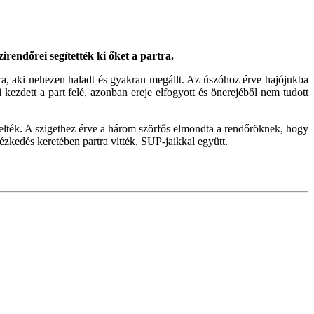
rendőrei segítették ki őket a partra.
óra, aki nehezen haladt és gyakran megállt. Az úszóhoz érve hajójukba
 kezdett a part felé, azonban ereje elfogyott és önerejéből nem tudott
lelték. A szigethez érve a három szörfős elmondta a rendőröknek, hogy
tézkedés keretében partra vitték, SUP-jaikkal együtt.