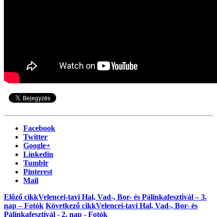
Facebook
Twitter
Google+
Linkedin
Tumblr
Pinterest
Mail
Előző cikk
Velencei-tavi Hal, Vad-, Bor- és Pálinkafesztivál – 3.
nap – Fotók
Következő cikk
Velencei-tavi Hal, Vad-, Bor- és
Pálinkafesztivál - 2. nap - Fotók