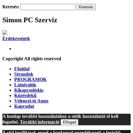
Keresés:
Simon PC Szerviz
Érdekességek
Copyright All rights reserved
Főoldal
Strandok
PROGRAMOK
Látnivalók
Kikapcsolódás
Közérdekű
Velencei-tó Anno
Kapcsolat
A honlap további használatához a sütik használatát el kell
fogadni.
További információ
Elfogad
A süti beállítások ennél a honlapnál engedélyezett a legjobb