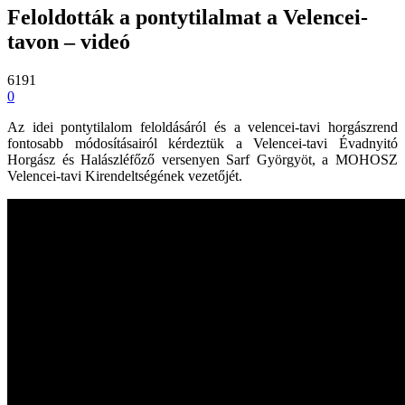
Feloldották a pontytilalmat a Velencei-
tavon – videó
6191
0
Az idei pontytilalom feloldásáról és a velencei-tavi horgászrend
fontosabb módosításairól kérdeztük a Velencei-tavi Évadnyitó
Horgász és Halászléfőző versenyen Sarf Györgyöt, a MOHOSZ
Velencei-tavi Kirendeltségének vezetőjét.