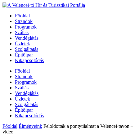
Főoldal
Strandok
Programok
Szállás
Vendéglátás
Üzletek
Szolgáltatás
Építőipar
Kikapcsolódás
Főoldal
Strandok
Programok
Szállás
Vendéglátás
Üzletek
Szolgáltatás
Építőipar
Kikapcsolódás
Főoldal
Élményeink
Feloldották a pontytilalmat a Velencei-tavon –
videó