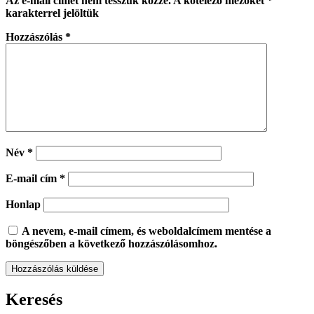
Az e-mail címet nem tesszük közzé.
A kötelező mezőket
*
karakterrel jelöltük
Hozzászólás
*
Név
*
E-mail cím
*
Honlap
A nevem, e-mail címem, és weboldalcímem mentése a
böngészőben a következő hozzászólásomhoz.
Keresés