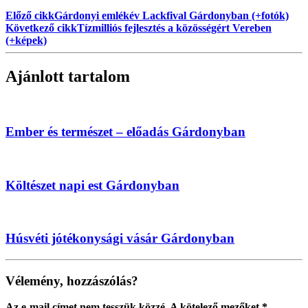
Előző cikk
Gárdonyi emlékév Lackfival Gárdonyban (+fotók)
Következő cikk
Tízmilliós fejlesztés a közösségért Vereben
(+képek)
Ajánlott tartalom
Ember és természet – előadás Gárdonyban
Költészet napi est Gárdonyban
Húsvéti jótékonysági vásár Gárdonyban
Vélemény, hozzászólás?
Az e-mail címet nem tesszük közzé.
A kötelező mezőket
*