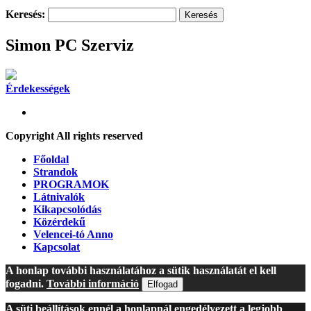
Keresés:
Simon PC Szerviz
Érdekességek
Copyright All rights reserved
Főoldal
Strandok
PROGRAMOK
Látnivalók
Kikapcsolódás
Közérdekű
Velencei-tó Anno
Kapcsolat
A honlap további használatához a sütik használatát el kell
fogadni.
További információ
Elfogad
A süti beállítások ennél a honlapnál engedélyezett a legjobb