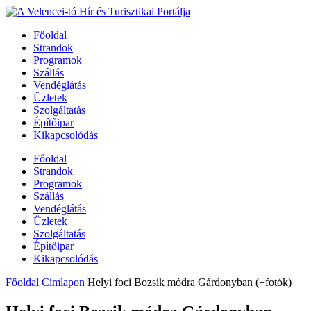
Főoldal
Strandok
Programok
Szállás
Vendéglátás
Üzletek
Szolgáltatás
Építőipar
Kikapcsolódás
Főoldal
Strandok
Programok
Szállás
Vendéglátás
Üzletek
Szolgáltatás
Építőipar
Kikapcsolódás
Főoldal
Címlapon
Helyi foci Bozsik módra Gárdonyban (+fotók)