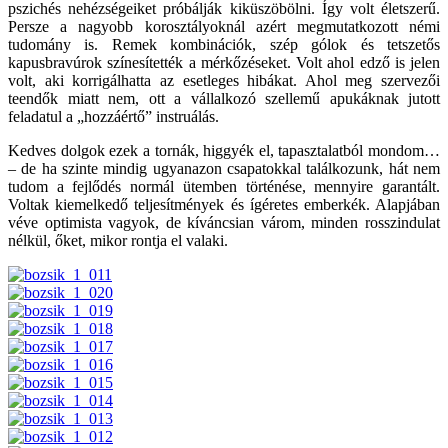
pszichés nehézségeiket próbálják kiküszöbölni. Így volt életszerű.
Persze a nagyobb korosztályoknál azért megmutatkozott némi
tudomány is. Remek kombinációk, szép gólok és tetszetős
kapusbravúrok színesítették a mérkőzéseket. Volt ahol edző is jelen
volt, aki korrigálhatta az esetleges hibákat. Ahol meg szervezői
teendők miatt nem, ott a vállalkozó szellemű apukáknak jutott
feladatul a „hozzáértő” instruálás.
Kedves dolgok ezek a tornák, higgyék el, tapasztalatból mondom…
– de ha szinte mindig ugyanazon csapatokkal találkozunk, hát nem
tudom a fejlődés normál ütemben történése, mennyire garantált.
Voltak kiemelkedő teljesítmények és ígéretes emberkék. Alapjában
véve optimista vagyok, de kíváncsian várom, minden rosszindulat
nélkül, őket, mikor rontja el valaki.