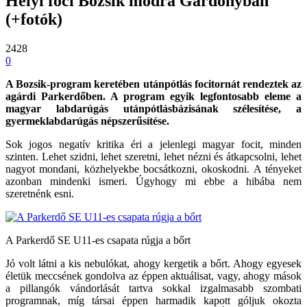
Helyi foci Bozsik módra Gárdonyban
(+fotók)
2428
0
A Bozsik-program keretében utánpótlás focitornát rendeztek az
agárdi Parkerdőben. A program egyik legfontosabb eleme a
magyar labdarúgás utánpótlásbázisának szélesítése, a
gyermeklabdarúgás népszerűsítése.
Sok jogos negatív kritika éri a jelenlegi magyar focit, minden
szinten. Lehet szidni, lehet szeretni, lehet nézni és átkapcsolni, lehet
nagyot mondani, közhelyekbe bocsátkozni, okoskodni. A tényeket
azonban mindenki ismeri. Úgyhogy mi ebbe a hibába nem
szeretnénk esni.
A Parkerdő SE U11-es csapata rúgja a bőrt
Jó volt látni a kis nebulókat, ahogy kergetik a bőrt. Ahogy egyesek
életük meccsének gondolva az éppen aktuálisat, vagy, ahogy mások
a pillangók vándorlását tartva sokkal izgalmasabb szombati
programnak, míg társai éppen harmadik kapott góljuk okozta