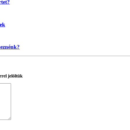
rtet?
nek
keznénk?
rel jelöltük