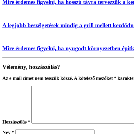
Mire érdemes figyelni, ha hosszú távra tervezzük a ke
A legjobb beszélgetések mindig a grill mellett kezdőd
Mire érdemes figyelni, ha nyugodt környezetben épít
Vélemény, hozzászólás?
Az e-mail címet nem tesszük közzé.
A kötelező mezőket
*
karakter
Hozzászólás
*
Név
*