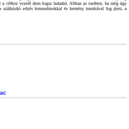
ár a célhoz vezető úton fogsz haladni. Abban az esetben, ha még úgy
en a szálkásító edzés lemondásokkal és kemény munkával fog járni, a
ás!