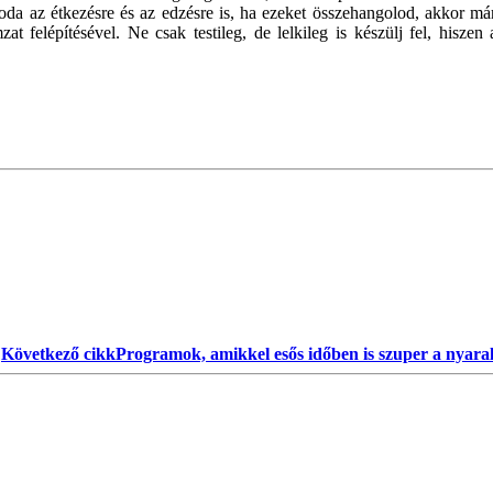
n oda az étkezésre és az edzésre is, ha ezeket összehangolod, akkor m
at felépítésével. Ne csak testileg, de lelkileg is készülj fel, hisz
Következő cikk
Programok, amikkel esős időben is szuper a nyaral