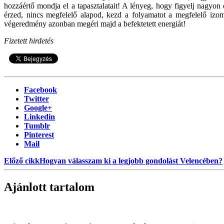
hozzáértő mondja el a tapasztalatait! A lényeg, hogy figyelj nagyo
érzed, nincs megfelelő alapod, kezd a folyamatot a megfelelő izomz
végeredmény azonban megéri majd a befektetett energiát!
Fizetett hirdetés
Facebook
Twitter
Google+
Linkedin
Tumblr
Pinterest
Mail
Előző cikk
Hogyan válasszam ki a legjobb gondolást Velencében?
Ajánlott tartalom