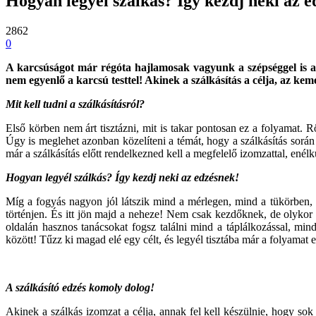
Hogyan legyél szálkás? Így kezdj neki az e
2862
0
A karcsúságot már régóta hajlamosak vagyunk a szépséggel is az
nem egyenlő a karcsú testtel! Akinek a szálkásítás a célja, az kem
Mit kell tudni a szálkásításról?
Első körben nem árt tisztázni, mit is takar pontosan ez a folyamat.
Úgy is meglehet azonban közelíteni a témát, hogy a szálkásítás során
már a szálkásítás előtt rendelkezned kell a megfelelő izomzattal, en
Hogyan legyél szálkás? Így kezdj neki az edzésnek!
Míg a fogyás nagyon jól látszik mind a mérlegen, mind a tükörben, a
történjen. És itt jön majd a neheze! Nem csak kezdőknek, de olykor 
oldalán hasznos tanácsokat fogsz találni mind a táplálkozással, mi
között! Tűzz ki magad elé egy célt, és legyél tisztába már a folyamat 
A szálkásító edzés komoly dolog!
Akinek a szálkás izomzat a célja, annak fel kell készülnie, hogy sok 