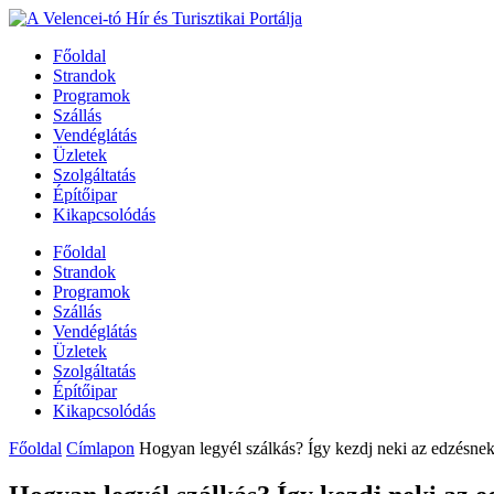
Főoldal
Strandok
Programok
Szállás
Vendéglátás
Üzletek
Szolgáltatás
Építőipar
Kikapcsolódás
Főoldal
Strandok
Programok
Szállás
Vendéglátás
Üzletek
Szolgáltatás
Építőipar
Kikapcsolódás
Főoldal
Címlapon
Hogyan legyél szálkás? Így kezdj neki az edzésnek