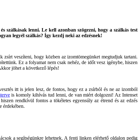
 szálkásak lenni. Le kell azonban szögezni, hogy a szálkás test
Hogyan legyél szálkás? Így kezdj neki az edzésnek!
nk zsírt veszíteni, hogy közben az izomtömegünket megtudjuk tartani.
pítettünk. Ez a folyamat nem csak nehéz, de időt vesz igénybe, hiszen
Akkor jöhet a következő lépés!
tés itt is jelen lesz, de fontos, hogy ez a zsírból és ne az izomból
sterve
is komoly kihívás tud lenni, de van miért dolgozni! Az Intenset
hiszen rendkívül fontos a tökéletes egyensúly az étrend és az edzés
se érdekében.
nácsok a segítségünkre lehetnek. A fenti linken elérhető oldalon pedig