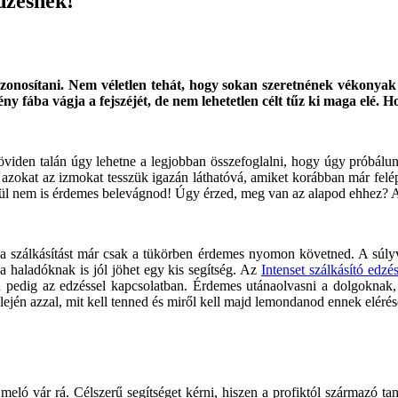
dzésnek!
onosítani. Nem véletlen tehát, hogy sokan szeretnének vékonyak és
ény fába vágja a fejszéjét, de nem lehetetlen célt tűz ki maga elé. 
 Röviden talán úgy lehetne a legjobban összefoglalni, hogy úgy próbálu
 azokat az izmokat tesszük igazán láthatóvá, amiket korábban már felé
élkül nem is érdemes belevágnod! Úgy érzed, meg van az alapod ehhez? 
 szálkásítást már csak a tükörben érdemes nyomon követned. A súlyvesz
a haladóknak is jól jöhet egy kis segítség. Az
Intenset szálkásító edzé
nd pedig az edzéssel kapcsolatban. Érdemes utánaolvasni a dolgoknak, 
elején azzal, mit kell tenned és miről kell majd lemondanod ennek eléré
meló vár rá. Célszerű segítséget kérni, hiszen a profiktól származó ta