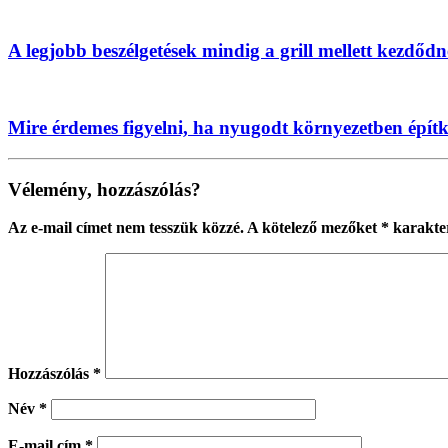
A legjobb beszélgetések mindig a grill mellett kezdőd
Mire érdemes figyelni, ha nyugodt környezetben épít
Vélemény, hozzászólás?
Az e-mail címet nem tesszük közzé.
A kötelező mezőket
*
karakter
Hozzászólás
*
Név
*
E-mail cím
*