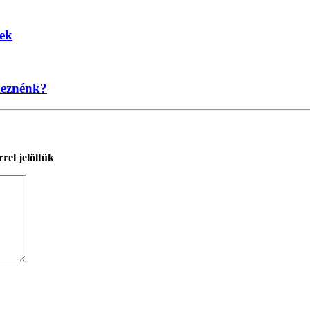
nek
keznénk?
rel jelöltük