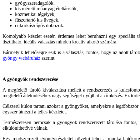
gyógyszeradagolók,
kis méretű műanyag ételtárolók,
kozmetikai tégelyek,
fűszertartó kis üvegek,
cukorkás/rágós dobozok.
Komolyabb készlet esetén érdemes lehet beruházni egy speciális t
tisztítható, ideális választás minden kreatív alkotó számára.
Bármelyik lehetőségre esik is a választás, fontos, hogy az adott tár
gyöngy webáruház
szerint.
A gyöngyök rendszerezése
A megfelelő tároló kiválasztása mellett a rendszerezés is kulcsfo
megfelelő áttekintéséhez nagy segítséget nyújthat a címkézés. Ez törté
Célszerű külön tartani azokat a gyöngyöket, amelyekre a legtöbbször
egyszer átnézni a teljes készletet.
Természetesen nemcsak a gyöngyök rendszerezett tárolása fontos,
elkülöníthetővé válnak.
Egy rendszerezett gyöngykészlettel növelni lehet a munka hatékony