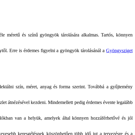
éle méretű és színű gyöngyök tárolására alkalmas. Tartós, könnyen
ytől. Erre is érdemes figyelni a gyöngyök tárolásánál a
Gyöngysziget
lektálni szín, méret, anyag és forma szerint. Továbbá a gyűjtemény
zlet átnézésével kezdeni. Mindemellett pedig érdemes évente legalább
lókban van a helyük, amelyek által könnyen hozzáférhetővé és jól
kevesebb keresgélésnek köszönhetően több idő jut a tervezésre és a