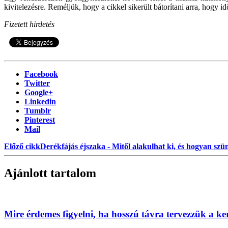
kivitelezésre. Reméljük, hogy a cikkel sikerült bátorítani arra, hogy id
Fizetett hirdetés
Facebook
Twitter
Google+
Linkedin
Tumblr
Pinterest
Mail
Előző cikk
Derékfájás éjszaka - Mitől alakulhat ki, és hogyan sz
Ajánlott tartalom
Mire érdemes figyelni, ha hosszú távra tervezzük a ke