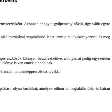
oldások
lemszerzésként. Azonban ahogy a gyűjtemény bővül, úgy válik egyre
 alkalmazásával inspirálóbbá lehet tenni a munkakörnyezetet, és meg
éges eszközök könnyen beszerezhetővé, a folyamat pedig egyszerűen
i előnye is van ennek a hobbinak.
 válaszra, mindenképpen olvass tovább!
ldást, olyan tárolókat, amelyek otthon is megtalálhatóak, és bátran