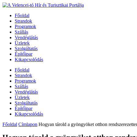
Főoldal
Strandok
Programok
Szállás
Vendéglátás
Üzletek
Szolgáltatás
Építőipar
Kikapcsolódás
Főoldal
Strandok
Programok
Szállás
Vendéglátás
Üzletek
Szolgáltatás
Építőipar
Kikapcsolódás
Főoldal
Címlapon
Hogyan tárold a gyöngyöket otthon rendszerezetten