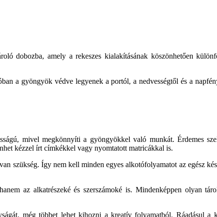
ároló dobozba, amely a rekeszes kialakításának köszönhetően különf
olóban a gyöngyök védve legyenek a portól, a nedvességtől és a napfén
ntosságú, mivel megkönnyíti a gyöngyökkel való munkát. Érdemes sze
nhet kézzel írt címkékkel vagy nyomtatott matricákkal is.
 van szükség. Így nem kell minden egyes alkotófolyamatot az egész kés
 hanem az alkatrészeké és szerszámoké is. Mindenképpen olyan táro
ságát, még többet lehet kihozni a kreatív folyamatból. Ráadásul a 