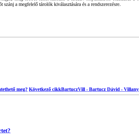
őt szánj a megfelelő tárolók kiválasztására és a rendszerezésre.
üntethető meg?
Következő cikk
BartuczVill - Bartucz Dávid - Villany
rtet?