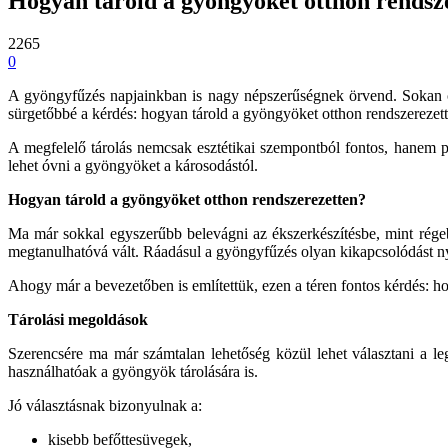
Hogyan tárold a gyöngyöket otthon rendsze
2265
0
A gyöngyfűzés napjainkban is nagy népszerűségnek örvend. Sokan c
sürgetőbbé a kérdés: hogyan tárold a gyöngyöket otthon rendszerezet
A megfelelő tárolás nemcsak esztétikai szempontból fontos, hanem p
lehet óvni a gyöngyöket a károsodástól.
Hogyan tárold a gyöngyöket otthon rendszerezetten?
Ma már sokkal egyszerűbb belevágni az ékszerkészítésbe, mint rég
megtanulhatóvá vált. Ráadásul a gyöngyfűzés olyan kikapcsolódást ny
Ahogy már a bevezetőben is említettük, ezen a téren fontos kérdés: 
Tárolási megoldások
Szerencsére ma már számtalan lehetőség közül lehet választani a le
használhatóak a gyöngyök tárolására is.
Jó választásnak bizonyulnak a:
kisebb befőttesüvegek,