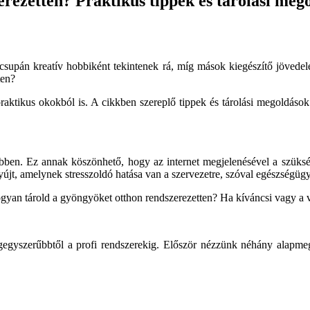
rezetten? Praktikus tippek és tárolási meg
supán kreatív hobbiként tekintenek rá, míg mások kiegészítő jövede
ten?
raktikus okokból is. A cikkben szereplő tippek és tárolási megoldások
ebben. Ez annak köszönhető, hogy az internet megjelenésével a szüks
újt, amelynek stresszoldó hatása van a szervezetre, szóval egészségügy
hogyan tárold a gyöngyöket otthon rendszerezetten? Ha kíváncsi vagy a
gegyszerűbbtől a profi rendszerekig. Először nézzünk néhány alapmego