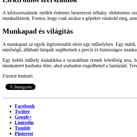
A kéziszerszámok mellett érdemes beszerezni néhány elektromos szer
munkafázisok. Fontos, hogy csak azokat a gépeket vásárold meg, amelye
Munkapad és világítás
A munkapad az egyik legfontosabb elem egy műhelyben. Egy stabil, 
minőségű, állítható lámpák segíthetnek a precíz és biztonságos munk
Egy hobbi műhely kialakítása a nyaralóban remek lehetőség arra, hog
munkateret hozhatsz létre, ahol szabadon engedheted a fantáziád. Terv
Fizetett hirdetés
Facebook
Twitter
Google+
Linkedin
Tumblr
Pinterest