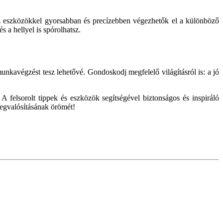
 az eszközökkel gyorsabban és precízebben végezhetők el a különböző
 a hellyel is spórolhatsz.
avégzést tesz lehetővé. Gondoskodj megfelelő világításról is: a jó
A felsorolt tippek és eszközök segítségével biztonságos és inspiráló
megvalósításának örömét!