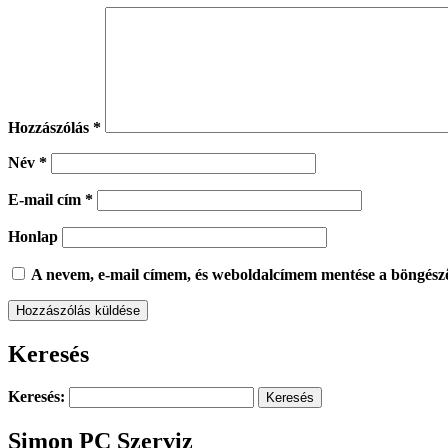
Hozzászólás
*
Név
*
E-mail cím
*
Honlap
A nevem, e-mail címem, és weboldalcímem mentése a böngész
Keresés
Keresés:
Simon PC Szerviz