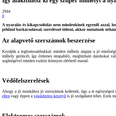
Így alakíthatsz ki egy szuper műhelyt a n
2944
0
A nyaralás és kikapcsolódás nem mindenkinek egyenlő azzal, hogy 
például barkácsolással, szereléssel tölteni, akkor mutatunk néhá
Az alapvető szerszámok beszerzése
Kezdjük a legfontosabbakkal: minden műhely alapjai a jó minőség
műhely gerincét, így érdemes strapabíró, megbízható darabokat vála
segítségével minden eszköz könnyen elérhető marad.
Védőfelszerelések
Ahogy a jó munkához jó szerszámok kellenek, úgy a te egészséged 
ellen
vagy éppen a
vágásbiztos kesztyű
is jó szolgálatot tehet. Ezek 
Elektromos szerszámok