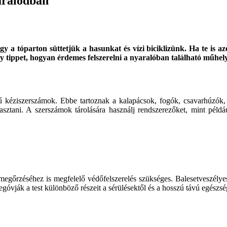
yaralódban
a tóparton süttetjük a hasunkat és vízi biciklizünk. Ha te is azo
ny tippet, hogyan érdemes felszerelni a nyaralóban található műhel
ű kéziszerszámok. Ebbe tartoznak a kalapácsok, fogók, csavarhúzók,
sztani. A szerszámok tárolására használj rendszerezőket, mint példáu
megőrzéséhez is megfelelő védőfelszerelés szükséges. Balesetveszé
megóvják a test különböző részeit a sérülésektől és a hosszú távú egészs