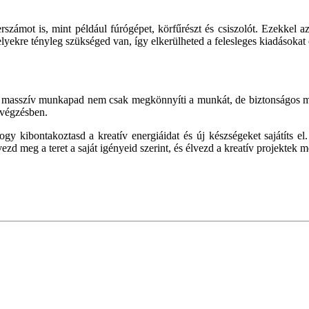
számot is, mint például fúrógépet, körfűrészt és csiszolót. Ezekkel
kre tényleg szükséged van, így elkerülheted a felesleges kiadásokat és
masszív munkapad nem csak megkönnyíti a munkát, de biztonságos munk
avégzésben.
y kibontakoztasd a kreatív energiáidat és új készségeket sajátíts el. 
ezd meg a teret a saját igényeid szerint, és élvezd a kreatív projektek 