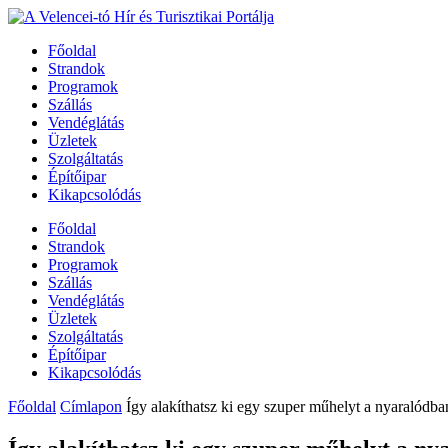
Főoldal
Strandok
Programok
Szállás
Vendéglátás
Üzletek
Szolgáltatás
Építőipar
Kikapcsolódás
Főoldal
Strandok
Programok
Szállás
Vendéglátás
Üzletek
Szolgáltatás
Építőipar
Kikapcsolódás
Főoldal
Címlapon
Így alakíthatsz ki egy szuper műhelyt a nyaralódba