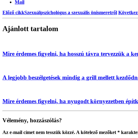
Mail
Előző cikk
Szexuálpszichológus a szexuális önismeretről
Következ
Ajánlott tartalom
Mire érdemes figyelni, ha hosszú távra tervezzük a ke
A legjobb beszélgetések mindig a grill mellett kezdőd
Mire érdemes figyelni, ha nyugodt környezetben épít
Vélemény, hozzászólás?
Az e-mail címet nem tesszük közzé.
A kötelező mezőket
*
karakter