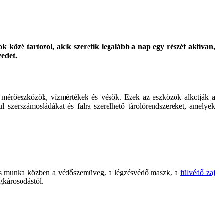
k közé tartozol, akik szeretik legalább a nap egy részét aktívan,
yedet.
 mérőeszközök, vízmértékek és vésők. Ezek az eszközök alkotják a
l szerszámosládákat és falra szerelhető tárolórendszereket, amelyek
lyes munka közben a védőszemüveg, a légzésvédő maszk, a
fülvédő zaj
égkárosodástól.