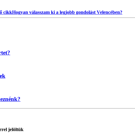
ő cikk
Hogyan válasszam ki a legjobb gondolást Velencében?
rtet?
nek
keznénk?
rel jelöltük