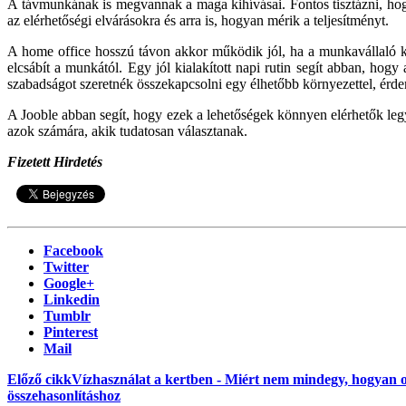
A távmunkának is megvannak a maga kihívásai. Fontos tisztázni, hog
az elérhetőségi elvárásokra és arra is, hogyan mérik a teljesítményt.
A home office hosszú távon akkor működik jól, ha a munkavállaló k
elcsábít a munkától. Egy jól kialakított napi rutin segít abban, hog
szabadságot szeretnék összekapcsolni egy élhetőbb környezettel, érd
A Jooble abban segít, hogy ezek a lehetőségek könnyen elérhetők legy
azok számára, akik tudatosan választanak.
Fizetett Hirdetés
Facebook
Twitter
Google+
Linkedin
Tumblr
Pinterest
Mail
Előző cikk
Vízhasználat a kertben - Miért nem mindegy, hogyan 
összehasonlításhoz