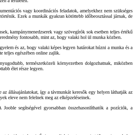
en a területen.
dokumentációs vagy koordinációs feladatok, amelyekhez nem szükséges
l történik. Ezek a munkák gyakran kötöttebb időbeosztással járnak, de
tensek, kampánymenedzserek vagy szövegírók sok esetben teljes értékű
z eredmény fontosabb, mint az, hogy valaki hol ül munka közben.
yelem és az, hogy valaki képes legyen határokat húzni a munka és a
 teljes egészében online zajlik.
 nyugodtabb, természetközeli környezetben dolgozhatnak, miközben
tabb élet része legyen.
az állásajánlatokat, így a távmunkát keresők egy helyen láthatják az
elyek eleve nem felelnek meg az elképzeléseinek.
Jooble segítségével gyorsabban összehasonlíthatók a pozíciók, a