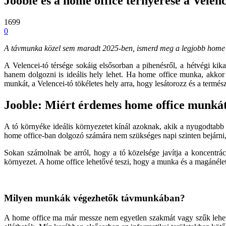
Jooble és a home office térnyerése a Velen
1699
0
A távmunka közel sem maradt 2025-ben, ismerd meg a legjobb home offi
A Velencei-tó térsége sokáig elsősorban a pihenésről, a hétvégi ki
hanem dolgozni is ideális hely lehet. Ha home office munka, akko
munkát, a Velencei-tó tökéletes hely arra, hogy lesátorozz és a termés
Jooble: Miért érdemes home office munkát
A tó környéke ideális környezetet kínál azoknak, akik a nyugodtabb 
home office-ban dolgozó számára nem szükséges napi szinten bejárni, 
Sokan számolnak be arról, hogy a tó közelsége javítja a koncentráci
környezet. A home office lehetővé teszi, hogy a munka és a magánélet j
Milyen munkák végezhetők távmunkában?
A home office ma már messze nem egyetlen szakmát vagy szűk lehető