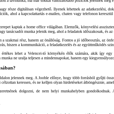
ődött a távmunka, ma már sokkal változatosabb pozíciók jelennek meg ez
agy része digitálisan végezhető. Ilyenek lehetnek az adatkezelési, 
zíciók, ahol a kapcsolattartás e-mailen, chaten vagy telefonon keresztü
s szerepet kaptak a home office világában. Elemzők, könyvelési asszisz
vagy tanácsadói munka jelenik meg, ahol a feladatok időszakosak, és a
 szakmai rész, hanem az önállóság. Fontos a jó időbeosztás, az önfeg
rás, hiszen a kommunikáció, a feladatkezelés és az együttműködés szinte
n értékes lehet a Velencei-tó környékén élők számára, akik így egy
 munka ne uralja teljesen a mindennapokat, hanem egy kiegyensúlyozot
lásában?
dalon jelennek meg. A Jooble előnye, hogy több forrásból gyűjti össze 
 célzottan keressen, és ne kelljen olyan hirdetéseket átböngésznie, am
zeretnének dolgozni, de nem helyi munkahelyben gondolkodnak. A 
?