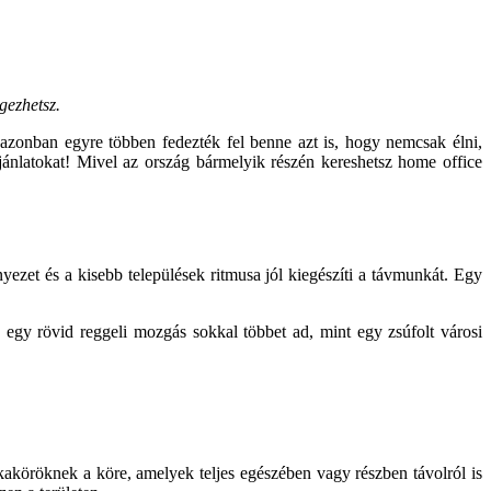
gezhetsz.
 azonban egyre többen fedezték fel benne azt is, hogy nemcsak élni,
jánlatokat! Mivel az ország bármelyik részén kereshetsz home office
ezet és a kisebb települések ritmusa jól kiegészíti a távmunkát. Egy
y egy rövid reggeli mozgás sokkal többet ad, mint egy zsúfolt városi
köröknek a köre, amelyek teljes egészében vagy részben távolról is