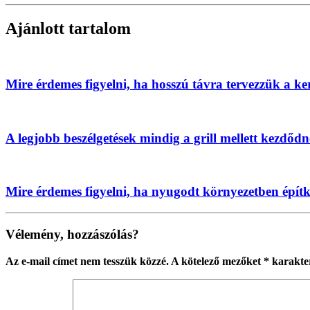
Ajánlott tartalom
Mire érdemes figyelni, ha hosszú távra tervezzük a ke
A legjobb beszélgetések mindig a grill mellett kezdőd
Mire érdemes figyelni, ha nyugodt környezetben épít
Vélemény, hozzászólás?
Az e-mail címet nem tesszük közzé.
A kötelező mezőket
*
karakter