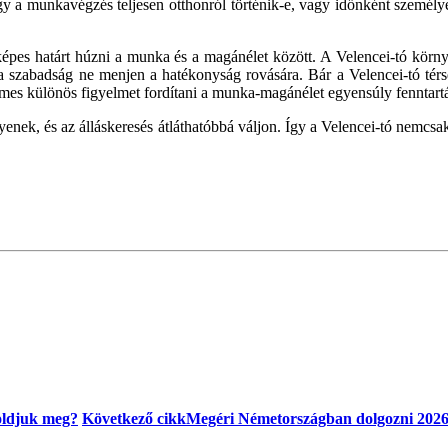
y a munkavégzés teljesen otthonról történik-e, vagy időnként személye
épes határt húzni a munka és a magánélet között. A Velencei-tó körn
y a szabadság ne menjen a hatékonyság rovására. Bár a Velencei-tó térs
emes különös figyelmet fordítani a munka-magánélet egyensúly fenntartá
enek, és az álláskeresés átláthatóbbá váljon. Így a Velencei-tó nemcs
oldjuk meg?
Következő cikk
Megéri Németországban dolgozni 2026-