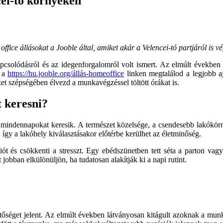
cei-tó környékén
ce állásokat a Jooble által, amiket akár a Velencei-tó partjáról is vé
kapcsolódásról és az idegenforgalomról volt ismert. Az elmúlt években
r a
https://hu.jooble.org/állás-homeoffice
linken megtalálod a legjobb a
zet szépségében élvezd a munkavégzéssel töltött órákat is.
 keresni?
mindennapokat keresik. A természet közelsége, a csendesebb lakókörny
így a lakóhely kiválasztásakor előtérbe kerülhet az életminőség.
ót és csökkenti a stresszt. Egy ebédszünetben tett séta a parton vag
obban elkülönüljön, ha tudatosan alakítják ki a napi rutint.
séget jelent. Az elmúlt években látványosan kitágult azoknak a munka