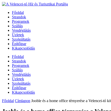
Főoldal
Strandok
Programok
Szállás
Vendéglátás
Üzletek
Szolgáltatás
Építőipar
Kikapcsolódás
Főoldal
Strandok
Programok
Szállás
Vendéglátás
Üzletek
Szolgáltatás
Építőipar
Kikapcsolódás
Főoldal
Címlapon
Jooble és a home office térnyerése a Velencei-tó k