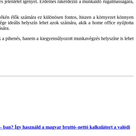
s jelenlétet igényel. Érdemes rákérdezni a munkaidő rugalmasságára,
yékén élők számára ez különösen fontos, hiszen a környezet könnyen
ége ideális helyszín lehet azok számára, akik a home office nyújtotta
sára.
ak a pihenés, hanem a kiegyensúlyozott munkavégzés helyszíne is lehet
 ban? Így használd a magyar bruttó–nettó kalkulátort a valódi