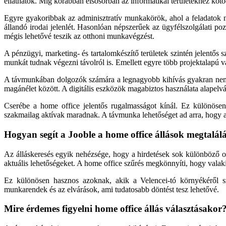
elláthatók. Míg korábban elsősorban az informatikai területekhez köt
Egyre gyakoribbak az adminisztratív munkakörök, ahol a feladatok n
állandó irodai jelenlét. Hasonlóan népszerűek az ügyfélszolgálati po
mégis lehetővé teszik az otthoni munkavégzést.
A pénzügyi, marketing- és tartalomkészítő területek szintén jelentő
munkát tudnak végezni távolról is. Emellett egyre több projektalapú 
A távmunkában dolgozók számára a legnagyobb kihívás gyakran nem a
magánélet között. A digitális eszközök magabiztos használata alapelvá
Cserébe a home office jelentős rugalmasságot kínál. Ez különöse
szakmailag aktívak maradnak. A távmunka lehetőséget ad arra, hogy a
Hogyan segít a Jooble a home office állások megtalá
Az álláskeresés egyik nehézsége, hogy a hirdetések sok különböző ol
aktuális lehetőségeket. A home office szűrés megkönnyíti, hogy valaki
Ez különösen hasznos azoknak, akik a Velencei-tó környékéről s
munkarendek és az elvárások, ami tudatosabb döntést tesz lehetővé.
Mire érdemes figyelni home office állás választásakor