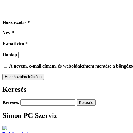
Hozzászólás
*
Név
*
E-mail cím
*
Honlap
A nevem, e-mail címem, és weboldalcímem mentése a böngész
Keresés
Keresés:
Simon PC Szerviz