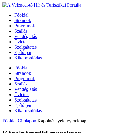
Főoldal
Strandok
Programok
Szállás
Vendéglátás
Üzletek
Szolgáltatás
Építőipar
Kikapcsolódás
Főoldal
Strandok
Programok
Szállás
Vendéglátás
Üzletek
Szolgáltatás
Építőipar
Kikapcsolódás
Főoldal
Címlapon
Kápolnásnyéki gyereknap