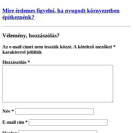
Mire érdemes figyelni, ha nyugodt környezetben
építkeznénk?
Vélemény, hozzászólás?
Az e-mail címet nem tesszük közzé.
A kötelező mezőket
*
karakterrel jelöltük
Hozzászólás
*
Név
*
E-mail cím
*