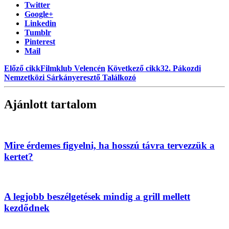
Twitter
Google+
Linkedin
Tumblr
Pinterest
Mail
Előző cikk
Filmklub Velencén
Következő cikk
32. Pákozdi
Nemzetközi Sárkányeresztő Találkozó
Ajánlott tartalom
Mire érdemes figyelni, ha hosszú távra tervezzük a
kertet?
A legjobb beszélgetések mindig a grill mellett
kezdődnek