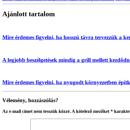
Ajánlott tartalom
Mire érdemes figyelni, ha hosszú távra tervezzük a ke
A legjobb beszélgetések mindig a grill mellett kezdőd
Mire érdemes figyelni, ha nyugodt környezetben épít
Vélemény, hozzászólás?
Az e-mail címet nem tesszük közzé.
A kötelező mezőket
*
karakter