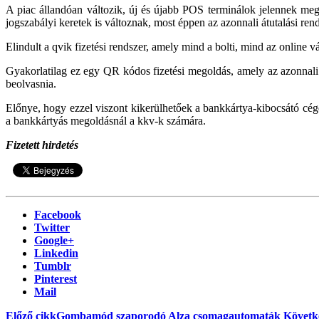
A piac állandóan változik, új és újabb POS terminálok jelennek meg,
jogszabályi keretek is változnak, most éppen az azonnali átutalási ren
Elindult a qvik fizetési rendszer, amely mind a bolti, mind az online 
Gyakorlatilag ez egy QR kódos fizetési megoldás, amely az azonnali á
beolvasnia.
Előnye, hogy ezzel viszont kikerülhetőek a bankkártya-kibocsátó cége
a bankkártyás megoldásnál a kkv-k számára.
Fizetett hirdetés
Facebook
Twitter
Google+
Linkedin
Tumblr
Pinterest
Mail
Előző cikk
Gombamód szaporodó Alza csomagautomaták
Követk