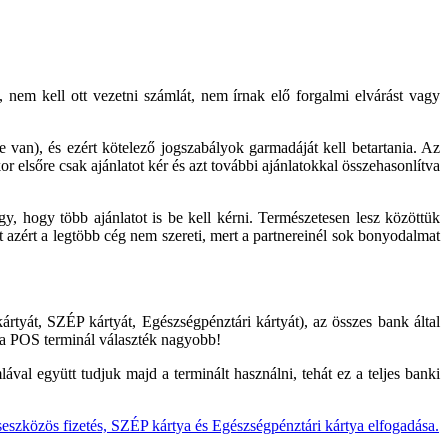
nem kell ott vezetni számlát, nem írnak elő forgalmi elvárást vagy
 van), és ezért kötelező jogszabályok garmadáját kell betartania. Az
 elsőre csak ajánlatot kér és azt további ajánlatokkal összehasonlítva
, hogy több ajánlatot is be kell kérni. Természetesen lesz közöttük
t azért a legtöbb cég nem szereti, mert a partnereinél sok bonyodalmat
ártyát, SZÉP kártyát, Egészségpénztári kártyát), az összes bank által
t a POS terminál választék nagyobb!
val együtt tudjuk majd a terminált használni, tehát ez a teljes banki