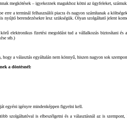
vannak megkötések – igyekeznek magukhoz kötni az ügyfeleket, számukra
e erre a terminál felhasználói piacra és nagyon számítanak a költségek
t is nyújtó berendezésekre lesz szükségük. Olyan szolgáltató jelent komo
rű elektronikus fizetési megoldást tud a vállalkozás biztosítani és az
ése stb.)
ja, hogy a választás egyáltalán nem könnyű, hiszen nagyon sok szempont
lnek a döntésnél:
ját egyéni igényre mindenképpen figyelni kell.
bb szolgáltatóval is elbeszélgetni és a választásnál az is szempont,