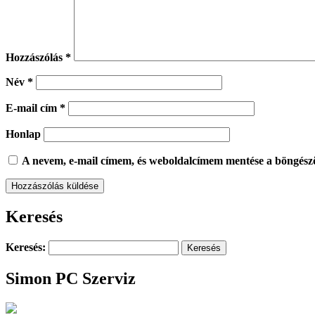
Hozzászólás
*
Név
*
E-mail cím
*
Honlap
A nevem, e-mail címem, és weboldalcímem mentése a böngész
Keresés
Keresés:
Simon PC Szerviz