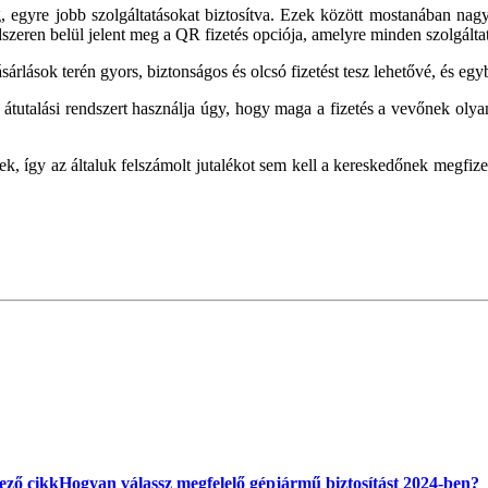
 egyre jobb szolgáltatásokat biztosítva. Ezek között mostanában nagy d
dszeren belül jelent meg a QR fizetés opciója, amelyre minden szolgáltat
vásárlások terén gyors, biztonságos és olcsó fizetést tesz lehetővé, és e
tutalási rendszert használja úgy, hogy maga a fizetés a vevőnek olyan
k, így az általuk felszámolt jutalékot sem kell a kereskedőnek megfiz
ező cikk
Hogyan válassz megfelelő gépjármű biztosítást 2024-ben?