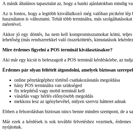
A másik általános tapasztalat az, hogy a banki ajánlatokban mindig 
Az is fontos, hogy a legtöbb kisvállalkozó még valóban piciként lép b
használaton is változtatni. Tehát több terminálra, más szolgáltatásoka
méretével.
Akkor jó egy döntés, ha nem kell kompromisszumokat kötni, teljes kö
lehetőség (más rendszerekkel való összeköttetés, kimutatások lekérdez
Mire érdemes figyelni a POS terminál kiválasztásakor?
Aki már egy kicsit is beleszagolt a POS terminál kérdéskörbe, az tud
Érdemes pár olyan feltételt átgondolni, amelyek biztosan szerepe
online pénztárgéphez történő csatlakozástatás megoldása
hány POS terminálra van szükséged
fix telepítésű vagy mobil terminál kell
vásárlás vagy bérlés előnyösebb megoldás
mekkora lesz az igénybevétel, milyen szerviz hátteret adnak
Ebben a felsorolásban biztosan nincs benne minden szempont, de a sa
Már ezek a kérdések is sok további felvetéshez vezetnek, érdemes tö
nyújtottak.