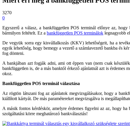
Miért éri meg a bankfüggetlen POS terminá
3270
0
Egyszerű a válasz, a bankfüggetlen POS terminál előnye az, hogy b
bármilyen feltételt. Ez a
bankfüggetlen POS terminálok
legnagyobb e
De vegyük sorra egy kisvállalkozás (KKV) lehetőségeit, ha a tevéken
egyik lehetőség, hogy bemegy a vezető a számlavezető bankba és kér eg
fog dönteni.
A bankjában azt fogják adni, ami ott éppen van (nem csak készülékb
bankfüggetlen is, de a más banktól érkező ajánlatnál azt is érdemes m
okoz.
Bankfüggetlen POS terminál választása
Az rögtön látszani fog az ajánlatok megvizsgálásakor, hogy a bankfüg
kiállított kártyát. De más paramétereket megvizsgálva is megállapítha
A másik fontos kérdéskör, amelyre érdemes figyelni az az, hogy ha ba
szolgáltatási körre meghatározó bankválasztás!