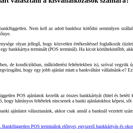
lt választani a kisvállalkozások számára?
ankfüggetlen. Nem kell az adott bankhoz kötődni semmilyen szállal, 
lőnye.
ysége olyan jellegű, hogy közvetlen értékesítéssel foglalkozik (üzlete
y bankkártya terminált (POS terminál). Ha kicsit körültekintőbb, akkor
en, de kondíciókban, működtetési feltételekben is), szóval vegyük úgy
egvizsgálni, hogy egy jobb ajánlat miatt a bankváltást vállalnánk-e? Ez
getlen POS ajánlatok kezelik az összes bankkártyát (hitel és betéti k
tó, hogy hátrányos feltételek nincsenek a banki ajánlatokhoz képest, ső
nki ajánlatot választanánk, akkor csak annál a banknál vezetett számlá