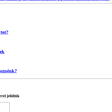
rtet?
nek
keznénk?
rel jelöltük