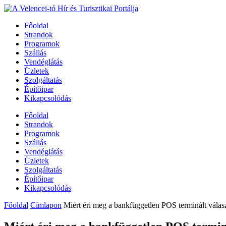
Főoldal
Strandok
Programok
Szállás
Vendéglátás
Üzletek
Szolgáltatás
Építőipar
Kikapcsolódás
Főoldal
Strandok
Programok
Szállás
Vendéglátás
Üzletek
Szolgáltatás
Építőipar
Kikapcsolódás
Főoldal
Címlapon
Miért éri meg a bankfüggetlen POS terminált válas