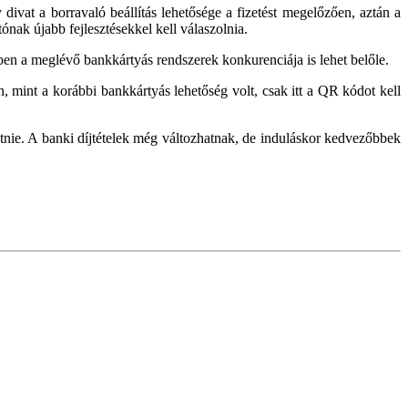
ivat a borravaló beállítás lehetősége a fizetést megelőzően, aztán a
ónak újabb fejlesztésekkel kell válaszolnia.
gyben a meglévő bankkártyás rendszerek konkurenciája is lehet belőle.
, mint a korábbi bankkártyás lehetőség volt, csak itt a QR kódot kell
etnie. A banki díjtételek még változhatnak, de induláskor kedvezőbbek