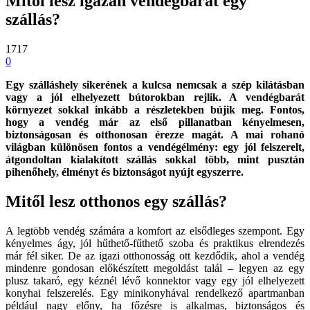
Mitől lesz igazán vendégbarát egy
szállás?
1717
0
Egy szálláshely sikerének a kulcsa nemcsak a szép kilátásban
vagy a jól elhelyezett bútorokban rejlik. A vendégbarát
környezet sokkal inkább a részletekben bújik meg. Fontos,
hogy a vendég már az első pillanatban kényelmesen,
biztonságosan és otthonosan érezze magát. A mai rohanó
világban különösen fontos a vendégélmény: egy jól felszerelt,
átgondoltan kialakított szállás sokkal több, mint pusztán
pihenőhely, élményt és biztonságot nyújt egyszerre.
Mitől lesz otthonos egy szállás?
A legtöbb vendég számára a komfort az elsődleges szempont. Egy
kényelmes ágy, jól hűthető-fűthető szoba és praktikus elrendezés
már fél siker. De az igazi otthonosság ott kezdődik, ahol a vendég
mindenre gondosan előkészített megoldást talál – legyen az egy
plusz takaró, egy kéznél lévő konnektor vagy egy jól elhelyezett
konyhai felszerelés. Egy minikonyhával rendelkező apartmanban
például nagy előny, ha főzésre is alkalmas, biztonságos és