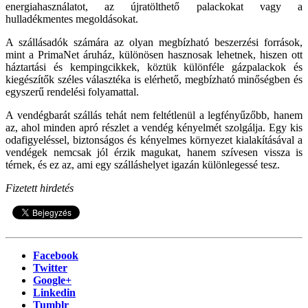
energiahasználatot, az újratölthető palackokat vagy a
hulladékmentes megoldásokat.
A szállásadók számára az olyan megbízható beszerzési források,
mint a PrimaNet áruház, különösen hasznosak lehetnek, hiszen ott
háztartási és kempingcikkek, köztük különféle gázpalackok és
kiegészítők széles választéka is elérhető, megbízható minőségben és
egyszerű rendelési folyamattal.
A vendégbarát szállás tehát nem feltétlenül a legfényűzőbb, hanem
az, ahol minden apró részlet a vendég kényelmét szolgálja. Egy kis
odafigyeléssel, biztonságos és kényelmes környezet kialakításával a
vendégek nemcsak jól érzik magukat, hanem szívesen vissza is
térnek, és ez az, ami egy szálláshelyet igazán különlegessé tesz.
Fizetett hirdetés
Facebook
Twitter
Google+
Linkedin
Tumblr