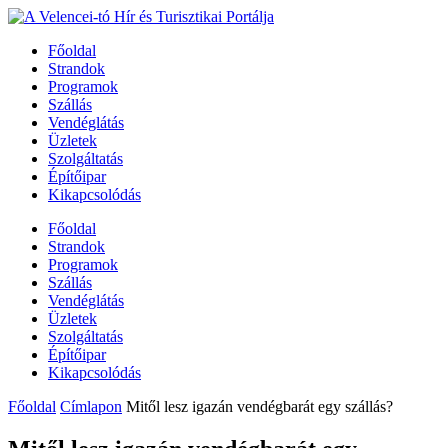
Főoldal
Strandok
Programok
Szállás
Vendéglátás
Üzletek
Szolgáltatás
Építőipar
Kikapcsolódás
Főoldal
Strandok
Programok
Szállás
Vendéglátás
Üzletek
Szolgáltatás
Építőipar
Kikapcsolódás
Főoldal
Címlapon
Mitől lesz igazán vendégbarát egy szállás?