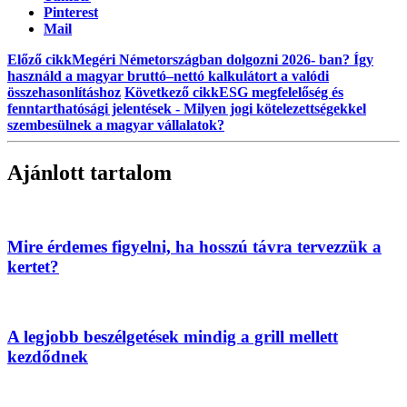
Pinterest
Mail
Előző cikk
Megéri Németországban dolgozni 2026- ban? Így
használd a magyar bruttó–nettó kalkulátort a valódi
összehasonlításhoz
Következő cikk
ESG megfelelőség és
fenntarthatósági jelentések - Milyen jogi kötelezettségekkel
szembesülnek a magyar vállalatok?
Ajánlott tartalom
Mire érdemes figyelni, ha hosszú távra tervezzük a
kertet?
A legjobb beszélgetések mindig a grill mellett
kezdődnek