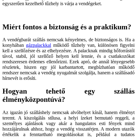
egyszerűen kezelhető tűzhely is várja a vendégeket.
Miért fontos a biztonság és a praktikum?
A vendégbarát szállás nemcsak kényelmes, de biztonságos is. Ha a
konyhában
gázpalackkal
működő tűzhely van, különösen figyelni
kell a szellőzésre és az elhelyezésre. A palacknak mindig hőforrástól
távol, stabil, jól szellőző helyen kell lennie, és a csatlakozókat
rendszeresen érdemes ellenőrizni. Ezek apró, de annál lényegesebb
részletek, hiszen egy jól karbantartott, megbízhatóan működő
rendszer nemcsak a vendég nyugalmát szolgálja, hanem a szállásadó
hírnevét is erősíti.
Hogyan tehető egy szállás
élményközpontúvá?
Az igazán jó szálláshely nemcsak alvóhelyet kínál, hanem élményt
teremt. A kiszolgálás stílusa, a helyi ízeket bemutató reggeli, a
személyes ajánlások vagy akár a hangulatos esti fények mind
hozzájárulnak ahhoz, hogy a vendég visszatérjen. A modern utazók
értékelik a fenntartható megoldásokat is, például a tudatos