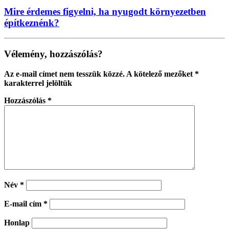
Mire érdemes figyelni, ha nyugodt környezetben
építkeznénk?
Vélemény, hozzászólás?
Az e-mail címet nem tesszük közzé.
A kötelező mezőket
*
karakterrel jelöltük
Hozzászólás
*
Név
*
E-mail cím
*
Honlap