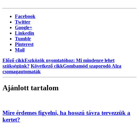
Facebook
Twitter
Google+
Linkedin
Tumblr
Pinterest
Mail
Előző cikk
Eszközök nyomtatóhoz: Mi mindenre lehet
szükségünk?
Következő cikk
Gombamód szaporodó Alza
csomagautomaták
Ajánlott tartalom
Mire érdemes figyelni, ha hosszú távra tervezzük a
kertet?