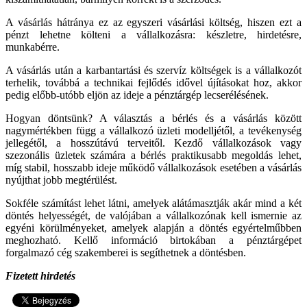
A vásárlás hátránya ez az egyszeri vásárlási költség, hiszen ezt a
pénzt lehetne költeni a vállalkozásra: készletre, hirdetésre,
munkabérre.
A vásárlás után a karbantartási és szervíz költségek is a vállalkozót
terhelik, továbbá a technikai fejlődés idővel újításokat hoz, akkor
pedig előbb-utóbb eljön az ideje a pénztárgép lecserélésének.
Hogyan döntsünk? A választás a bérlés és a vásárlás között
nagymértékben függ a vállalkozó üzleti modelljétől, a tevékenység
jellegétől, a hosszútávú terveitől. Kezdő vállalkozások vagy
szezonális üzletek számára a bérlés praktikusabb megoldás lehet,
míg stabil, hosszabb ideje működő vállalkozások esetében a vásárlás
nyújthat jobb megtérülést.
Sokféle számítást lehet látni, amelyek alátámasztják akár mind a két
döntés helyességét, de valójában a vállalkozónak kell ismernie az
egyéni körülményeket, amelyek alapján a döntés egyértelműbben
meghozható. Kellő információ birtokában a pénztárgépet
forgalmazó cég szakemberei is segíthetnek a döntésben.
Fizetett hirdetés