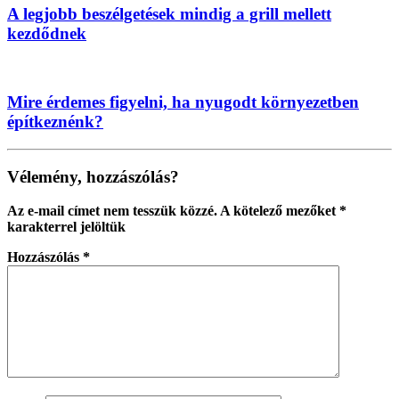
A legjobb beszélgetések mindig a grill mellett
kezdődnek
Mire érdemes figyelni, ha nyugodt környezetben
építkeznénk?
Vélemény, hozzászólás?
Az e-mail címet nem tesszük közzé.
A kötelező mezőket
*
karakterrel jelöltük
Hozzászólás
*