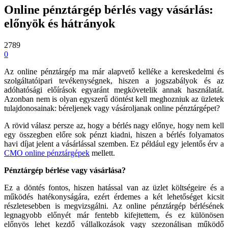
Online pénztárgép bérlés vagy vásárlás:
előnyök és hátrányok
2789
0
Az online pénztárgép ma már alapvető kelléke a kereskedelmi és
szolgáltatóipari tevékenységnek, hiszen a jogszabályok és az
adóhatósági előírások egyaránt megkövetelik annak használatát.
Azonban nem is olyan egyszerű döntést kell meghozniuk az üzletek
tulajdonosainak: béreljenek vagy vásároljanak online pénztárgépet?
A rövid válasz persze az, hogy a bérlés nagy előnye, hogy nem kell
egy összegben előre sok pénzt kiadni, hiszen a bérlés folyamatos
havi díjat jelent a vásárlással szemben. Ez például egy jelentős érv a
CMO online pénztárgépek
mellett.
Pénztárgép bérlése vagy vásárlása?
Ez a döntés fontos, hiszen hatással van az üzlet költségeire és a
működés hatékonyságára, ezért érdemes a két lehetőséget kicsit
részletesebben is megvizsgálni. Az online pénztárgép bérlésének
legnagyobb előnyét már fentebb kifejtettem, és ez különösen
előnyös lehet kezdő vállalkozások vagy szezonálisan működő