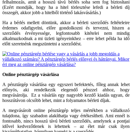
felhalmozás, amit a hosszú távú bérlés soha sem fog biztosítani
(Ezért mondják, hogy ha a hitel törlesztése lefedi a bérleti díj
összegét, akkor jobb a hitelből történő lakásvásárlás.)
Ha a bérlés mellett döntünk, akkor a bérleti szerződés feltételeire
érdemes odafigyelni, előre gondolkozni és tervezni, hiszen a
szerződés érvényessége, legfontosabb kitételei nem mindig
alkalmazkodnak a mi üzleti igényeinkhez – erre lehet példa ha idő
előtt szeretnénk megszüntetni a szerződést.
Online pénztárgép vásárlása
A pénztárgép vásárlása egy egyszeri befektetés, főleg annak lehet
előnyös, aki rendelkezik elegendő pénzzel ahhoz, hogy
megvásárolja. Ez a vásárlás egy nagyobb kezdő kiadás ugyan, de
hosszútávon olcsóbb lehet, mint a folyamatos bérleti díjak.
A megvásárolt online pénztárgép teljes mértékben a vállalkozó
tulajdona, így szabadon alakíthatja vagy értékesítheti. Ami ennél is
fontosabb, nincs hosszú távú bérleti szerződés, amelynek a pontjai
idővel kedvezőtlenek is lehetnek – az élet már csak ilyen
kiszámíthatatlan, bármilyen korrekt is a szerződés.