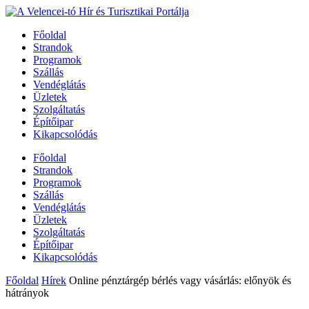
Főoldal
Strandok
Programok
Szállás
Vendéglátás
Üzletek
Szolgáltatás
Építőipar
Kikapcsolódás
Főoldal
Strandok
Programok
Szállás
Vendéglátás
Üzletek
Szolgáltatás
Építőipar
Kikapcsolódás
Főoldal
Hírek
Online pénztárgép bérlés vagy vásárlás: előnyök és
hátrányok