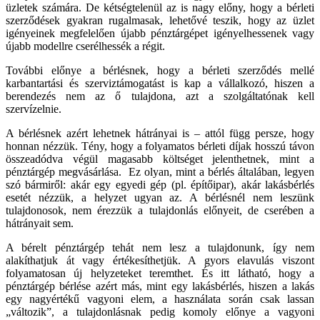
üzletek számára. De kétségtelenül az is nagy előny, hogy a bérleti
szerződések gyakran rugalmasak, lehetővé teszik, hogy az üzlet
igényeinek megfelelően újabb pénztárgépet igényelhessenek vagy
újabb modellre cserélhessék a régit.
További előnye a bérlésnek, hogy a bérleti szerződés mellé
karbantartási és szerviztámogatást is kap a vállalkozó, hiszen a
berendezés nem az ő tulajdona, azt a szolgáltatónak kell
szervízelnie.
A bérlésnek azért lehetnek hátrányai is – attól függ persze, hogy
honnan nézzük. Tény, hogy a folyamatos bérleti díjak hosszú távon
összeadódva végül magasabb költséget jelenthetnek, mint a
pénztárgép megvásárlása. Ez olyan, mint a bérlés általában, legyen
szó bármiről: akár egy egyedi gép (pl. építőipar), akár lakásbérlés
esetét nézzük, a helyzet ugyan az. A bérlésnél nem leszünk
tulajdonosok, nem érezzük a tulajdonlás előnyeit, de cserében a
hátrányait sem.
A bérelt pénztárgép tehát nem lesz a tulajdonunk, így nem
alakíthatjuk át vagy értékesíthetjük. A gyors elavulás viszont
folyamatosan új helyzeteket teremthet. És itt látható, hogy a
pénztárgép bérlése azért más, mint egy lakásbérlés, hiszen a lakás
egy nagyértékű vagyoni elem, a használata során csak lassan
„változik”, a tulajdonlásnak pedig komoly előnye a vagyoni