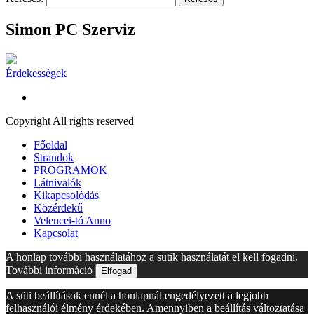
Simon PC Szerviz
Érdekességek
Copyright All rights reserved
Főoldal
Strandok
PROGRAMOK
Látnivalók
Kikapcsolódás
Közérdekű
Velencei-tó Anno
Kapcsolat
A honlap további használatához a sütik használatát el kell fogadni.
További információ
Elfogad
A süti beállítások ennél a honlapnál engedélyezett a legjobb
felhasználói élmény érdekében. Amennyiben a beállítás változtatása