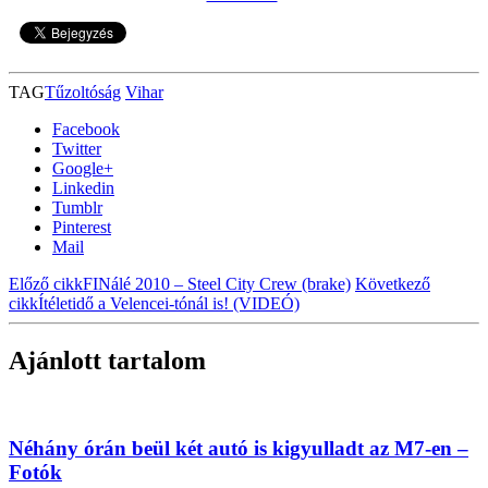
TAG
Tűzoltóság
Vihar
Facebook
Twitter
Google+
Linkedin
Tumblr
Pinterest
Mail
Előző cikk
FINálé 2010 – Steel City Crew (brake)
Következő
cikk
Ítéletidő a Velencei-tónál is! (VIDEÓ)
Ajánlott tartalom
Néhány órán beül két autó is kigyulladt az M7-en –
Fotók