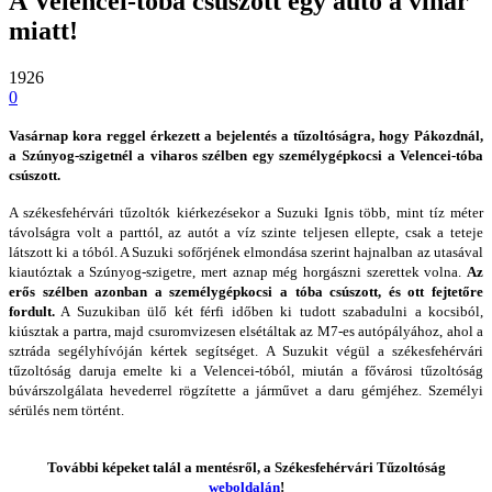
A Velencei-tóba csúszott egy autó a vihar
miatt!
1926
0
Vasárnap kora reggel érkezett a bejelentés a tűzoltóságra, hogy Pákozdnál,
a Szúnyog-szigetnél a viharos szélben egy személygépkocsi a Velencei-tóba
csúszott.
A székesfehérvári tűzoltók kiérkezésekor a Suzuki Ignis több, mint tíz méter
távolságra volt a parttól, az autót a víz szinte teljesen ellepte, csak a teteje
látszott ki a tóból. A Suzuki sofőrjének elmondása szerint hajnalban az utasával
kiautóztak a Szúnyog-szigetre, mert aznap még horgászni szerettek volna.
Az
erős szélben azonban a személygépkocsi a tóba csúszott, és ott fejtetőre
fordult.
A Suzukiban ülő két férfi időben ki tudott szabadulni a kocsiból,
kiúsztak a partra, majd csuromvizesen elsétáltak az M7-es autópályához, ahol a
sztráda segélyhívóján kértek segítséget. A Suzukit végül a székesfehérvári
tűzoltóság daruja emelte ki a Velencei-tóból, miután a fővárosi tűzoltóság
búvárszolgálata hevederrel rögzítette a járművet a daru gémjéhez. Személyi
sérülés nem történt.
További képeket talál a mentésről, a Székesfehérvári Tűzoltóság
weboldalán
!