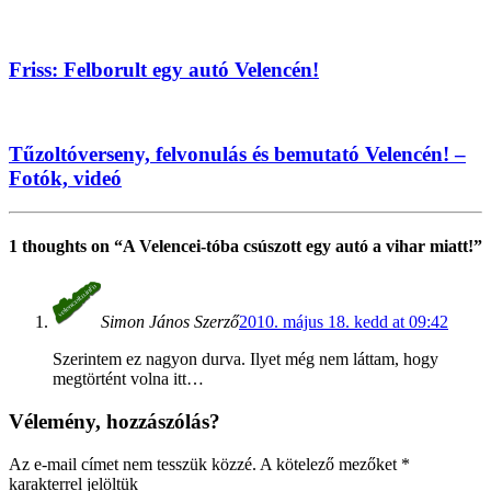
Friss: Felborult egy autó Velencén!
Tűzoltóverseny, felvonulás és bemutató Velencén! –
Fotók, videó
1 thoughts on “
A Velencei-tóba csúszott egy autó a vihar miatt!
”
Simon János
Szerző
2010. május 18. kedd at 09:42
Szerintem ez nagyon durva. Ilyet még nem láttam, hogy
megtörtént volna itt…
Vélemény, hozzászólás?
Az e-mail címet nem tesszük közzé.
A kötelező mezőket
*
karakterrel jelöltük