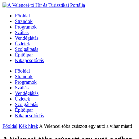
Főoldal
Strandok
Programok
Szállás
Vendéglátás
Üzletek
Szolgáltatás
Építőipar
Kikapcsolódás
Főoldal
Strandok
Programok
Szállás
Vendéglátás
Üzletek
Szolgáltatás
Építőipar
Kikapcsolódás
Főoldal
Kék hírek
A Velencei-tóba csúszott egy autó a vihar miatt!