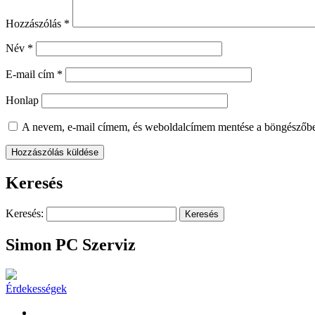
Hozzászólás
*
Név
*
E-mail cím
*
Honlap
A nevem, e-mail címem, és weboldalcímem mentése a böngészőb
Keresés
Keresés:
Simon PC Szerviz
Érdekességek