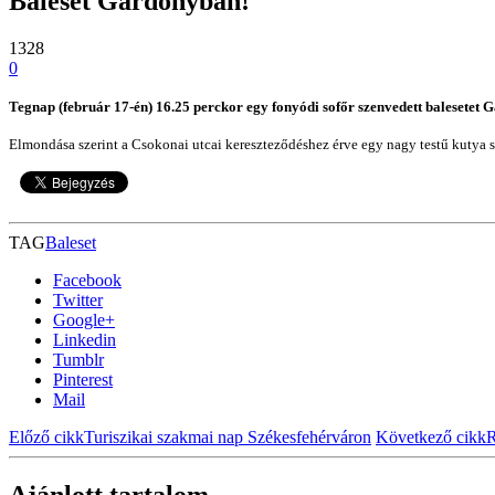
Baleset Gárdonyban!
1328
0
Tegnap (február 17-én) 16.25 perckor egy fonyódi sofőr szenvedett balesetet
Elmondása szerint a Csokonai utcai kereszteződéshez érve egy nagy testű kutya szal
TAG
Baleset
Facebook
Twitter
Google+
Linkedin
Tumblr
Pinterest
Mail
Előző cikk
Turiszikai szakmai nap Székesfehérváron
Következő cikk
R
Ajánlott tartalom