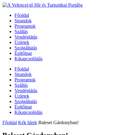
Főoldal
Strandok
Programok
Szállás
Vendéglátás
Üzletek
Szolgáltatás
Építőipar
Kikapcsolódás
Főoldal
Strandok
Programok
Szállás
Vendéglátás
Üzletek
Szolgáltatás
Építőipar
Kikapcsolódás
Főoldal
Kék hírek
Baleset Gárdonyban!