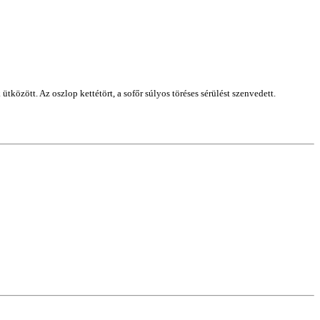
tközött. Az oszlop kettétört, a sofőr súlyos töréses sérülést szenvedett.