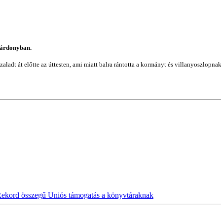
 Gárdonyban.
adt át előtte az úttesten, ami miatt balra rántotta a kormányt és villanyoszlopnak ü
ekord összegű Uniós támogatás a könyvtáraknak