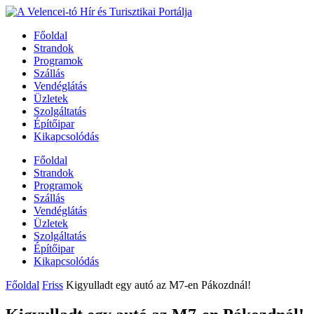
Főoldal
Strandok
Programok
Szállás
Vendéglátás
Üzletek
Szolgáltatás
Építőipar
Kikapcsolódás
Főoldal
Strandok
Programok
Szállás
Vendéglátás
Üzletek
Szolgáltatás
Építőipar
Kikapcsolódás
Főoldal
Friss
Kigyulladt egy autó az M7-en Pákozdnál!