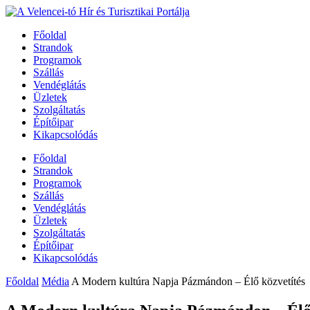
Főoldal
Strandok
Programok
Szállás
Vendéglátás
Üzletek
Szolgáltatás
Építőipar
Kikapcsolódás
Főoldal
Strandok
Programok
Szállás
Vendéglátás
Üzletek
Szolgáltatás
Építőipar
Kikapcsolódás
Főoldal
Média
A Modern kultúra Napja Pázmándon – Élő közvetítés