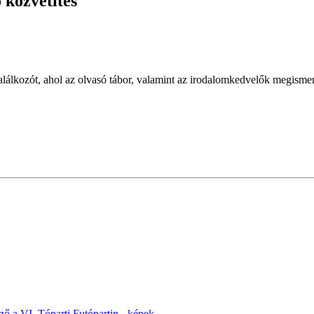
közvetítés
álkozót, ahol az olvasó tábor, valamint az irodalomkedvelők megismer
 a VI. Tóparti Futópartin - képek