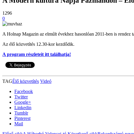
A Modern kultúra Napja Pázmándon – Élő 
1296
0
A Holnap Magazin az elmúlt évekhez hasonlóan 2011-ben is rendez tal
Az élő közvetítés 12.30-kor kezdődik.
A program részleteit itt találhatja!
TAG
Élő közvetítés
Videó
Facebook
Twitter
Google+
Linkedin
Tumblr
Pinterest
Mail
Előző cikk
A Háborbó Velencei-tó
Következő cikk
Rekordszámú nevező