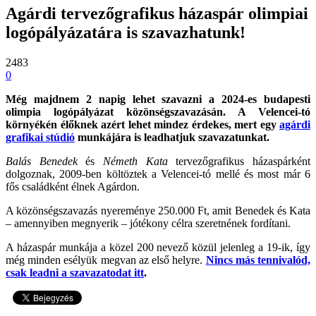
Agárdi tervezőgrafikus házaspár olimpiai
logópályázatára is szavazhatunk!
2483
0
Még majdnem 2 napig lehet szavazni a 2024-es budapesti
olimpia logópályázat közönségszavazásán. A Velencei-tó
környékén élőknek azért lehet mindez érdekes, mert egy
agárdi
grafikai stúdió
munkájára is leadhatjuk szavazatunkat.
Balás Benedek
és
Németh Kata
tervezőgrafikus házaspárként
dolgoznak,
2009-ben költöztek a Velencei-tó mellé és most már 6
fős családként élnek Agárdon.
A közönségszavazás nyereménye 250.000 Ft, amit Benedek és Kata
– amennyiben megnyerik – jótékony célra szeretnének fordítani.
A házaspár munkája a közel 200 nevező közül jelenleg a 19-ik, így
még minden esélyük megvan az első helyre.
Nincs más tennivalód,
csak leadni a szavazatodat itt
.