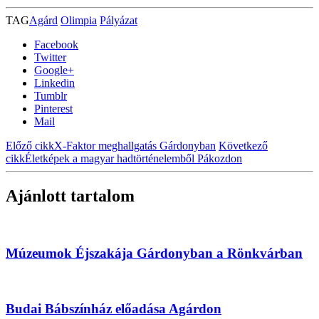
TAG
Agárd
Olimpia
Pályázat
Facebook
Twitter
Google+
Linkedin
Tumblr
Pinterest
Mail
Előző cikk
X-Faktor meghallgatás Gárdonyban
Következő
cikk
Életképek a magyar hadtörténelemből Pákozdon
Ajánlott tartalom
Múzeumok Éjszakája Gárdonyban a Rönkvárban
Budai Bábszínház előadása Agárdon