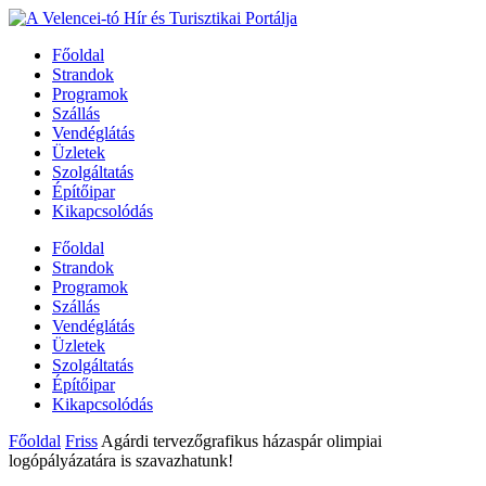
Főoldal
Strandok
Programok
Szállás
Vendéglátás
Üzletek
Szolgáltatás
Építőipar
Kikapcsolódás
Főoldal
Strandok
Programok
Szállás
Vendéglátás
Üzletek
Szolgáltatás
Építőipar
Kikapcsolódás
Főoldal
Friss
Agárdi tervezőgrafikus házaspár olimpiai
logópályázatára is szavazhatunk!