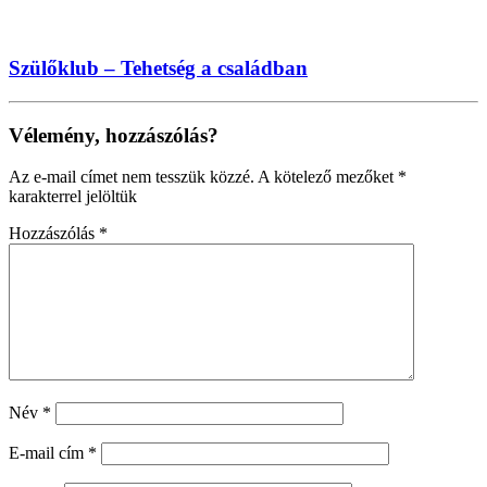
Szülőklub – Tehetség a családban
Vélemény, hozzászólás?
Az e-mail címet nem tesszük közzé.
A kötelező mezőket
*
karakterrel jelöltük
Hozzászólás
*
Név
*
E-mail cím
*