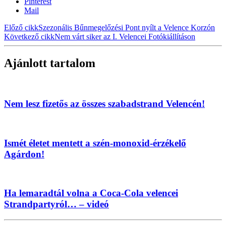
Pinterest
Mail
Előző cikk
Szezonális Bűnmegelőzési Pont nyílt a Velence Korzón
Következő cikk
Nem várt siker az I. Velencei Fotókiállításon
Ajánlott tartalom
Nem lesz fizetős az összes szabadstrand Velencén!
Ismét életet mentett a szén-monoxid-érzékelő
Agárdon!
Ha lemaradtál volna a Coca-Cola velencei
Strandpartyról… – videó