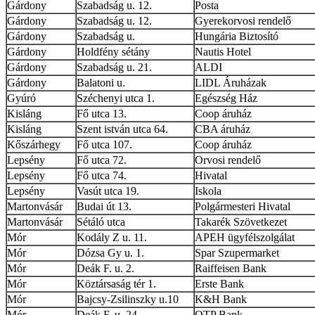
Gárdony
Szabadság u. 12.
Posta
Gárdony
Szabadság u. 12.
Gyerekorvosi rendelő
Gárdony
Szabadság u.
Hungária Biztosító
Gárdony
Holdfény sétány
Nautis Hotel
Gárdony
Szabadság u. 21.
ALDI
Gárdony
Balatoni u.
LIDL Áruházak
Gyúró
Széchenyi utca 1.
Egészség Ház
Kisláng
Fő utca 13.
Coop áruház
Kisláng
Szent istván utca 64.
CBA áruház
Kőszárhegy
Fő utca 107.
Coop áruház
Lepsény
Fő utca 72.
Orvosi rendelő
Lepsény
Fő utca 74.
Hivatal
Lepsény
Vasút utca 19.
Iskola
Martonvásár
Budai út 13.
Polgármesteri Hivatal
Martonvásár
Sétáló utca
Takarék Szövetkezet
Mór
Kodály Z u. 11.
APEH ügyfélszolgálat
Mór
Dózsa Gy u. 1.
Spar Szupermarket
Mór
Deák F. u. 2.
Raiffeisen Bank
Mór
Köztársaság tér 1.
Erste Bank
Mór
Bajcsy-Zsilinszky u.10
K&H Bank
Mór
Deák F. u. 24.
OTP Bank