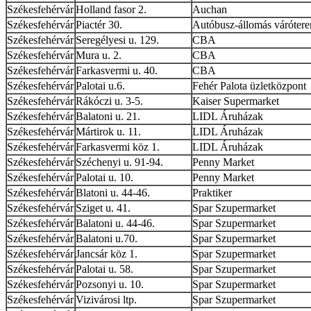
Székesfehérvár
Holland fasor 2.
Auchan
Székesfehérvár
Piactér 30.
Autóbusz-állomás váróter
Székesfehérvár
Seregélyesi u. 129.
CBA
Székesfehérvár
Mura u. 2.
CBA
Székesfehérvár
Farkasvermi u. 40.
CBA
Székesfehérvár
Palotai u.6.
Fehér Palota üzletközpont
Székesfehérvár
Rákóczi u. 3-5.
Kaiser Supermarket
Székesfehérvár
Balatoni u. 21.
LIDL Áruházak
Székesfehérvár
Mártirok u. 11.
LIDL Áruházak
Székesfehérvár
Farkasvermi köz 1.
LIDL Áruházak
Székesfehérvár
Széchenyi u. 91-94.
Penny Market
Székesfehérvár
Palotai u. 10.
Penny Market
Székesfehérvár
Blatoni u. 44-46.
Praktiker
Székesfehérvár
Sziget u. 41.
Spar Szupermarket
Székesfehérvár
Balatoni u. 44-46.
Spar Szupermarket
Székesfehérvár
Balatoni u.70.
Spar Szupermarket
Székesfehérvár
Jancsár köz 1.
Spar Szupermarket
Székesfehérvár
Palotai u. 58.
Spar Szupermarket
Székesfehérvár
Pozsonyi u. 10.
Spar Szupermarket
Székesfehérvár
Vizivárosi ltp.
Spar Szupermarket