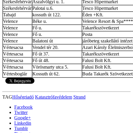
Székesfehérvár
Aszalvölgyi u. 1.
Tesco Hipermarket
Székesfehérvár
Palotai u.6.
Tesco Hipermarket
Tabajd
kossuth út 122.
Éden +Kft.
Velence
Béke u.
Velence Resort & Spa****
Velence
Fő u.
Takarékszövetkezet
Velence
Fő u.
Posta
Velence
Balatoni út
járóbeteg szakellátó intézet
Vértesacsa
Vendel tér 20.
Azari Károly Élelmiszerbol
Vértesacsa
Fő út 37.
Takarékszövetkezet
Vértesacsa
Fő út 48.
Falusi Bolt Kft.
Vértesacsa
Vörösmarty utca 5.
Falusi Bolt Kft.
Vértesboglár
Kossuth út 62.
Buda Takarék Szövetkezeti 
TAG
Hőségriadó
Katasztrófavédelem
Strand
Facebook
Twitter
Google+
Linkedin
Tumblr