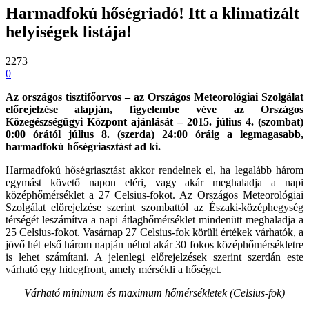
Harmadfokú hőségriadó! Itt a klimatizált
helyiségek listája!
2273
0
Az országos tisztifőorvos – az Országos Meteorológiai Szolgálat
előrejelzése alapján, figyelembe véve az Országos
Közegészségügyi Központ ajánlását – 2015. július 4. (szombat)
0:00 órától július 8. (szerda) 24:00 óráig a legmagasabb,
harmadfokú hőségriasztást ad ki.
Harmadfokú hőségriasztást akkor rendelnek el, ha legalább három
egymást követő napon eléri, vagy akár meghaladja a napi
középhőmérséklet a 27 Celsius-fokot. Az Országos Meteorológiai
Szolgálat előrejelzése szerint szombattól az Északi-középhegység
térségét leszámítva a napi átlaghőmérséklet mindenütt meghaladja a
25 Celsius-fokot. Vasárnap 27 Celsius-fok körüli értékek várhatók, a
jövő hét első három napján néhol akár 30 fokos középhőmérsékletre
is lehet számítani. A jelenlegi előrejelzések szerint szerdán este
várható egy hidegfront, amely mérsékli a hőséget.
Várható minimum és maximum hőmérsékletek (Celsius-fok)