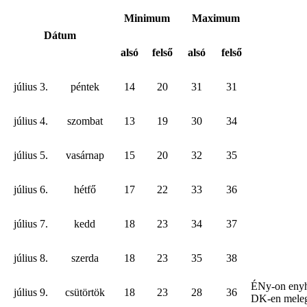
Minimum
Maximum
Dátum
alsó
felső
alsó
felső
július 3.
péntek
14
20
31
31
július 4.
szombat
13
19
30
34
július 5.
vasárnap
15
20
32
35
július 6.
hétfő
17
22
33
36
július 7.
kedd
18
23
34
37
július 8.
szerda
18
23
35
38
ÉNy-on eny
július 9.
csütörtök
18
23
28
36
DK-en mele