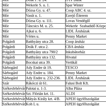
Mór
Wekerle S. u. 1.
Spar Winter
Mór
Dózsa Gy. u. 47.
Coop ABC 4. sz.
Mór
Vasút u. 1.
Ezerjó Étterem
Mór
Dózsa Gy. u. 111.
Lovas Vendéglő
Mór
Táncsics M. u. 25.
Wekerle Szabadidő Közpo
Mór
Ajkai u. 6.
LIDL Áruházak
Mór
Vértes u.
Penny Market
Polgárdi
Batthyány utca 28.
Coop áruház
Polgárdi
Deák F. utca 2.
CBA áruház
Polgárdi
Batthyány utca 790/2
Inkubátorház
Polgárdi
Batthyány utca 132.
Hivatal
Polgárdi
Bocskai utca 39.
Vertikál
Sárbogárd
Ady Endre út 19.
TESCO
Sárbogárd
Ady Endre u. 184.
Penny Market
Sárbogárd
Ady Endre u. 232-236.
LIDL Áruházak
Szár
Rákóczi út 61.
Falusi Bolt Kft.
Székesfehérvár
Palotai u. 1-3.
Alba Pláza
Székesfehérvár
Szt. Flórián krt. 11.
ALDI
Székesfehérvár
Mátyás Király krt. 4/B.
APEH ügyfélszolgálat
Székesfehérvár
Koh L u.
APEH ügyfélszolgálat