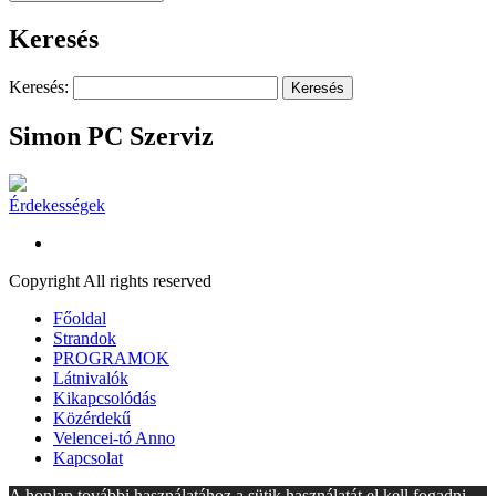
Keresés
Keresés:
Simon PC Szerviz
Érdekességek
Copyright All rights reserved
Főoldal
Strandok
PROGRAMOK
Látnivalók
Kikapcsolódás
Közérdekű
Velencei-tó Anno
Kapcsolat
A honlap további használatához a sütik használatát el kell fogadni.