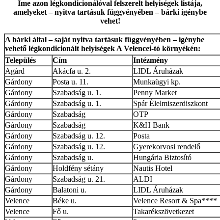
Íme azon légkondicionálóval felszerelt helyiségek listája,
amelyeket – nyitva tartásuk függvényében – bárki igénybe
vehet!
A bárki által – saját nyitva tartásuk függvényében – igénybe
vehető légkondicionált helyiségek A Velencei-tó környékén:
Település
Cím
Intézmény
Agárd
Akácfa u. 2.
LIDL Áruházak
Gárdony
Posta u. 11.
Munkaügyi kp.
Gárdony
Szabadság u. 1.
Penny Market
Gárdony
Szabadság u. 1.
Spár Élelmiszerdiszkont
Gárdony
Szabadság
OTP
Gárdony
Szabadság
K&H Bank
Gárdony
Szabadság u. 12.
Posta
Gárdony
Szabadság u. 12.
Gyerekorvosi rendelő
Gárdony
Szabadság u.
Hungária Biztosító
Gárdony
Holdfény sétány
Nautis Hotel
Gárdony
Szabadság u. 21.
ALDI
Gárdony
Balatoni u.
LIDL Áruházak
Velence
Béke u.
Velence Resort & Spa****
Velence
Fő u.
Takarékszövetkezet