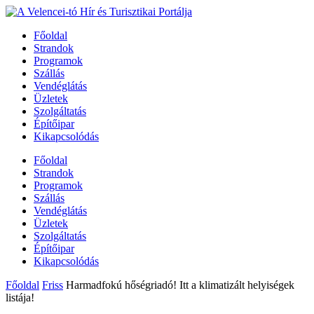
Főoldal
Strandok
Programok
Szállás
Vendéglátás
Üzletek
Szolgáltatás
Építőipar
Kikapcsolódás
Főoldal
Strandok
Programok
Szállás
Vendéglátás
Üzletek
Szolgáltatás
Építőipar
Kikapcsolódás
Főoldal
Friss
Harmadfokú hőségriadó! Itt a klimatizált helyiségek
listája!