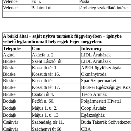
Velence
Fő u.
Posta
Velence
Balatoni út
járóbeteg szakellátó intézet
A bárki által – saját nyitva tartásuk függvényében – igénybe
vehető légkondicionált helyiségek Fejér megyében:
Település
Cím
Intézmény
Agárd
Akácfa u. 2.
LIDL Áruházak
Bicske
Szent László út
LIDL Áruházak
Bicske
Kossuth tér 1.
APEH ügyfélszolgálat
Bicske
Kossuth tér 16.
Okmányiroda
Bicske
Kossuth tér
Spar Szupermarket
Bicske
Kossuth tér 17.
Bicskei Egészségügyi Köz
Bicske
Csabdi út 4.
Tesco Áruház
Bodajk
Petőfi u. 60.
Polgármesteri Hivatal
Bodajk
Május 1. u. 2.
Coop Áruház
Bodajk
Május 1. u. 13.
Egészségház
Csákvár
Szabadság tér 11.
Buda Takarék Szövetkezeti 
Csákvár
Széchenyi út 68.
CBA