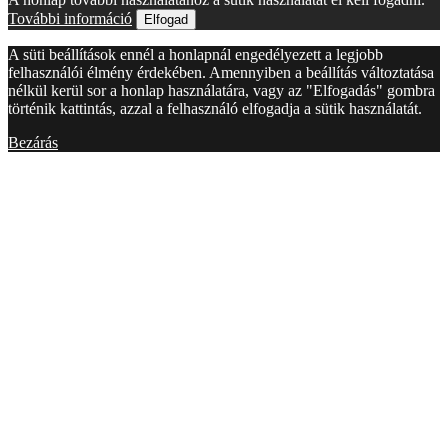
További információ
Elfogad
A süti beállítások ennél a honlapnál engedélyezett a legjobb
felhasználói élmény érdekében. Amennyiben a beállítás változtatása
nélkül kerül sor a honlap használatára, vagy az "Elfogadás" gombra
történik kattintás, azzal a felhasználó elfogadja a sütik használatát.
Bezárás