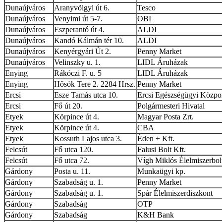
Dunaújváros
Aranyvölgyi út 6.
Tesco
Dunaújváros
Venyimi út 5-7.
OBI
Dunaújváros
Eszperantó út 4.
ALDI
Dunaújváros
Kandó Kálmán tér 10.
ALDI
Dunaújváros
Kenyérgyári Út 2.
Penny Market
Dunaújváros
Velinszky u. 1.
LIDL Áruházak
Enying
Rákóczi F. u. 5
LIDL Áruházak
Enying
Hősök Tere 2. 2284 Hrsz.
Penny Market
Ercsi
Esze Tamás utca 10.
Ercsi Egészségügyi Közpo
Ercsi
Fő út 20.
Polgármesteri Hivatal
Etyek
Körpince út 4.
Magyar Posta Zrt.
Etyek
Körpince út 4.
CBA
Etyek
Kossuth Lajos utca 3.
Éden + Kft.
Felcsút
Fő utca 120.
Falusi Bolt Kft.
Felcsút
Fő utca 72.
Vígh Miklós Élelmiszerbol
Gárdony
Posta u. 11.
Munkaügyi kp.
Gárdony
Szabadság u. 1.
Penny Market
Gárdony
Szabadság u. 1.
Spár Élelmiszerdiszkont
Gárdony
Szabadság
OTP
Gárdony
Szabadság
K&H Bank