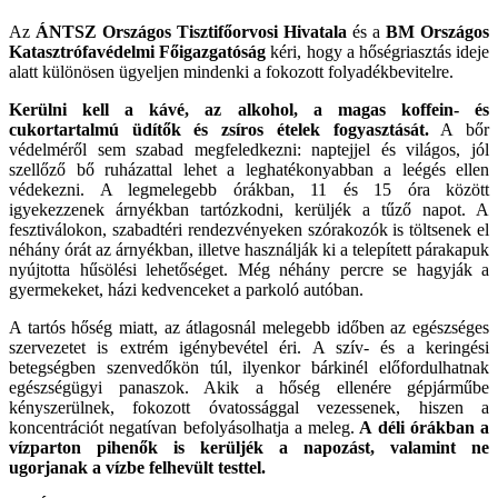
Az
ÁNTSZ Országos Tisztifőorvosi Hivatala
és a
BM Országos
Katasztrófavédelmi Főigazgatóság
kéri, hogy a hőségriasztás ideje
alatt különösen ügyeljen mindenki a fokozott folyadékbevitelre.
Kerülni kell a kávé, az alkohol, a magas koffein- és
cukortartalmú üdítők és zsíros ételek fogyasztását.
A bőr
védelméről sem szabad megfeledkezni: naptejjel és világos, jól
szellőző bő ruházattal lehet a leghatékonyabban a leégés ellen
védekezni. A legmelegebb órákban, 11 és 15 óra között
igyekezzenek árnyékban tartózkodni, kerüljék a tűző napot. A
fesztiválokon, szabadtéri rendezvényeken szórakozók is töltsenek el
néhány órát az árnyékban, illetve használják ki a telepített párakapuk
nyújtotta hűsölési lehetőséget. Még néhány percre se hagyják a
gyermekeket, házi kedvenceket a parkoló autóban.
A tartós hőség miatt, az átlagosnál melegebb időben az egészséges
szervezetet is extrém igénybevétel éri. A szív- és a keringési
betegségben szenvedőkön túl, ilyenkor bárkinél előfordulhatnak
egészségügyi panaszok. Akik a hőség ellenére gépjárműbe
kényszerülnek, fokozott óvatossággal vezessenek, hiszen a
koncentrációt negatívan befolyásolhatja a meleg.
A déli órákban a
vízparton pihenők is kerüljék a napozást, valamint ne
ugorjanak a vízbe felhevült testtel.