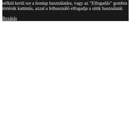
nélkül kerül sor a honlap használatára, vagy az "Elfogadás" gombra
történik kattintás, azzal a felhasználó elfogadja a sütik használatát.
Bezárás