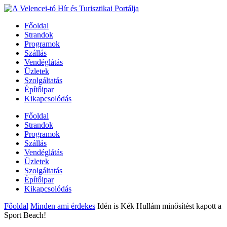
Főoldal
Strandok
Programok
Szállás
Vendéglátás
Üzletek
Szolgáltatás
Építőipar
Kikapcsolódás
Főoldal
Strandok
Programok
Szállás
Vendéglátás
Üzletek
Szolgáltatás
Építőipar
Kikapcsolódás
Főoldal
Minden ami érdekes
Idén is Kék Hullám minősítést kapott a
Sport Beach!