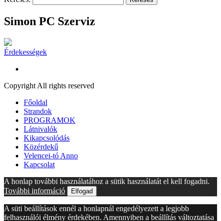
Simon PC Szerviz
Érdekességek
Copyright All rights reserved
Főoldal
Strandok
PROGRAMOK
Látnivalók
Kikapcsolódás
Közérdekű
Velencei-tó Anno
Kapcsolat
A honlap további használatához a sütik használatát el kell fogadni.
További információ
Elfogad
A süti beállítások ennél a honlapnál engedélyezett a legjobb
felhasználói élmény érdekében. Amennyiben a beállítás változtatása