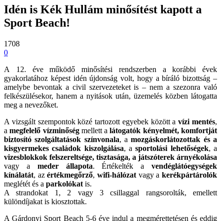
Idén is Kék Hullám minősítést kapott a
Sport Beach!
1708
0
A 12. éve működő minősítési rendszerben a korábbi évek
gyakorlatához képest idén újdonság volt, hogy a bíráló bizottság –
amelybe bevontak a civil szervezeteket is – nem a szezonra való
felkészülésekor, hanem a nyitások után, üzemelés közben látogatta
meg a nevezőket.
A vizsgált szempontok közé tartozott egyebek között a
vízi mentés
,
a
megfelelő vízminőség
mellett a
látogatók kényelmét, komfortját
biztosító szolgáltatások színvonala
, a
mozgáskorlátozottak és a
kisgyermekes családok kiszolgálása
, a
sportolási lehetőségek
, a
vizesblokkok felszereltsége, tisztasága, a játszóterek árnyékolása
vagy a
meder állapota
. Értékelték a
vendéglátóegységek
kínálatát
, az
értékmegőrző
,
wifi-hálózat
vagy a
kerékpártárolók
meglétét és a
parkolókat
is.
A strandokat 1, 2 vagy 3 csillaggal rangsorolták, emellett
különdíjakat is kiosztottak.
A Gárdonyi Sport Beach 5-6 éve indul a megmérettetésen és eddig