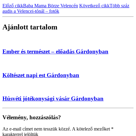
Előző cikk
Baba Mama Börze Velencén
Következő cikk
Több száz
audis a Velencei-tónál – fotók
Ajánlott tartalom
Ember és természet – előadás Gárdonyban
Költészet napi est Gárdonyban
Húsvéti jótékonysági vásár Gárdonyban
Vélemény, hozzászólás?
Az e-mail címet nem tesszük közzé.
A kötelező mezőket
*
karakterrel jelöltük