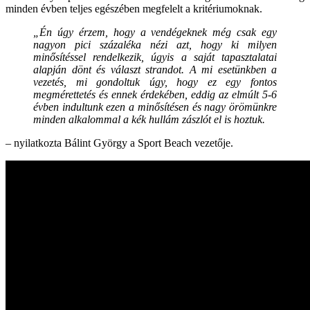
minden évben teljes egészében megfelelt a kritériumoknak.
„Én úgy érzem, hogy a vendégeknek még csak egy
nagyon pici százaléka nézi azt, hogy ki milyen
minősítéssel rendelkezik, úgyis a saját tapasztalatai
alapján dönt és választ strandot. A mi esetünkben a
vezetés, mi gondoltuk úgy, hogy ez egy fontos
megmérettetés és ennek érdekében, eddig az elmúlt 5-6
évben indultunk ezen a minősítésen és nagy örömünkre
minden alkalommal a kék hullám zászlót el is hoztuk.
– nyilatkozta Bálint György a Sport Beach vezetője.