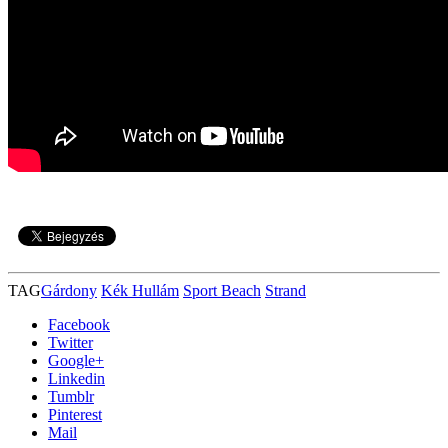
TAG
Gárdony
Kék Hullám
Sport Beach
Strand
Facebook
Twitter
Google+
Linkedin
Tumblr
Pinterest
Mail