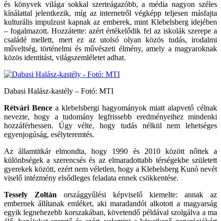
és könyvek világa sokkal szerteágazóbb, a média nagyon széles
kínálattal jelentkezik, míg az internetről végképp teljesen másfajta
kulturális impulzust kapnak az emberek, mint Klebelsberg idejében
– fogalmazott. Hozzátette: azért értékelődik fel az iskolák szerepe a
családé mellett, mert ez az utolsó olyan közös tudás, irodalmi
műveltség, történelmi és művészeti élmény, amely a magyaroknak
közös identitást, világszemléletet adhat.
Dabasi Halász-kastély – Fotó: MTI
Rétvári Bence
a klebelsbergi hagyományok miatt alapvető célnak
nevezte, hogy a tudomány legfrissebb eredményeihez mindenki
hozzáférhessen. Úgy vélte, hogy tudás nélkül nem lehetséges
egyenjogúság, esélyteremtés.
Az államtitkár elmondta, hogy 1990 és 2010 között nőttek a
különbségek a szerencsés és az elmaradottabb térségekbe született
gyerekek között, ezért nem véletlen, hogy a Klebelsberg Kunó nevét
viselő intézmény elsődleges feladata ennek csökkentése.
Tessely Zoltán
országgyűlési képviselő kiemelte: annak az
embernek állítanak emléket, aki maradandót alkotott a magyarság
egyik legnehezebb korszakában, követendő példával szolgálva a ma