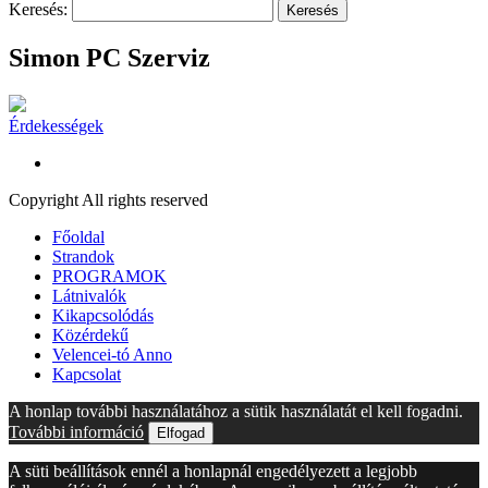
Keresés:
Simon PC Szerviz
Érdekességek
Copyright All rights reserved
Főoldal
Strandok
PROGRAMOK
Látnivalók
Kikapcsolódás
Közérdekű
Velencei-tó Anno
Kapcsolat
A honlap további használatához a sütik használatát el kell fogadni.
További információ
Elfogad
A süti beállítások ennél a honlapnál engedélyezett a legjobb