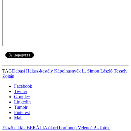
TAG
Dabasi Halász-kastély
Kápolnásnyék
L. Simon László
Tessely
Zoltán
Facebook
Twitter
Google+
Linkedin
Tumblr
Pinterest
Mail
Előző cikk
LIBERÁLIA ókori borünnep Velencén! - fotók