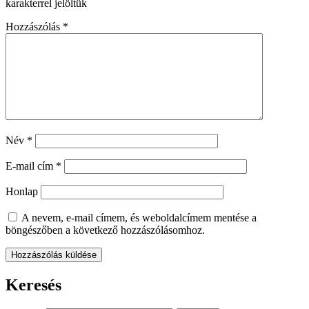
karakterrel jelöltük
Hozzászólás
*
Név
*
E-mail cím
*
Honlap
A nevem, e-mail címem, és weboldalcímem mentése a
böngészőben a következő hozzászólásomhoz.
Keresés