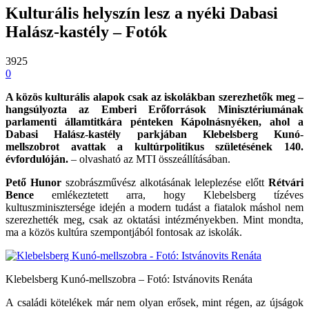
Kulturális helyszín lesz a nyéki Dabasi
Halász-kastély – Fotók
3925
0
A közös kulturális alapok csak az iskolákban szerezhetők meg –
hangsúlyozta az Emberi Erőforrások Minisztériumának
parlamenti államtitkára pénteken Kápolnásnyéken, ahol a
Dabasi Halász-kastély parkjában Klebelsberg Kunó-
mellszobrot avattak a kultúrpolitikus születésének 140.
évfordulóján.
– olvasható az MTI összeállításában.
Pető Hunor
szobrászművész alkotásának leleplezése előtt
Rétvári
Bence
emlékeztetett arra, hogy Klebelsberg tízéves
kultuszminisztersége idején a modern tudást a fiatalok máshol nem
szerezhették meg, csak az oktatási intézményekben. Mint mondta,
ma a közös kultúra szempontjából fontosak az iskolák.
Klebelsberg Kunó-mellszobra – Fotó: Istvánovits Renáta
A családi kötelékek már nem olyan erősek, mint régen, az újságok