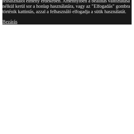
felhasználói élmény érdekében. Amennyiben a beállítás változtatása
nélkül kerül sor a honlap használatára, vagy az "Elfogadás" gombra
történik kattintás, azzal a felhasználó elfogadja a sütik használatát.
Bezárás