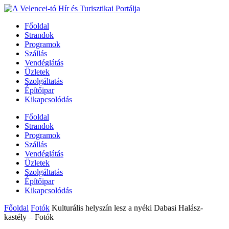
Főoldal
Strandok
Programok
Szállás
Vendéglátás
Üzletek
Szolgáltatás
Építőipar
Kikapcsolódás
Főoldal
Strandok
Programok
Szállás
Vendéglátás
Üzletek
Szolgáltatás
Építőipar
Kikapcsolódás
Főoldal
Fotók
Kulturális helyszín lesz a nyéki Dabasi Halász-
kastély – Fotók