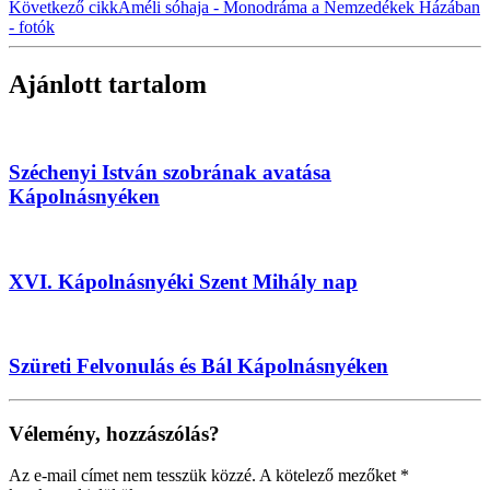
Következő cikk
Améli sóhaja - Monodráma a Nemzedékek Házában
- fotók
Ajánlott tartalom
Széchenyi István szobrának avatása
Kápolnásnyéken
XVI. Kápolnásnyéki Szent Mihály nap
Szüreti Felvonulás és Bál Kápolnásnyéken
Vélemény, hozzászólás?
Az e-mail címet nem tesszük közzé.
A kötelező mezőket
*