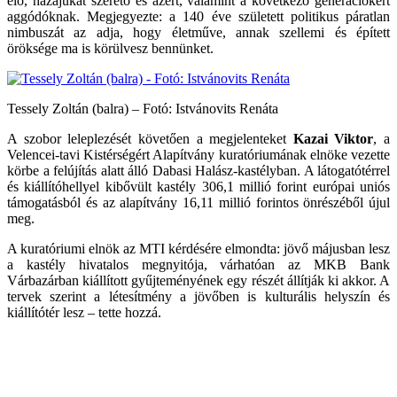
élő, hazájukat szerető és azért, valamint a következő generációkért
aggódóknak. Megjegyezte: a 140 éve született politikus páratlan
nimbuszát az adja, hogy életműve, annak szellemi és épített
öröksége ma is körülvesz bennünket.
Tessely Zoltán (balra) – Fotó: Istvánovits Renáta
A szobor leleplezését követően a megjelenteket
Kazai Viktor
, a
Velencei-tavi Kistérségért Alapítvány kuratóriumának elnöke vezette
körbe a felújítás alatt álló Dabasi Halász-kastélyban. A látogatótérrel
és kiállítóhellyel kibővült kastély 306,1 millió forint európai uniós
támogatásból és az alapítvány 16,11 millió forintos önrészéből újul
meg.
A kuratóriumi elnök az MTI kérdésére elmondta: jövő májusban lesz
a kastély hivatalos megnyitója, várhatóan az MKB Bank
Várbazárban kiállított gyűjteményének egy részét állítják ki akkor. A
tervek szerint a létesítmény a jövőben is kulturális helyszín és
kiállítótér lesz – tette hozzá.