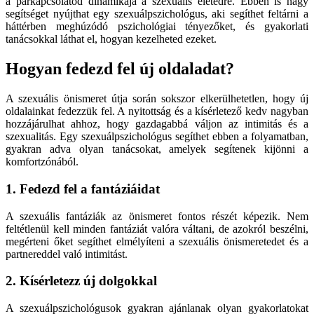
a párkapcsolatod dinamikája a szexuális életedre. Ebben is nagy
segítséget nyújthat egy szexuálpszichológus, aki segíthet feltárni a
háttérben meghúzódó pszichológiai tényezőket, és gyakorlati
tanácsokkal láthat el, hogyan kezelheted ezeket.
Hogyan fedezd fel új oldaladat?
A szexuális önismeret útja során sokszor elkerülhetetlen, hogy új
oldalainkat fedezzük fel. A nyitottság és a kísérletező kedv nagyban
hozzájárulhat ahhoz, hogy gazdagabbá váljon az intimitás és a
szexualitás. Egy szexuálpszichológus segíthet ebben a folyamatban,
gyakran adva olyan tanácsokat, amelyek segítenek kijönni a
komfortzónából.
1. Fedezd fel a fantáziáidat
A szexuális fantáziák az önismeret fontos részét képezik. Nem
feltétlenül kell minden fantáziát valóra váltani, de azokról beszélni,
megérteni őket segíthet elmélyíteni a szexuális önismeretedet és a
partnereddel való intimitást.
2. Kísérletezz új dolgokkal
A szexuálpszichológusok gyakran ajánlanak olyan gyakorlatokat