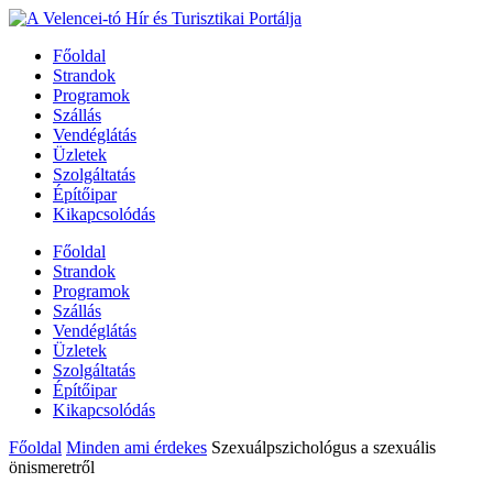
Főoldal
Strandok
Programok
Szállás
Vendéglátás
Üzletek
Szolgáltatás
Építőipar
Kikapcsolódás
Főoldal
Strandok
Programok
Szállás
Vendéglátás
Üzletek
Szolgáltatás
Építőipar
Kikapcsolódás
Főoldal
Minden ami érdekes
Szexuálpszichológus a szexuális
önismeretről