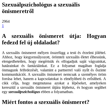
Szexuálpszichológus a szexuális
önismeretről
2964
1
A szexuális önismeret útja: Hogyan
fedezd fel új oldaladat?
A szexuális önismeret mélyen összefügg a testi és érzelmi jóléttel.
Ahhoz, hogy kiegyensúlyozott, örömteli szexuális életet élhessünk,
elengedhetetlen, hogy megértsük és elfogadjuk saját vágyainkat,
határainkat és fantáziáinkat. Ez a folyamat magában foglalja
önmagunk felfedezését, valamint a partnerrel való nyílt és őszinte
kommunikációt. A szexuális önismeret nemcsak a személyes öröm
forrása lehet, hanem a kapcsolatokat is elmélyítheti és erősítheti. A
cikk célja, hogy megmutassa azokat a lépéseket, amelyeken
keresztül a szexuális önismeret útjára léphetsz, és hogyan segíthet
egy
szexuálpszichológus
ebben a folyamatban.
Miért fontos a szexuális önismeret?