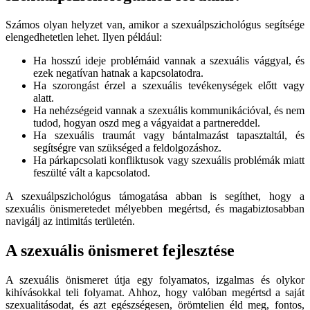
Számos olyan helyzet van, amikor a szexuálpszichológus segítsége
elengedhetetlen lehet. Ilyen például:
Ha hosszú ideje problémáid vannak a szexuális vággyal, és
ezek negatívan hatnak a kapcsolatodra.
Ha szorongást érzel a szexuális tevékenységek előtt vagy
alatt.
Ha nehézségeid vannak a szexuális kommunikációval, és nem
tudod, hogyan oszd meg a vágyaidat a partnereddel.
Ha szexuális traumát vagy bántalmazást tapasztaltál, és
segítségre van szükséged a feldolgozáshoz.
Ha párkapcsolati konfliktusok vagy szexuális problémák miatt
feszülté vált a kapcsolatod.
A szexuálpszichológus támogatása abban is segíthet, hogy a
szexuális önismeretedet mélyebben megértsd, és magabiztosabban
navigálj az intimitás területén.
A szexuális önismeret fejlesztése
A szexuális önismeret útja egy folyamatos, izgalmas és olykor
kihívásokkal teli folyamat. Ahhoz, hogy valóban megértsd a saját
szexualitásodat, és azt egészségesen, örömtelien éld meg, fontos,