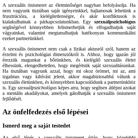
A szexuális önismeret az életminőséget nagyban befolyásolja. Ha
nem vagyunk tisztában saját igényeinkkel, hajlamosak lehetünk a
frusztrációra, a kielégítetlenségre, és akár konfliktusok is
kialakulhatnak a párkapcsolatunkban. Egy
szexuálpszichológus
segítségével könnyebben felismerhetjük és elfogadhatjuk saját
vágyainkat, valamint megtanulhatjuk hatékonyan kommunikálni
ezeket partnerünkkel.
A szexuális önismeret nem csak a fizikai aktusról szól, hanem az
érzelmi és pszichológiai dimenziókról is. Ahhoz, hogy igazán jól
érezzük magunkat a bőrünkben, és kielégítő szexuális életet
élhessünk, elengedhetetlen, hogy megértsük saját szexualitásunkat.
Ha tisztában vagyunk azzal, hogy mi okoz örömet, mi az, ami
izgalmas vagy kihívást jelent, akkor magabiztosabbá válunk a
szexuális életünkben, és könnyebben kapcsolódunk a partnerünkhöz
is. Egy
szexuálpszichológus
képes arra, hogy segítsen átlépni azokat
a mentális akadályokat, amelyek gátolhatják a szexuális önismeret
fejlődését.
Az önfelfedezés első lépései
Ismerd meg a saját testedet
Az első lépés a szexuális önismeret útján, hogy közelebbi