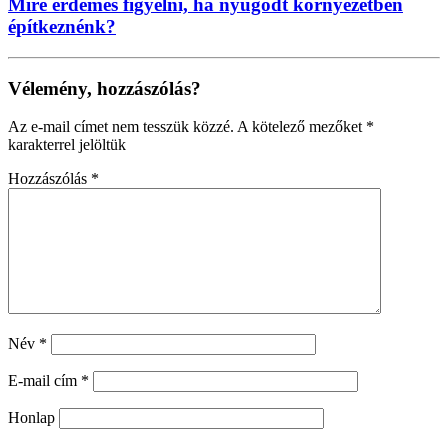
Mire érdemes figyelni, ha nyugodt környezetben
építkeznénk?
Vélemény, hozzászólás?
Az e-mail címet nem tesszük közzé.
A kötelező mezőket
*
karakterrel jelöltük
Hozzászólás
*
Név
*
E-mail cím
*
Honlap