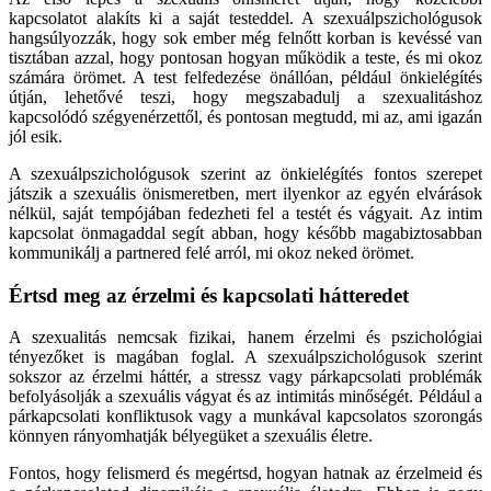
kapcsolatot alakíts ki a saját testeddel. A szexuálpszichológusok
hangsúlyozzák, hogy sok ember még felnőtt korban is kevéssé van
tisztában azzal, hogy pontosan hogyan működik a teste, és mi okoz
számára örömet. A test felfedezése önállóan, például önkielégítés
útján, lehetővé teszi, hogy megszabadulj a szexualitáshoz
kapcsolódó szégyenérzettől, és pontosan megtudd, mi az, ami igazán
jól esik.
A szexuálpszichológusok szerint az önkielégítés fontos szerepet
játszik a szexuális önismeretben, mert ilyenkor az egyén elvárások
nélkül, saját tempójában fedezheti fel a testét és vágyait. Az intim
kapcsolat önmagaddal segít abban, hogy később magabiztosabban
kommunikálj a partnered felé arról, mi okoz neked örömet.
Értsd meg az érzelmi és kapcsolati hátteredet
A szexualitás nemcsak fizikai, hanem érzelmi és pszichológiai
tényezőket is magában foglal. A szexuálpszichológusok szerint
sokszor az érzelmi háttér, a stressz vagy párkapcsolati problémák
befolyásolják a szexuális vágyat és az intimitás minőségét. Például a
párkapcsolati konfliktusok vagy a munkával kapcsolatos szorongás
könnyen rányomhatják bélyegüket a szexuális életre.
Fontos, hogy felismerd és megértsd, hogyan hatnak az érzelmeid és