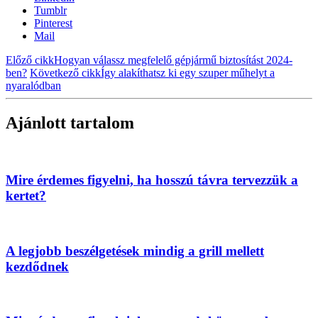
Tumblr
Pinterest
Mail
Előző cikk
Hogyan válassz megfelelő gépjármű biztosítást 2024-
ben?
Következő cikk
Így alakíthatsz ki egy szuper műhelyt a
nyaralódban
Ajánlott tartalom
Mire érdemes figyelni, ha hosszú távra tervezzük a
kertet?
A legjobb beszélgetések mindig a grill mellett
kezdődnek