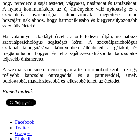
hogy felfedezd a saját testedet, vágyakat, határaidat és fantáziáidat.
A nyitott kommunikáció, az új élményekre való nyitottság és a
szexualitás pszichológiai dimenzióinak megértése mind
hozzájárulnak ahhoz, hogy harmonikusabb és kiegyensúlyozottabb
szexuális életet élj.
Ha valamilyen akadályt érzel az önfelfedezés útján, ne habozz
szexuálpszichológus segítségét kérni. A szexuálpszichológus
szakmai támogatásával könnyebben átlépheted a gátakat, és
megtanulhatod, hogyan érd el a saját szexualitásoddal kapcsolatos
teljesebb önismeretet.
A szexuális önismeret nem csupán a testi örömökről szól – ez egy
mélyebb kapcsolat önmagaddal és a partnereddel, amely
boldogabbá, magabiztosabbá és teljesebbé teheti az életedet.
Fizetett hirdetés
Facebook
Twitter
Google+
Linkedin