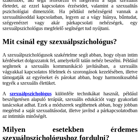
szakember, aki segít felfedezni és megérteni a saját szexuális
életedet, az ezzel kapcsolatos érzéseidet, valamint a szexualitás
pszichológiai dimenzióit. Ha például nehézségeid vannak a
szexualitásoddal kapcsolatban, legyen az a vágy hiánya, bűntudat,
szégyenérzet vagy akár párkapcsolati nehézségek, egy
szexuálpszichológus megfelelő segítséget tud nyújtani.
Mit csinál egy szexuálpszichológus?
A szexuálpszichológusok szakértelme segít abban, hogy olyan intim
kérdéseket dolgozzatok fel, amelyekről talán nehéz beszélni. Például
segítenek a szexuális kommunikáció javításában, a szexuális
vágyakkal kapcsolatos félelmek és szorongások kezelésében, illetve
támogatják az egyéneket és párokat abban, hogy harmonikusabbá
tegyék a szexuális életüket.
A
szexuálpszichológus
különféle technikákat használ, például
beszélgetésen alapuló terápiát, szexuális edukációt vagy gyakorlati
tanácsokat adhat. Ezek a módszerek segíthetnek abban, hogy jobban
megértsd a saját szexualitásodat, illetve javítsd a párkapcsolatodban
az intimitás minőségét.
Milyen esetekben érdemes
szexuálpszichológushoz fordulni?