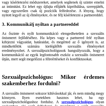
vagy kísérletezési módszereket, amelyek segítenek új szintre emelni
az intimitást. Ez lehet egy újfajta előjáték kipróbálása, szerepjáték,
vagy egyszerűen csak új pozíciók felfedezése. A lényeg, hogy
nyitott legyél az új élményekre, és ne félj kísérletezni a partnereddel.
3. Kommunikálj nyíltan a partnereddel
Az őszinte és nyílt kommunikáció elengedhetetlen a szexuális
önismeret fejlődéséhez. Ha képes vagy a partnered felé nyíltan
kifejezni vágyaidat, határaidat, és megérted az ő igényeit is, az
mindkettőtök számára kielégítőbb szexuális élményeket
eredményezhet. A szexuálpszichológusok hangsúlyozzák, hogy a
kommunikáció az egyik legfontosabb eszköz a szexuális önismeret
útján, mert segít megelőzni a félreértéseket és konfliktusokat.
Szexuálpszichológus: Mikor érdemes
szakemberhez fordulni?
A szexuális önismeret sokszor kihívásokkal jár, és nem mindig megy
könnyen. Ilyen esetekben hasznos lehet, ha egy
szexuálpszichológushoz fordulsz. A
szexuálpszichológus
olyan