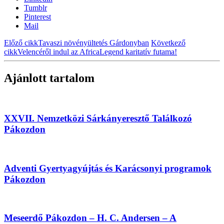
Tumblr
Pinterest
Mail
Előző cikk
Tavaszi növényültetés Gárdonyban
Következő
cikk
Velencéről indul az AfricaLegend karitatív futama!
Ajánlott tartalom
XXVII. Nemzetközi Sárkányeresztő Találkozó
Pákozdon
Adventi Gyertyagyújtás és Karácsonyi programok
Pákozdon
Meseerdő Pákozdon – H. C. Andersen – A