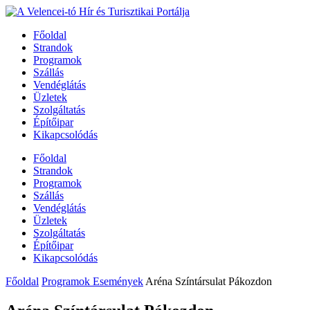
Főoldal
Strandok
Programok
Szállás
Vendéglátás
Üzletek
Szolgáltatás
Építőipar
Kikapcsolódás
Főoldal
Strandok
Programok
Szállás
Vendéglátás
Üzletek
Szolgáltatás
Építőipar
Kikapcsolódás
Főoldal
Programok Események
Aréna Színtársulat Pákozdon