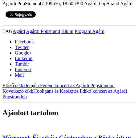
Agárdi PopStrand
47.199656
,
18.605390
Agárdi PopStrand Agárd
TAG
Agárd
Agárdi Popstrand
Bikini
Program Agárd
Facebook
Twitter
Google+
Linkedin
Tumblr
Pinterest
Mail
Előző cikk
Demjén Ferenc koncert az Agárdi Popstrandon
Következő cikk
Hooligans és Keresztes Ildikó koncert az Agárdi
Popstrandon
Ajánlott tartalom
Múzeumok Éjszakája Gárdonyban a Rönkvárban