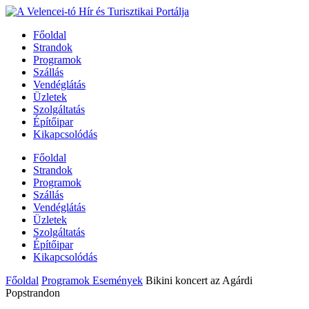
Főoldal
Strandok
Programok
Szállás
Vendéglátás
Üzletek
Szolgáltatás
Építőipar
Kikapcsolódás
Főoldal
Strandok
Programok
Szállás
Vendéglátás
Üzletek
Szolgáltatás
Építőipar
Kikapcsolódás
Főoldal
Programok Események
Bikini koncert az Agárdi
Popstrandon