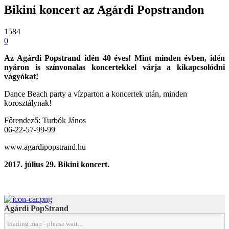
Bikini koncert az Agárdi Popstrandon
1584
0
Az Agárdi Popstrand idén 40 éves! Mint minden évben, idén
nyáron is színvonalas koncertekkel várja a kikapcsolódni
vágyókat!
Dance Beach party a vízparton a koncertek után, minden
korosztálynak!
Főrendező: Turbók János
06-22-57-99-99
www.agardipopstrand.hu
2017. július 29. Bikini koncert.
Agárdi PopStrand
loading map - please wait...