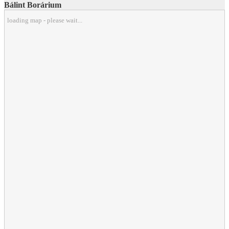
Bálint Borárium
loading map - please wait...