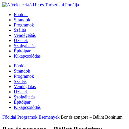
Főoldal
Strandok
Programok
Szállás
Vendéglátás
Üzletek
Szolgáltatás
Építőipar
Kikapcsolódás
Főoldal
Strandok
Programok
Szállás
Vendéglátás
Üzletek
Szolgáltatás
Építőipar
Kikapcsolódás
Főoldal
Programok Események
Bor és zongora – Bálint Borárium