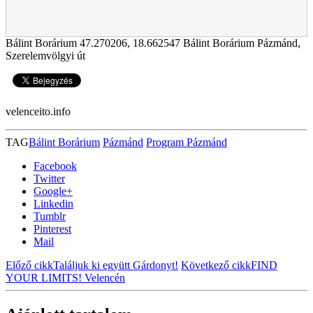
Bálint Borárium
47.270206
,
18.662547
Bálint Borárium Pázmánd,
Szerelemvölgyi út
velenceito.info
TAG
Bálint Borárium
Pázmánd
Program Pázmánd
Facebook
Twitter
Google+
Linkedin
Tumblr
Pinterest
Mail
Előző cikk
Találjuk ki együtt Gárdonyt!
Következő cikk
FIND
YOUR LIMITS! Velencén