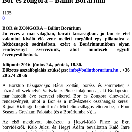
Bor és zongora – Bálint Borárium
1195
0
BOR és ZONGORA – Bálint Borárium
Jó érzés a mai világban, baráti társaságban, jó bor és étel
valamint kiváló élő zene mellett megállni egy pillanatra a
hétköznapok sodrásában, ezért a Boráriumunkban olyan
rendezvényt szervezünk, ahol mindezek együtt
érvényesülhetnek.
Időpont: 2016. június 24., péntek, 18.30.
Előzetes asztalfoglalás szükséges:
info@balintborarium.hu
, +36
20 274 20 66
A Borklub házigazdája: Bácsi Zoltán, borász és sommelier, a
pázmándi székhelyű Variszkusz Pince tulajdonosa, aki Budapesten
már hatodik éve szervezi sikerrel Bor és Zongora elnevezésű
rendezvényeit, ahol a Bor és a művészetek összhangját keresi.
Rajnai Rizlingje bejutott már Michelin-csillagos étterembe, a Four
Seasons Gresham Palotába (és a Boráriumba :-)) is.
Az első meghívott pincészet: a Hegyi-Kaló Pince az Egri
borvidékről. Kaló Julcsi és Hegyi Ádám bevallottan Kaló Imre