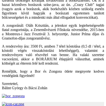
szellemi örökségét kívánják továbbvinni a borkészítéssel. Ők is a
hazai kézműves borászok színe-java, az ún. „Crazy Club” tagjai
(vagyis azok a borászok, akik borkészítés közben szükség esetén
figyelmen kívül hagyják a borászati egyetemen tanított
bölcsességeket és a mindenki más által elfogadott konvenciókat).
A zongoránál: Oláh Krisztián, a jelenkor egyik legtehetségesebb
fiatal zongoristája, a Zeneművészeti Főiskola növendéke, 2015-ben
a Montreux-i Jazz Fesztivál 3. helyezettje, Junior Príma díjas és
Gramofon-díjas zongoraművész.
A rendezvény ára: 3500 Ft, amiben 7 tétel kóstolása (0,5 dl / tétel, a
kóstoló végén visszakóstolási lehetőséggel), valamint a
rendezvényen való részvétel van benne. Ha valaki szeretne
vacsorázni, akkor a BORÁRIUM étlapjáról választhat, aminek
költségét az étterem felé kell rendezni.
Reméljük, hogy a Bor és Zongora ötlete megnyerte kedves
vendégünk figyelmét!
Szeretettel,
Bálint György és Bácsi Zoltán