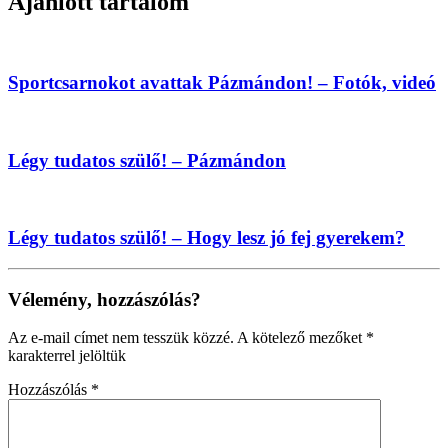
Ajánlott tartalom
Sportcsarnokot avattak Pázmándon! – Fotók, videó
Légy tudatos szülő! – Pázmándon
Légy tudatos szülő! – Hogy lesz jó fej gyerekem?
Vélemény, hozzászólás?
Az e-mail címet nem tesszük közzé.
A kötelező mezőket
*
karakterrel jelöltük
Hozzászólás
*