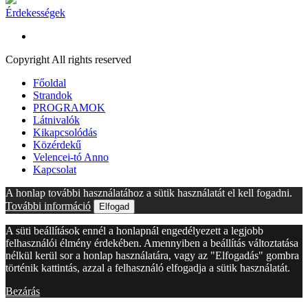
Érdekességek
Copyright All rights reserved
Főoldal
Strandok
PROGRAMOK
Látnivalók
Kikapcsolódás
Közérdekű
Velencei-tó Anno
Kapcsolat
A honlap további használatához a sütik használatát el kell fogadni.
További információ
Elfogad
A süti beállítások ennél a honlapnál engedélyezett a legjobb
felhasználói élmény érdekében. Amennyiben a beállítás változtatása
nélkül kerül sor a honlap használatára, vagy az "Elfogadás" gombra
történik kattintás, azzal a felhasználó elfogadja a sütik használatát.
Bezárás