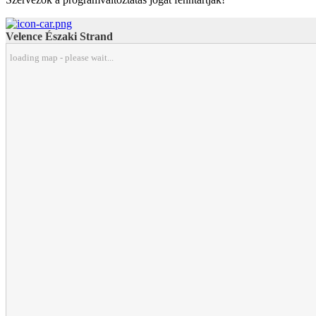
Velence Északi Strand
loading map - please wait...