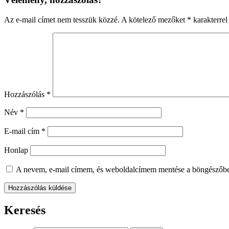
Az e-mail címet nem tesszük közzé.
A kötelező mezőket
*
karakterrel 
Hozzászólás
*
Név
*
E-mail cím
*
Honlap
A nevem, e-mail címem, és weboldalcímem mentése a böngészőb
Keresés