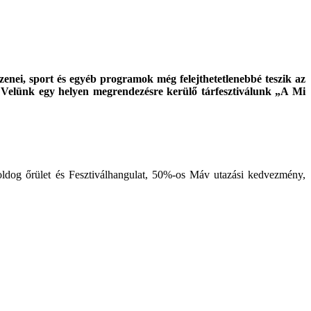
 zenei, sport és egyéb programok még felejthetetlenebbé teszik az
 Velünk egy helyen megrendezésre kerülő tárfesztiválunk „A Mi
dog őrület és Fesztiválhangulat, 50%-os Máv utazási kedvezmény,