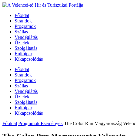
Főoldal
Strandok
Programok
Szállás
Vendéglátás
Üzletek
Szolgáltatás
Építőipar
Kikapcsolódás
Főoldal
Strandok
Programok
Szállás
Vendéglátás
Üzletek
Szolgáltatás
Építőipar
Kikapcsolódás
Főoldal
Programok Események
The Color Run Magyarország Velen