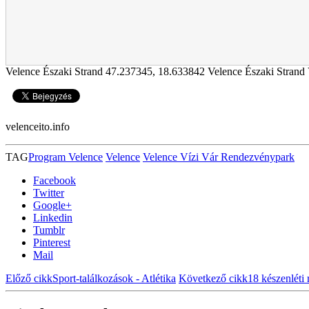
Velence Északi Strand
47.237345
,
18.633842
Velence Északi Strand 
velenceito.info
TAG
Program Velence
Velence
Velence Vízi Vár Rendezvénypark
Facebook
Twitter
Google+
Linkedin
Tumblr
Pinterest
Mail
Előző cikk
Sport-találkozások - Atlétika
Következő cikk
18 készenléti 