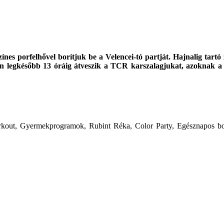
ínes porfelhővel borítjuk be a Velencei-tó partját. Hajnalig tartó
en legkésőbb 13 óráig átveszik a TCR karszalagjukat, azoknak a
rkout, Gyermekprogramok, Rubint Réka, Color Party, Egésznapos bol