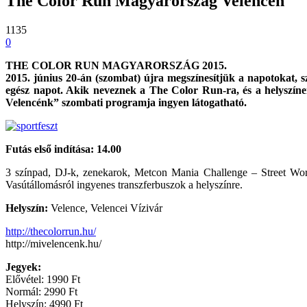
The Color Run Magyarország Velencén
1135
0
THE COLOR RUN MAGYARORSZÁG 2015.
2015. június 20-án (szombat) újra megszínesítjük a napotokat, sz
egész napot. Akik neveznek a The Color Run-ra, és a helyszín
Velencénk” szombati programja ingyen látogatható.
Futás első indítása: 14.00
3 színpad, DJ-k, zenekarok, Metcon Mania Challenge – Street Wo
Vasútállomásról ingyenes transzferbuszok a helyszínre.
Helyszín:
Velence, Velencei Vízivár
http://thecolorrun.hu/
http://mivelencenk.hu/
Jegyek:
Elővétel: 1990 Ft
Normál: 2990 Ft
Helyszín: 4990 Ft