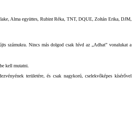
icklake, Alma együttes, Rubint Réka, TNT, DQUE, Zoltán Erika, DJM,
újts számukra. Nincs más dolgod csak hívd az „Adhat” vonalukat a
e kell mutatni.
zvényének területére, és csak nagykorú, cselekvőképes kísérővel