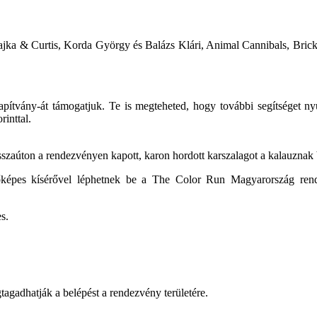
Majka & Curtis, Korda György és Balázs Klári, Animal Cannibals, Br
ítvány-át támogatjuk. Te is megteheted, hogy további segítséget ny
inttal.
szaúton a rendezvényen kapott, karon hordott karszalagot a kalauznak b
őképes kísérővel léphetnek be a The Color Run Magyarország rende
s.
tagadhatják a belépést a rendezvény területére.