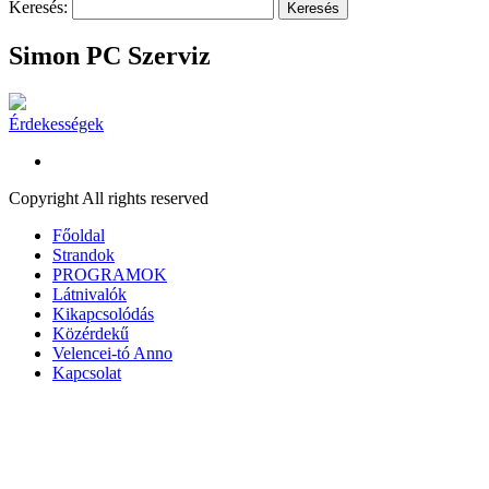
Keresés:
Simon PC Szerviz
Érdekességek
Copyright All rights reserved
Főoldal
Strandok
PROGRAMOK
Látnivalók
Kikapcsolódás
Közérdekű
Velencei-tó Anno
Kapcsolat
A honlap további használatához a sütik használatát el kell fogadni.
To
A süti beállítások ennél a honlapnál engedélyezett a legjobb felhaszn
kattintás, azzal a felhasználó elfogadja a sütik használatát.