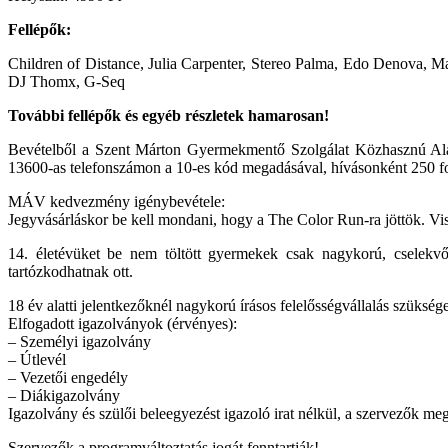
Fellépők:
Children of Distance, Julia Carpenter, Stereo Palma, Edo Denova, 
DJ Thomx, G-Seq
További fellépők és egyéb részletek hamarosan!
Bevételből a Szent Márton Gyermekmentő Szolgálat Közhasznú Alap
13600-as telefonszámon a 10-es kód megadásával, hívásonként 250 for
MÁV kedvezmény igénybevétele:
Jegyvásárláskor be kell mondani, hogy a The Color Run-ra jöttök. Vis
14. életévüket be nem töltött gyermekek csak nagykorú, cselekv
tartózkodhatnak ott.
18 év alatti jelentkezőknél nagykorú írásos felelősségvállalás szüksége
Elfogadott igazolványok (érvényes):
– Személyi igazolvány
– Útlevél
– Vezetői engedély
– Diákigazolvány
Igazolvány és szülői beleegyezést igazoló irat nélkül, a szervezők meg
Szervezők a programváltoztatás jogát fenntartják!