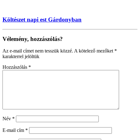
Költészet napi est Gárdonyban
Vélemény, hozzászólás?
Az e-mail címet nem tesszük közzé.
A kötelező mezőket
*
karakterrel jelöltük
Hozzászólás
*
Név
*
E-mail cím
*