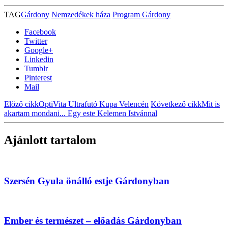
TAG
Gárdony
Nemzedékek háza
Program Gárdony
Facebook
Twitter
Google+
Linkedin
Tumblr
Pinterest
Mail
Előző cikk
OptiVita Ultrafutó Kupa Velencén
Következő cikk
Mit is
akartam mondani... Egy este Kelemen Istvánnal
Ajánlott tartalom
Szersén Gyula önálló estje Gárdonyban
Ember és természet – előadás Gárdonyban