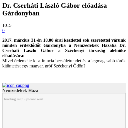
Dr. Cserháti László Gábor előadása
Gárdonyban
1015
0
2017. március 31-én 18.00 órai kezdettel sok szeretettel várunk
minden érdeklődőt Gárdonyba a Nemzedékek Házába Dr.
Cserháti László Gábor a Széchenyi társaság alelnöke
előadására:
Mivel érdemelte ki a francia becsületrendet és a legmagasabb török
kitüntetést egy magyar, gróf Széchenyi Ödön?
Nemzedékek Háza
loading map - please wait...