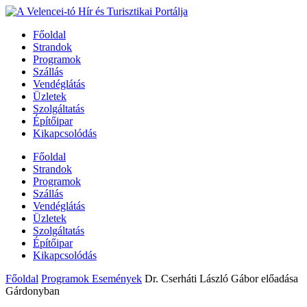
Főoldal
Strandok
Programok
Szállás
Vendéglátás
Üzletek
Szolgáltatás
Építőipar
Kikapcsolódás
Főoldal
Strandok
Programok
Szállás
Vendéglátás
Üzletek
Szolgáltatás
Építőipar
Kikapcsolódás
Főoldal
Programok Események
Dr. Cserháti László Gábor előadása
Gárdonyban