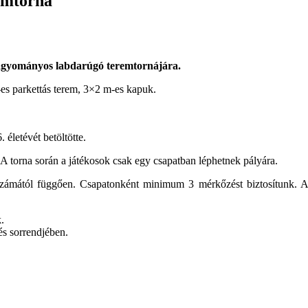
ámtorna
 hagyományos labdarúgó teremtornájára.
es parkettás terem, 3×2 m-es kapuk.
 életévét betöltötte.
 A torna során a játékosok csak egy csapatban léphetnek pályára.
zámától függően. Csapatonként minimum 3 mérkőzést biztosítunk. A
.
és sorrendjében.