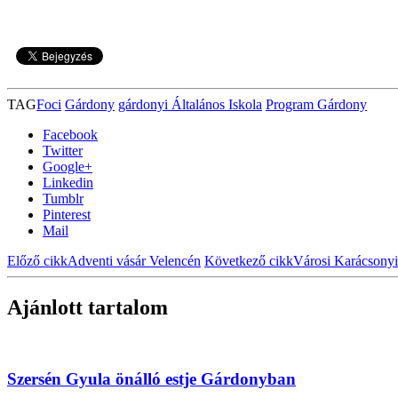
TAG
Foci
Gárdony
gárdonyi Általános Iskola
Program Gárdony
Facebook
Twitter
Google+
Linkedin
Tumblr
Pinterest
Mail
Előző cikk
Adventi vásár Velencén
Következő cikk
Városi Karácsony
Ajánlott tartalom
Szersén Gyula önálló estje Gárdonyban