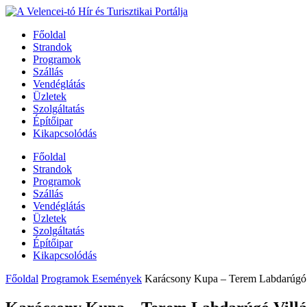
Főoldal
Strandok
Programok
Szállás
Vendéglátás
Üzletek
Szolgáltatás
Építőipar
Kikapcsolódás
Főoldal
Strandok
Programok
Szállás
Vendéglátás
Üzletek
Szolgáltatás
Építőipar
Kikapcsolódás
Főoldal
Programok Események
Karácsony Kupa – Terem Labdarúgó 