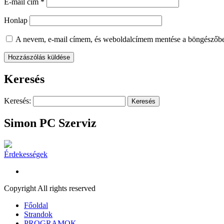
E-mail cím
*
Honlap
A nevem, e-mail címem, és weboldalcímem mentése a böngészőb
Keresés
Keresés:
Simon PC Szerviz
Érdekességek
Copyright All rights reserved
Főoldal
Strandok
PROGRAMOK