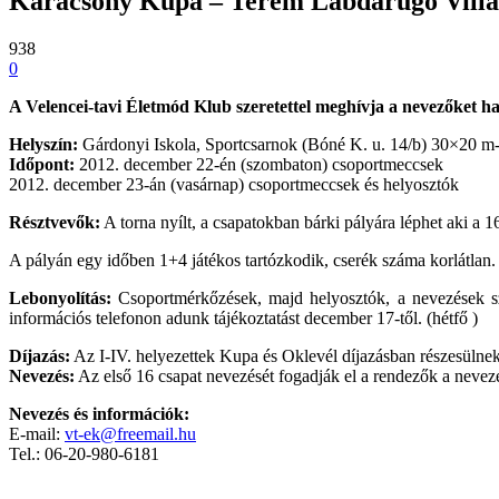
Karácsony Kupa – Terem Labdarúgó Vill
938
0
A Velencei-tavi Életmód Klub szeretettel meghívja a nevezőket
Helyszín:
Gárdonyi Iskola, Sportcsarnok (Bóné K. u. 14/b) 30×20 m-
Időpont:
2012. december 22-én (szombaton) csoportmeccsek
2012. december 23-án (vasárnap) csoportmeccsek és helyosztók
Résztvevők:
A torna nyílt, a csapatokban bárki pályára léphet aki a 16.
A pályán egy időben 1+4 játékos tartózkodik, cserék száma korlátlan.
Lebonyolítás:
Csoportmérkőzések, majd helyosztók, a nevezések s
információs telefonon adunk tájékoztatást december 17-től. (hétfő )
Díjazás:
Az I-IV. helyezettek Kupa és Oklevél díjazásban részesülnek
Nevezés:
Az első 16 csapat nevezését fogadják el a rendezők a nevez
Nevezés és információk:
E-mail:
vt-ek@freemail.hu
Tel.: 06-20-980-6181