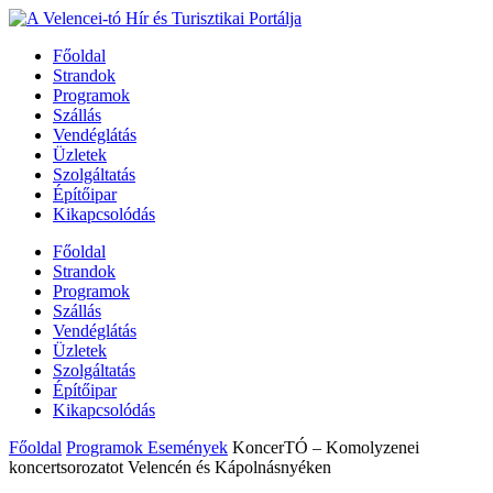
Főoldal
Strandok
Programok
Szállás
Vendéglátás
Üzletek
Szolgáltatás
Építőipar
Kikapcsolódás
Főoldal
Strandok
Programok
Szállás
Vendéglátás
Üzletek
Szolgáltatás
Építőipar
Kikapcsolódás
Főoldal
Programok Események
KoncerTÓ – Komolyzenei
koncertsorozatot Velencén és Kápolnásnyéken