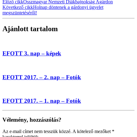
Előző cikk
Összmagyar Nemzeti Diákbajnokság Agárdon
Következő cikk
Holnap döntenek a gárdonyi ügyelet
megszüntetéséről!
Ajánlott tartalom
EFOTT 3. nap – képek
EFOTT 2017. – 2. nap – Fotók
EFOTT 2017. – 1. nap – Fotók
Vélemény, hozzászólás?
Az e-mail címet nem tesszük közzé.
A kötelező mezőket
*
karakterrel jelöltük