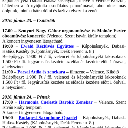
kápolnásnyéki Dabasi-Halász kastélyban, illetve a Velence Korzón,
háttérben a tó nyújtotta csodálatos panorámával, ahol nincs más
dolgunk, mintha hátra dőlni és lazítva élvezni a zenét.
2016. június 23. – Csütörtök
17.00
–
Szotyori Nagy Gábor orgonaművész és Molnár Eszter
oboaművész koncertje
(Velence, Szent István király templom)
A koncert ingyenesen látogatható.
19:00
–
Ewald Rézfúvós Együttes
– Kápolnásnyék, Dabasi-
Halász Kastély (Kápolnásnyék, Deák Ferenc u. 8.)
Belépőjegy: 1.900 Ft / fő, velencei és kápolnásnyéki lakosoknak
1.500 Ft / fő. Jegyárusítás kezdete az előadás kezdete előtt 1 órával,
a helyszínen.
21:00
–
Pacsai Attila és zenekara
– filmzene – Velence, Kikötő
Belépőjegy: 1.900 Ft / fő, velencei és kápolnásnyéki lakosoknak
1.500 Ft / fő. Jegyárusítás kezdete az előadás kezdete előtt 1 órával,
a helyszínen.
2016. június 24. – Péntek
17:00
–
Harmonia Caelestis Barokk Zenekar
– Velence, Szent
István király templom
A koncert ingyenesen látogatható.
19:00
–
Budapest Saxophone Quartet
– Kápolnásnyék, Dabasi-
Halász Kastély (Kápolnásnyék, Deák Ferenc u. 8.)
Belépőjegy: 1.900 Ft / fő, velencei és kápolnásnyéki lakosoknak