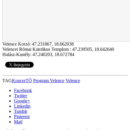
Velence Korzó:
47.231867
,
18.662038
Velencei Római Katolikus Templom :
47.239505
,
18.642640
Halász-Kastély:
47.240203
,
18.672784
TAG
KoncerTÓ
Program Velence
Velence
Facebook
Twitter
Google+
Linkedin
Tumblr
Pinterest
Mail