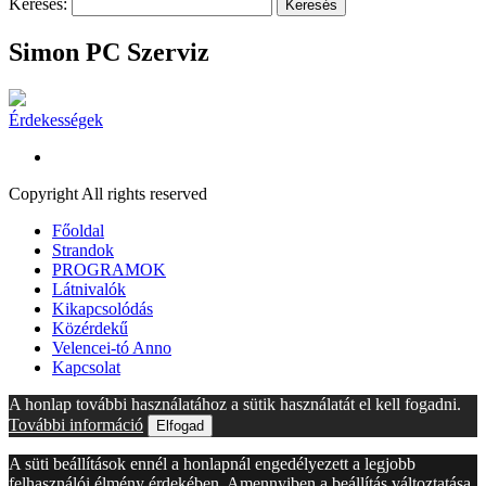
Keresés:
Simon PC Szerviz
Érdekességek
Copyright All rights reserved
Főoldal
Strandok
PROGRAMOK
Látnivalók
Kikapcsolódás
Közérdekű
Velencei-tó Anno
Kapcsolat
A honlap további használatához a sütik használatát el kell fogadni.
További információ
Elfogad
A süti beállítások ennél a honlapnál engedélyezett a legjobb
felhasználói élmény érdekében. Amennyiben a beállítás változtatása