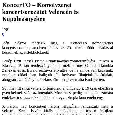
KoncerTÓ – Komolyzenei
koncertsorozatot Velencén és
Kápolnásnyéken
1781
0
Idén először rendezik meg a KoncerTó komolyzenei
koncertsorozatot, amelyen június 23–25. között több előadással
készülnek az érdeklődőknek.
Fellép Érdi Tamás Prima Primissa-díjas zongoraművész, itt lesz a
Klassz a Parton rendezvényeiről is méltán híres Óbudai Danubia
Zenekar, és az Ewald rézfúvós együttes, de ha ahhoz van kedvünk,
zenekari előadásban hallgathatják kedvenc filmjeink betétdalait,
ahogyan azt néhány hete Hans Zimmer prezentálta Budapesten.
Sőt, még itt sincs vége a történetnek, a június 25-i, 19 órás előadás a
gyerekeknek szól, az interaktív Mozart-est pedig mindenki számára
emlékezetes lesz, sokkal több mint egy szimpla koncertélmény.
A három nap koncertjeit három helyszínen rendezzük meg, a
velencei Szent István király templomban, a frissen felújított