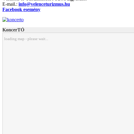
E-mail.:
info@velenceturizmus.hu
Facebook esemény
KoncerTÓ
loading map - please wait...