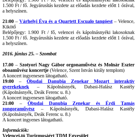
1.500 Ft / fő. Jegyárusítás kezdete az előadás kezdete előtt 1 órával,
a helyszínen.
21:00
–
Várhelyi Éva és a Quartett Escualo tangóest
– Velence,
Kikötő
Belépőjegy: 1.900 Ft / fő, velencei és kápolnásnyéki lakosoknak
1.500 Ft / fő. Jegyárusítás kezdete az előadás kezdete előtt 1 órával,
a helyszínen.
2016. június 25. – Szombat
17.00
–
Szotyori Nagy Gábor orgonaművész és Molnár Eszter
oboaművész koncertje
(Velence, Szent István király templom)
A koncert ingyenesen látogatható.
19:00
–
Óbudai Danubia Zenekar Mozart interaktív
gyerekeknek
– Kápolnásnyék, Dabasi-Halász Kastély
(Kápolnásnyék, Deák Ferenc u. 8.)
A koncert ingyenesen látogatható.
21:00
–
Óbudai Danubia Zenekar és Érdi Tamás
zongoraművész
– Kápolnásnyék, Dabasi-Halász Kastély
(Kápolnásnyék, Deák Ferenc u. 8.)
A koncert ingyenes látogatható.
Információk:
Velencei-tó Turizmusáért TDM Egyesület