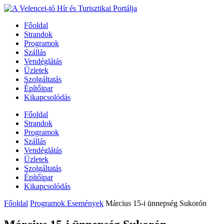
Főoldal
Strandok
Programok
Szállás
Vendéglátás
Üzletek
Szolgáltatás
Építőipar
Kikapcsolódás
Főoldal
Strandok
Programok
Szállás
Vendéglátás
Üzletek
Szolgáltatás
Építőipar
Kikapcsolódás
Főoldal
Programok Események
Március 15-i ünnepség Sukorón