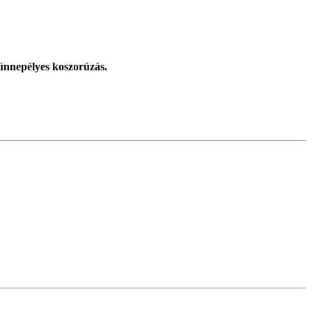
 ünnepélyes koszorúzás.