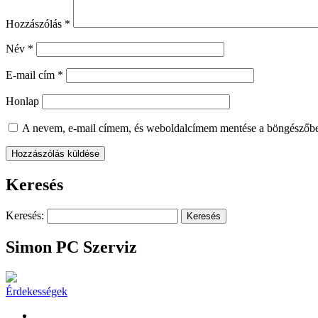
Hozzászólás
*
Név
*
E-mail cím
*
Honlap
A nevem, e-mail címem, és weboldalcímem mentése a böngészőb
Keresés
Keresés:
Simon PC Szerviz
Érdekességek