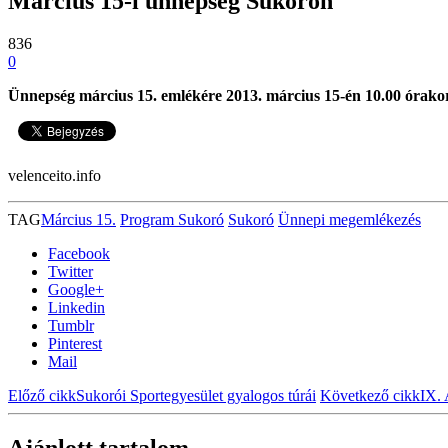
Március 15-i ünnepség Sukorón
836
0
Ünnepség március 15. emlékére 2013. március 15-én 10.00 órakor
velenceito.info
TAG
Március 15.
Program Sukoró
Sukoró
Ünnepi megemlékezés
Facebook
Twitter
Google+
Linkedin
Tumblr
Pinterest
Mail
Előző cikk
Sukorói Sportegyesület gyalogos túrái
Következő cikk
IX. 
Ajánlott tartalom