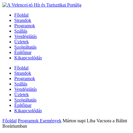
Főoldal
Strandok
Programok
Szállás
Vendéglátás
Üzletek
Szolgáltatás
Építőipar
Kikapcsolódás
Főoldal
Strandok
Programok
Szállás
Vendéglátás
Üzletek
Szolgáltatás
Építőipar
Kikapcsolódás
Főoldal
Programok Események
Márton napi Liba Vacsora a Bálint
Boráriumban