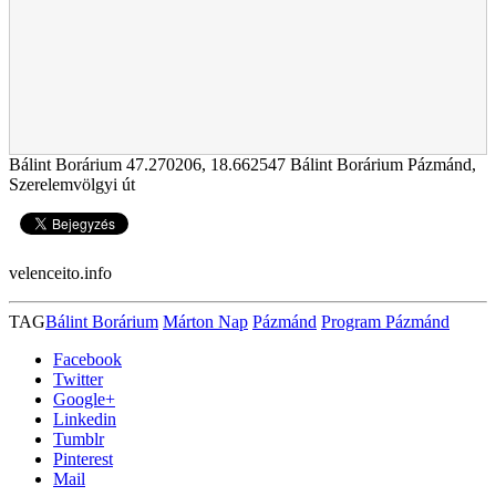
Bálint Borárium
47.270206
,
18.662547
Bálint Borárium Pázmánd,
Szerelemvölgyi út
velenceito.info
TAG
Bálint Borárium
Márton Nap
Pázmánd
Program Pázmánd
Facebook
Twitter
Google+
Linkedin
Tumblr
Pinterest
Mail