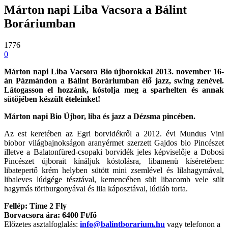
Márton napi Liba Vacsora a Bálint
Boráriumban
1776
0
Márton napi Liba Vacsora Bio újborokkal 2013. november 16-
án Pázmándon a Bálint Boráriumban élő jazz, swing zenével.
Látogasson el hozzánk, kóstolja meg a sparhelten és annak
sütőjében készült ételeinket!
Márton napi Bio Újbor, liba és jazz a Dézsma pincében.
Az est keretében az Egri borvidékről a 2012. évi Mundus Vini
biobor világbajnokságon aranyérmet szerzett Gajdos bio Pincészet
illetve a Balatonfüred-csopaki borvidék jeles képviselője a Dobosi
Pincészet újborait kínáljuk kóstolásra, libamenü kíséretében:
libatepertő krém helyben sütött mini zsemlével és lilahagymával,
libaleves lúdgége tésztával, kemencében sült libacomb vele sült
hagymás törtburgonyával és lila káposztával, lúdláb torta.
Fellép: Time 2 Fly
Borvacsora ára: 6400 Ft/fő
Előzetes asztalfoglalás:
info@balintborarium.hu
vagy telefonon a