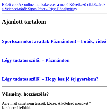
Előző cikk
Az online munkakeresés a menő
Következő cikk
Sztárok
a Velencei-tóról: Sipos Péter - Irigy Hónaljmirigy
Ajánlott tartalom
Sportcsarnokot avattak Pázmándon! – Fotók, videó
Légy tudatos szülő! – Pázmándon
Légy tudatos szülő! – Hogy lesz jó fej gyerekem?
Vélemény, hozzászólás?
Az e-mail címet nem tesszük közzé.
A kötelező mezőket
*
karakterrel jelöltük