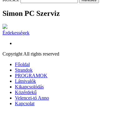
Simon PC Szerviz
Érdekességek
Copyright All rights reserved
Főoldal
Strandok
PROGRAMOK
Látnivalók
Kikapcsolódás
Közérdekű
Velencei-tó Anno
Kapcsolat
A honlap további használatához a sütik használatát el kell fogadni.
További információ
Elfogad
A süti beállítások ennél a honlapnál engedélyezett a legjobb
felhasználói élmény érdekében. Amennyiben a beállítás változtatása