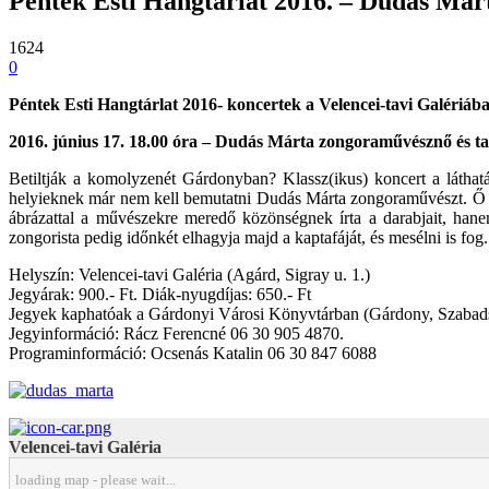
Péntek Esti Hangtárlat 2016. – Dudás Már
1624
0
Péntek Esti Hangtárlat 2016- koncertek a Velencei-tavi Galériá
2016. június 17. 18.00 óra – Dudás Márta zongoraművésznő és ta
Betiltják a komolyzenét Gárdonyban? Klassz(ikus) koncert a látha
helyieknek már nem kell bemutatni Dudás Márta zongoraművészt. Ő 
ábrázattal a művészekre meredő közönségnek írta a darabjait, hane
zongorista pedig időnkét elhagyja majd a kaptafáját, és mesélni is fog.
Helyszín: Velencei-tavi Galéria (Agárd, Sigray u. 1.)
Jegyárak: 900.- Ft. Diák-nyugdíjas: 650.- Ft
Jegyek kaphatóak a Gárdonyi Városi Könyvtárban (Gárdony, Szabadság 
Jegyinformáció: Rácz Ferencné 06 30 905 4870.
Programinformáció: Ocsenás Katalin 06 30 847 6088
Velencei-tavi Galéria
loading map - please wait...