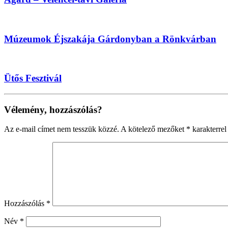
Múzeumok Éjszakája Gárdonyban a Rönkvárban
Ütős Fesztivál
Vélemény, hozzászólás?
Az e-mail címet nem tesszük közzé.
A kötelező mezőket
*
karakterrel 
Hozzászólás
*
Név
*