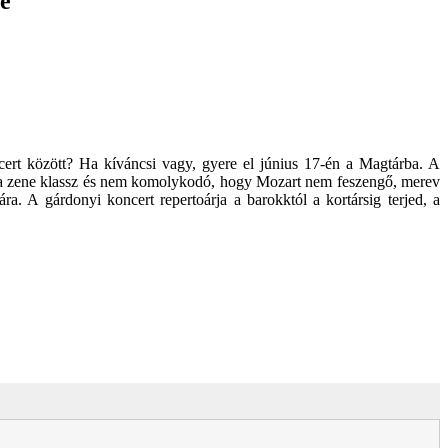
je
ert között? Ha kíváncsi vagy, gyere el június 17-én a Magtárba. A
 a zene klassz és nem komolykodó, hogy Mozart nem feszengő, merev
. A gárdonyi koncert repertoárja a barokktól a kortársig terjed, a