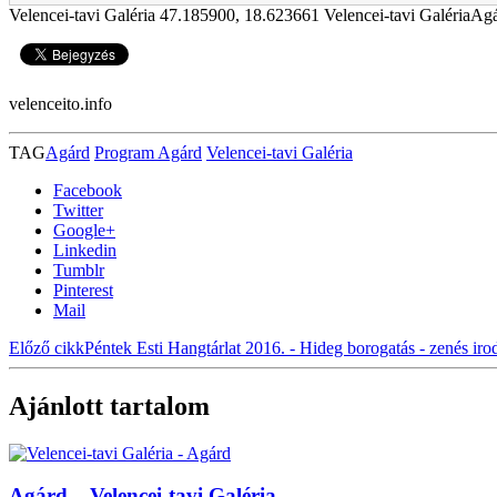
Velencei-tavi Galéria
47.185900
,
18.623661
Velencei-tavi GalériaAgá
velenceito.info
TAG
Agárd
Program Agárd
Velencei-tavi Galéria
Facebook
Twitter
Google+
Linkedin
Tumblr
Pinterest
Mail
Előző cikk
Péntek Esti Hangtárlat 2016. - Hideg borogatás - zenés irod
Ajánlott tartalom
Agárd – Velencei-tavi Galéria