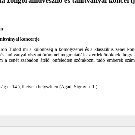
ta zongoraművésznő és tanítványai koncert
ban
nítványai koncertje
táron Tudod mi a különbség a komolyzenei és a klasszikus zenei konc
és tanítványai viszont örömmel megmutatják az érdeklődőknek, hogy
m a zenét szabadon átélő, önfeledten szórakozni tudó emberek számára
u. 14.), illetve a helyszínen (Agád, Sigray u. 1.).