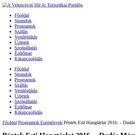
Főoldal
Strandok
Programok
Szállás
Vendéglátás
Üzletek
Szolgáltatás
Építőipar
Kikapcsolódás
Főoldal
Strandok
Programok
Szállás
Vendéglátás
Üzletek
Szolgáltatás
Építőipar
Kikapcsolódás
Főoldal
Programok Események
Péntek Esti Hangtárlat 2016. – Dudá