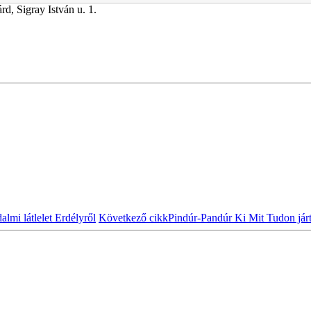
rd, Sigray István u. 1.
almi látlelet Erdélyről
Következő cikk
Pindúr-Pandúr Ki Mit Tudon járt