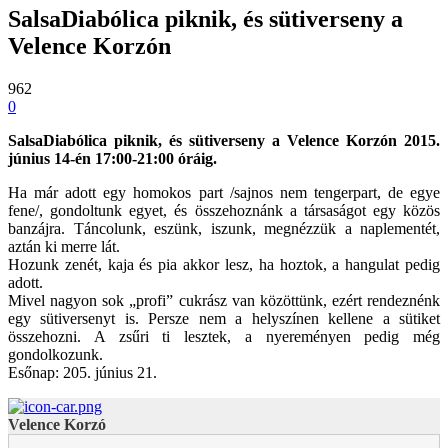
SalsaDiabólica piknik, és sütiverseny a
Velence Korzón
962
0
SalsaDiabólica piknik, és sütiverseny a Velence Korzón 2015.
június 14-én 17:00-21:00 óráig.
Ha már adott egy homokos part /sajnos nem tengerpart, de egye
fene/, gondoltunk egyet, és összehoznánk a társaságot egy közös
banzájra. Táncolunk, eszünk, iszunk, megnézzük a naplementét,
aztán ki merre lát.
Hozunk zenét, kaja és pia akkor lesz, ha hoztok, a hangulat pedig
adott.
Mivel nagyon sok „profi” cukrász van közöttünk, ezért rendeznénk
egy sütiversenyt is. Persze nem a helyszínen kellene a sütiket
összehozni. A zsűri ti lesztek, a nyereményen pedig még
gondolkozunk.
Esőnap: 205. június 21.
Velence Korzó