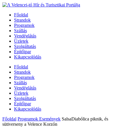
Főoldal
Strandok
Programok
Szállás
Vendéglátás
Üzletek
Szolgáltatás
Építőipar
Kikapcsolódás
Főoldal
Strandok
Programok
Szállás
Vendéglátás
Üzletek
Szolgáltatás
Építőipar
Kikapcsolódás
Főoldal
Programok Események
SalsaDiabólica piknik, és
sütiverseny a Velence Korzón