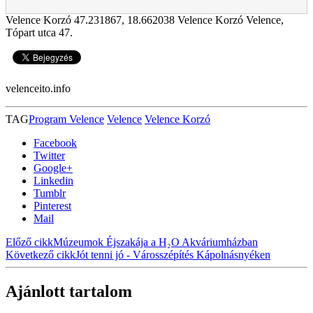
Velence Korzó
47.231867
,
18.662038
Velence Korzó Velence,
Tópart utca 47.
velenceito.info
TAG
Program Velence
Velence
Velence Korzó
Facebook
Twitter
Google+
Linkedin
Tumblr
Pinterest
Mail
Előző cikk
Múzeumok Éjszakája a H₂O Akváriumházban
Következő cikk
Jót tenni jó - Városszépítés Kápolnásnyéken
Ajánlott tartalom