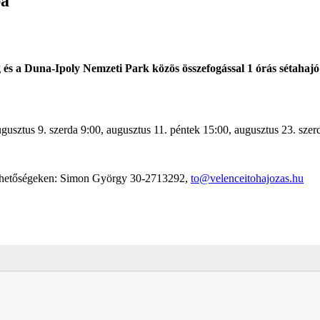
ba
ág és a Duna-Ipoly Nemzeti Park közös összefogással 1 órás sétahaj
gusztus 9. szerda 9:00, augusztus 11. péntek 15:00, augusztus 23. szerd
lérhetőségeken: Simon György 30-2713292,
to@velenceitohajozas.hu