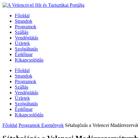
Főoldal
Strandok
Programok
Szállás
Vendéglátás
Üzletek
Szolgáltatás
Építőipar
Kikapcsolódás
Főoldal
Strandok
Programok
Szállás
Vendéglátás
Üzletek
Szolgáltatás
Építőipar
Kikapcsolódás
Főoldal
Programok Események
Sétahajózás a Velencei Madárrezerv