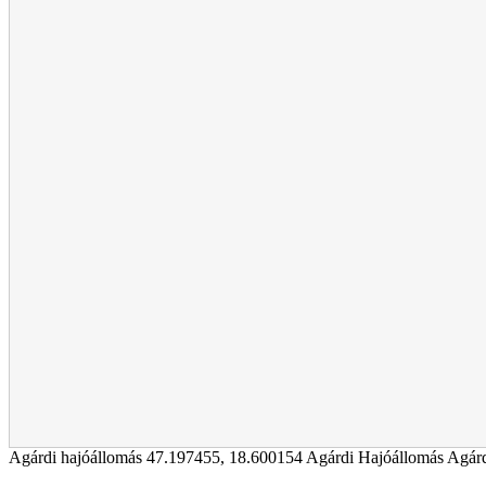
Agárdi hajóállomás
47.197455
,
18.600154
Agárdi Hajóállomás Agárd