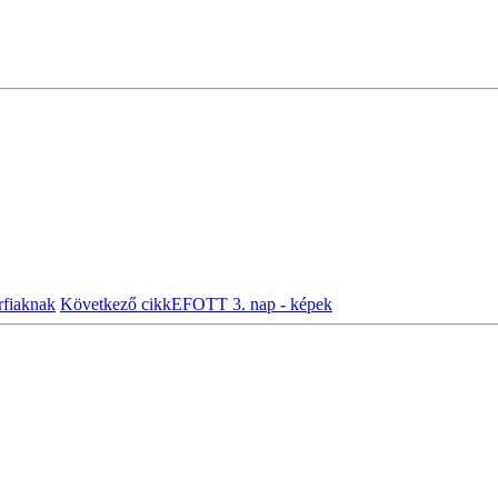
rfiaknak
Következő cikk
EFOTT 3. nap - képek