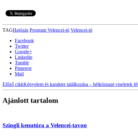
TAG
Hajózás
Program Velencei-tó
Velencei-tó
Facebook
Twitter
Google+
Linkedin
Tumblr
Pinterest
Mail
Előző cikk
Kényelem és karakter találkozása – hétköznapi viseletek fé
Ajánlott tartalom
Szingli kenutúra a Velencei-tavon