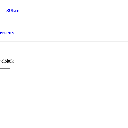
a – 30km
erseny
jelöltük