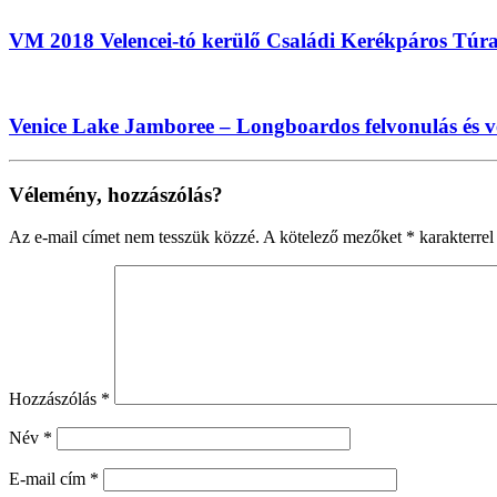
VM 2018 Velencei-tó kerülő Családi Kerékpáros Túr
Venice Lake Jamboree – Longboardos felvonulás és v
Vélemény, hozzászólás?
Az e-mail címet nem tesszük közzé.
A kötelező mezőket
*
karakterrel 
Hozzászólás
*
Név
*
E-mail cím
*