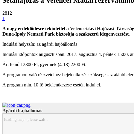
Sétahajózás a Velencei Madárrezervátum
2812
1
A nagy érdeklődésre tekintettel a Velencei-tavi Hajózási Társas
Duna-Ipoly Nemzeti Park biztosítja a szakszerű idegenvezetést.
Indulási helyszín: az agárdi hajóállomás
Indulási időpontok augusztusban: 2017. augusztus 4. péntek 15:00, au
Ár: felnőtt 2800 Ft, gyermek (4-18) 2200 Ft.
A programon való részvételhez bejelentkezés szükséges az alábbi e
A program min. 10 fő bejelentkezése esetén indul el.
Agárdi hajóállomás
loading map - please wait...