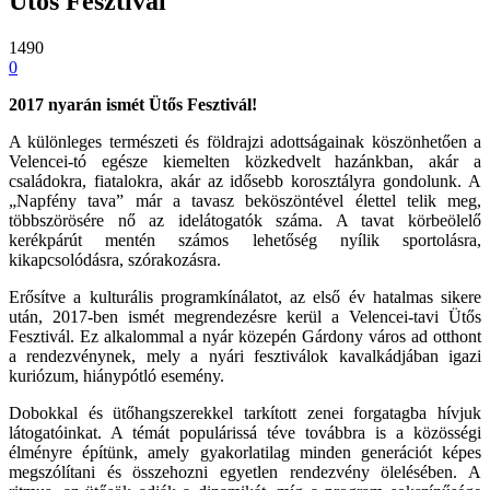
Ütős Fesztivál
1490
0
2017 nyarán ismét Ütős Fesztivál!
A különleges természeti és földrajzi adottságainak köszönhetően a
Velencei-tó egésze kiemelten közkedvelt hazánkban, akár a
családokra, fiatalokra, akár az idősebb korosztályra gondolunk. A
„Napfény tava” már a tavasz beköszöntével élettel telik meg,
többszörösére nő az idelátogatók száma. A tavat körbeölelő
kerékpárút mentén számos lehetőség nyílik sportolásra,
kikapcsolódásra, szórakozásra.
Erősítve a kulturális programkínálatot, az első év hatalmas sikere
után, 2017-ben ismét megrendezésre kerül a Velencei-tavi Ütős
Fesztivál. Ez alkalommal a nyár közepén Gárdony város ad otthont
a rendezvénynek, mely a nyári fesztiválok kavalkádjában igazi
kuriózum, hiánypótló esemény.
Dobokkal és ütőhangszerekkel tarkított zenei forgatagba hívjuk
látogatóinkat. A témát populárissá téve továbbra is a közösségi
élményre építünk, amely gyakorlatilag minden generációt képes
megszólítani és összehozni egyetlen rendezvény ölelésében. A