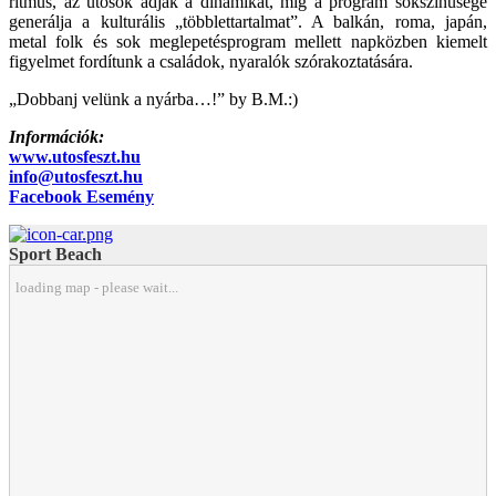
ritmus, az ütősök adják a dinamikát, míg a program sokszínűsége
generálja a kulturális „többlettartalmat”. A balkán, roma, japán,
metal folk és sok meglepetésprogram mellett napközben kiemelt
figyelmet fordítunk a családok, nyaralók szórakoztatására.
„Dobbanj velünk a nyárba…!” by B.M.:)
Információk:
www.utosfeszt.hu
info@utosfeszt.hu
Facebook Esemény
Sport Beach
loading map - please wait...