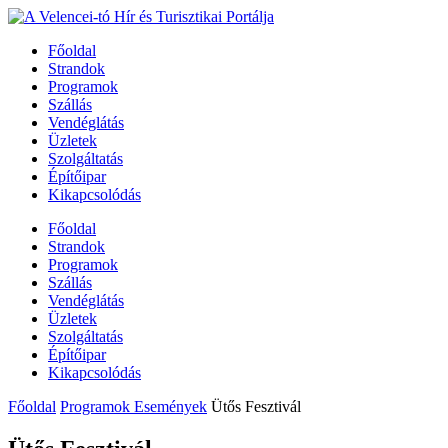
Főoldal
Strandok
Programok
Szállás
Vendéglátás
Üzletek
Szolgáltatás
Építőipar
Kikapcsolódás
Főoldal
Strandok
Programok
Szállás
Vendéglátás
Üzletek
Szolgáltatás
Építőipar
Kikapcsolódás
Főoldal
Programok Események
Ütős Fesztivál