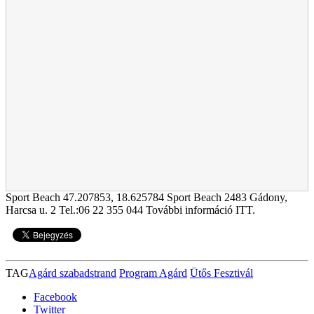
Sport Beach
47.207853
,
18.625784
Sport Beach 2483 Gádony,
Harcsa u. 2 Tel.:06 22 355 044 További információ ITT.
TAG
Agárd szabadstrand
Program Agárd
Ütős Fesztivál
Facebook
Twitter