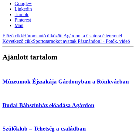
Google+
Linkedin
Tumblr
Pinterest
Mail
Előző cikk
Három autó ütközött Agárdon, a Csutora étteremnél
Következő cikk
Sportcsarnokot avattak Pázmándon! - Fotók, videó
Ajánlott tartalom
Múzeumok Éjszakája Gárdonyban a Rönkvárban
Budai Bábszínház előadása Agárdon
Szülőklub – Tehetség a családban