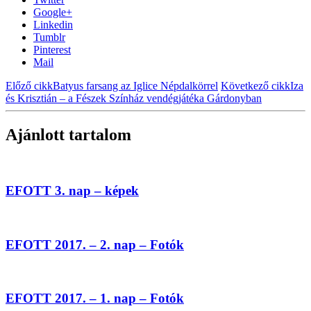
Google+
Linkedin
Tumblr
Pinterest
Mail
Előző cikk
Batyus farsang az Iglice Népdalkörrel
Következő cikk
Iza
és Krisztián – a Fészek Színház vendégjátéka Gárdonyban
Ajánlott tartalom
EFOTT 3. nap – képek
EFOTT 2017. – 2. nap – Fotók
EFOTT 2017. – 1. nap – Fotók