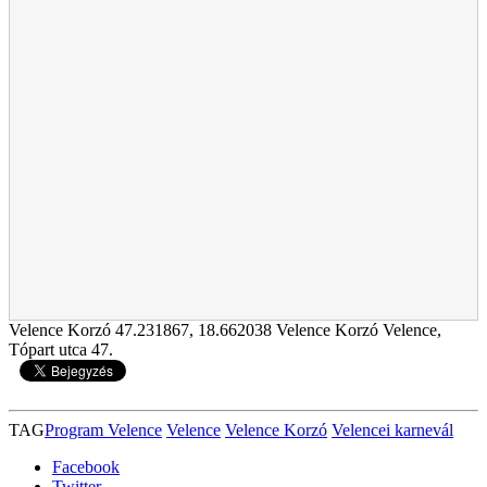
Velence Korzó
47.231867
,
18.662038
Velence Korzó Velence,
Tópart utca 47.
TAG
Program Velence
Velence
Velence Korzó
Velencei karnevál
Facebook
Twitter