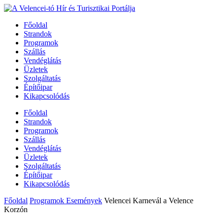
Főoldal
Strandok
Programok
Szállás
Vendéglátás
Üzletek
Szolgáltatás
Építőipar
Kikapcsolódás
Főoldal
Strandok
Programok
Szállás
Vendéglátás
Üzletek
Szolgáltatás
Építőipar
Kikapcsolódás
Főoldal
Programok Események
Velencei Karnevál a Velence
Korzón