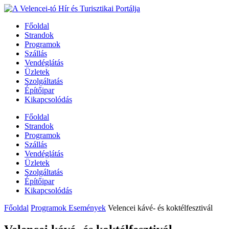
Főoldal
Strandok
Programok
Szállás
Vendéglátás
Üzletek
Szolgáltatás
Építőipar
Kikapcsolódás
Főoldal
Strandok
Programok
Szállás
Vendéglátás
Üzletek
Szolgáltatás
Építőipar
Kikapcsolódás
Főoldal
Programok Események
Velencei kávé- és koktélfesztivál