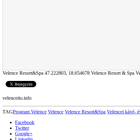
Velence Resort&Spa
47.222803
,
18.654678
Velence Resort & Spa Ve
velenceito.info
TAG
Program Velence
Velence
Velence Resort&Spa
Velencei kávé- és
Facebook
Twitter
Google+
Linkedin