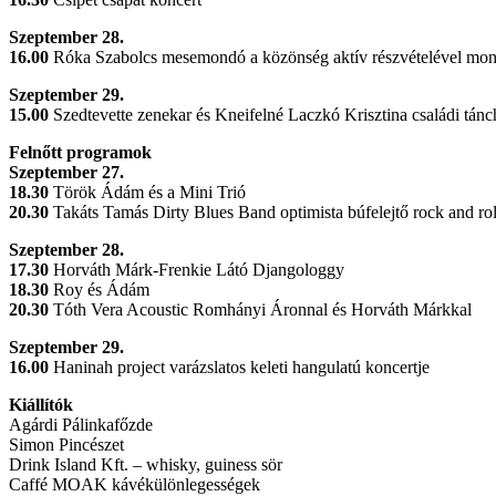
Szeptember 28.
16.00
Róka Szabolcs mesemondó a közönség aktív részvételével mo
Szeptember 29.
15.00
Szedtevette zenekar és Kneifelné Laczkó Krisztina családi tán
Felnőtt programok
Szeptember 27.
18.30
Török Ádám és a Mini Trió
20.30
Takáts Tamás Dirty Blues Band optimista búfelejtő rock and rol
Szeptember 28.
17.30
Horváth Márk-Frenkie Látó Djangologgy
18.30
Roy és Ádám
20.30
Tóth Vera Acoustic Romhányi Áronnal és Horváth Márkkal
Szeptember 29.
16.00
Haninah project varázslatos keleti hangulatú koncertje
Kiállítók
Agárdi Pálinkafőzde
Simon Pincészet
Drink Island Kft. – whisky, guiness sör
Caffé MOAK kávékülönlegességek