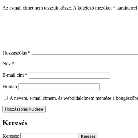
Az e-mail címet nem tesszük közzé.
A kötelező mezőket
*
karakterrel 
Hozzászólás
*
Név
*
E-mail cím
*
Honlap
A nevem, e-mail címem, és weboldalcímem mentése a böngészőb
Keresés
Keresés: