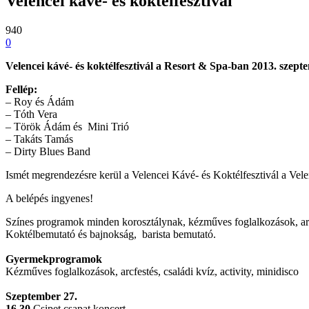
Velencei kávé- és koktélfesztivál
940
0
Velencei kávé- és koktélfesztivál a Resort & Spa-ban 2013. szept
Fellép:
– Roy és Ádám
– Tóth Vera
– Török Ádám és Mini Trió
– Takáts Tamás
– Dirty Blues Band
Ismét megrendezésre kerül a Velencei Kávé- és Koktélfesztivál a Vel
A belépés ingyenes!
Színes programok minden korosztálynak, kézműves foglalkozások, arc
Koktélbemutató és bajnokság, barista bemutató.
Gyermekprogramok
Kézműves foglalkozások, arcfestés, családi kvíz, activity, minidisco
Szeptember 27.
16.30
Csipet csapat koncert