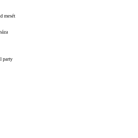
nd mesét
cháza
l party