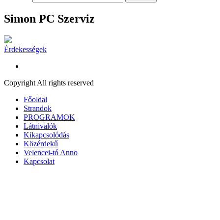
Simon PC Szerviz
Érdekességek
Copyright All rights reserved
Főoldal
Strandok
PROGRAMOK
Látnivalók
Kikapcsolódás
Közérdekű
Velencei-tó Anno
Kapcsolat
A honlap további használatához a sütik használatát el kell fogadni.
To
A süti beállítások ennél a honlapnál engedélyezett a legjobb felhaszn
kattintás, azzal a felhasználó elfogadja a sütik használatát.