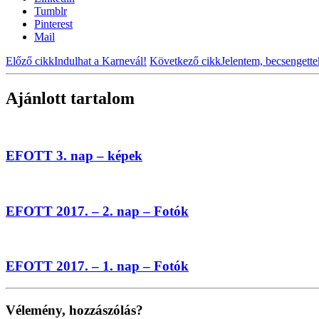
Tumblr
Pinterest
Mail
Előző cikk
Indulhat a Karnevál!
Következő cikk
Jelentem, becsengettek
Ajánlott tartalom
EFOTT 3. nap – képek
EFOTT 2017. – 2. nap – Fotók
EFOTT 2017. – 1. nap – Fotók
Vélemény, hozzászólás?