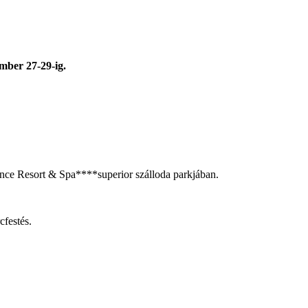
ember 27-29-ig.
ence Resort & Spa****superior szálloda parkjában.
festés.