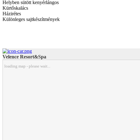
Helyben sütött kenyérlángos
Kürtőskalács
Házirétes
Különleges sajtkészítmények
Velence Resort&Spa
loading map - please wait...