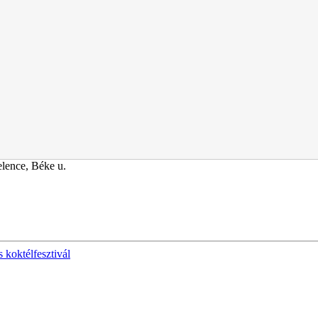
lence, Béke u.
 koktélfesztivál