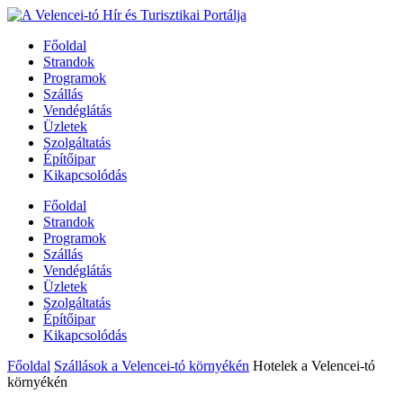
Főoldal
Strandok
Programok
Szállás
Vendéglátás
Üzletek
Szolgáltatás
Építőipar
Kikapcsolódás
Főoldal
Strandok
Programok
Szállás
Vendéglátás
Üzletek
Szolgáltatás
Építőipar
Kikapcsolódás
Főoldal
Szállások a Velencei-tó környékén
Hotelek a Velencei-tó
környékén